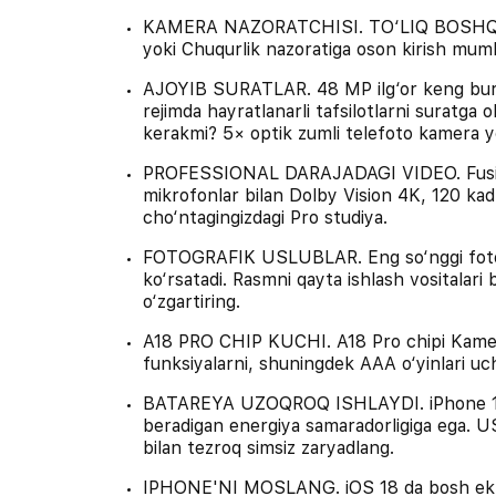
KAMERA NAZORATCHISI. TO‘LIQ BOSHQARUV
yoki Chuqurlik nazoratiga oson kirish mumki
AJOYIB SURATLAR. 48 MP ilg‘or keng burc
rejimda hayratlanarli tafsilotlarni suratga
kerakmi? 5× optik zumli telefoto kamera y
PROFESSIONAL DARAJADAGI VIDEO. Fusion 
mikrofonlar bilan Dolby Vision 4K, 120 kad
cho‘ntagingizdagi Pro studiya.
FOTOGRAFIK USLUBLAR. Eng so‘nggi fotogra
ko‘rsatadi. Rasmni qayta ishlash vositalari b
o‘zgartiring.
A18 PRO CHIP KUCHI. A18 Pro chipi Kamera 
funksiyalarni, shuningdek AAA o‘yinlari uch
BATAREYA UZOQROQ ISHLAYDI. iPhone 16 P
beradigan energiya samaradorligiga ega. U
bilan tezroq simsiz zaryadlang.
IPHONE'NI MOSLANG. iOS 18 da bosh ekran 