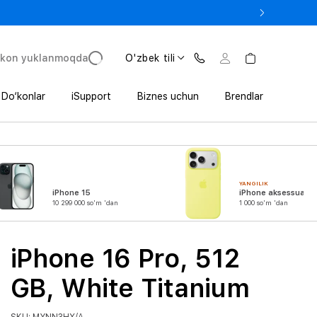
 In’da 1 800 000 so‘mgacha qo‘shimcha foyda
'kon yuklanmoqda
O'zbek tili
Do‘konlar
iSupport
Biznes uchun
Brendlar
YANGILIK
iPhone 15
iPhone aksessuarla
10 299 000 so'm 'dan
1 000 so'm 'dan
iPhone 16 Pro, 512
GB, White Titanium