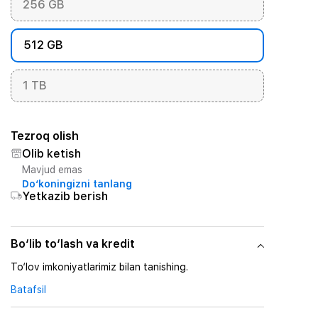
256 GB
512 GB
1 TB
Tezroq olish
Olib ketish
Mavjud emas
Do‘koningizni tanlang
Yetkazib berish
Bo‘lib to‘lash va kredit
To‘lov imkoniyatlarimiz bilan tanishing.
Batafsil