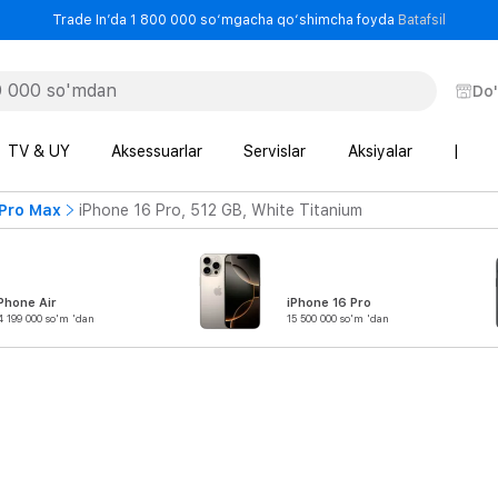
- Trade
Trade In’da 1 800 000 so‘mgacha qo‘shimcha foyda
Batafsil
Do
TV & UY
Aksessuarlar
Servislar
Aksiyalar
|
 Pro Max
iPhone 16 Pro, 512 GB, White Titanium
Phone Air
iPhone 16 Pro
4 199 000 so'm 'dan
15 500 000 so'm 'dan