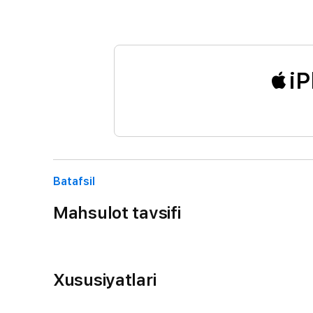
iP
Batafsil
Mahsulot tavsifi
Xususiyatlari