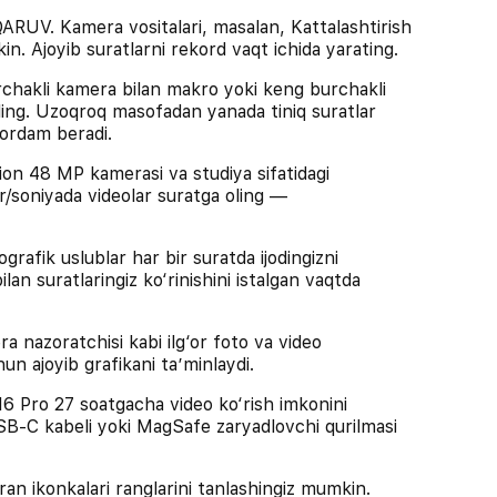
. Kamera vositalari, masalan, Kattalashtirish
n. Ajoyib suratlarni rekord vaqt ichida yarating.
hakli kamera bilan makro yoki keng burchakli
 oling. Uzoqroq masofadan yanada tiniq suratlar
ordam beradi.
48 MP kamerasi va studiya sifatidagi
r/soniyada videolar suratga oling —
fik uslublar har bir suratda ijodingizni
ilan suratlaringiz ko‘rinishini istalgan vaqtda
nazoratchisi kabi ilg‘or foto va video
un ajoyib grafikani ta’minlaydi.
ro 27 soatgacha video ko‘rish imkonini
SB‑C kabeli yoki MagSafe zaryadlovchi qurilmasi
ikonkalari ranglarini tanlashingiz mumkin.