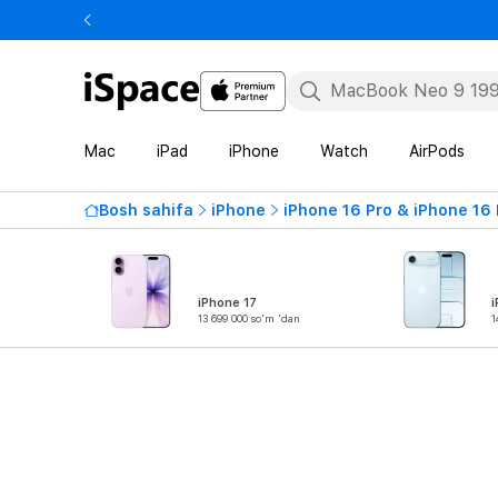
Mac
iPad
iPhone
Watch
AirPods
Bosh sahifa
iPhone
iPhone 16 Pro & iPhone 16
iPhone 17
i
13 699 000 so'm 'dan
1