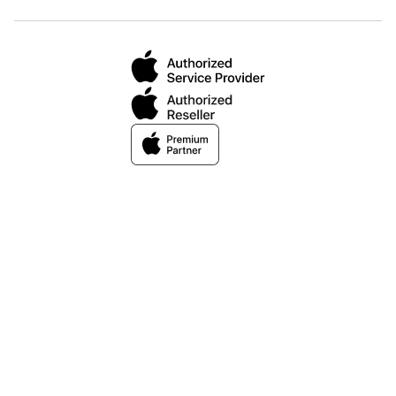
Bizning tarqatma xabarlarimizga obuna
bo‘ling
E-mail
Shaxsiy ma'lumotlarni qayta ishlashga rozilik berish
siyosatga muvofiq,
va
Shartlar va qoidalar