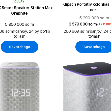
QULAY
Klipsch Portativ kolonkasi
Smart Speaker Station Max,
qora
Graphite
5 290 000 so'm
3 579 000 so'm
5 900 000 so'm
-1 711 00
08 so'm'dan/oy. 24 oy bo'lib
260 969 so'm'dan/oy. 24 o
to'lash
to'lash
Savatchaga
Savatchaga