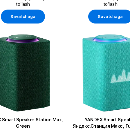
to'lash
to'lash
Savatchaga
Savatchaga
Smart Speaker Station Max,
YANDEX Smart Spea
Green
Яндекс.Станция Макс, T