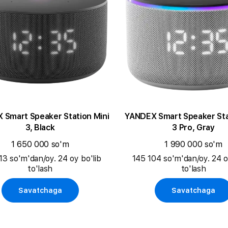
 Smart Speaker Station Mini
YANDEX Smart Speaker Sta
3, Black
3 Pro, Gray
1 650 000 so'm
1 990 000 so'm
13 so'm'dan/oy. 24 oy bo'lib
145 104 so'm'dan/oy. 24 o
to'lash
to'lash
Savatchaga
Savatchaga