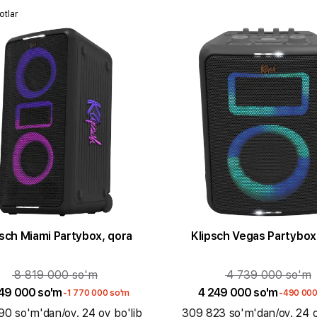
otlar
Klipsch Miami Partybox, qora
Klipsch Vegas Partyb
8 819 000 so'm
4 739 000 so'm
49 000 so'm
4 249 000 so'm
-1 770 000 so'm
-490 000
90 so'm'dan/oy. 24 oy bo'lib
309 823 so'm'dan/oy. 24 o