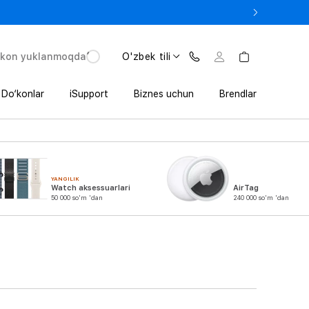
e In bilan iPhone 17 Pro — 11 152 000 so‘mdan.
'kon yuklanmoqda
O'zbek tili
Do‘konlar
iSupport
Biznes uchun
Brendlar
YANGILIK
Watch aksessuarlari
AirTag
50 000 so'm 'dan
240 000 so'm 'dan