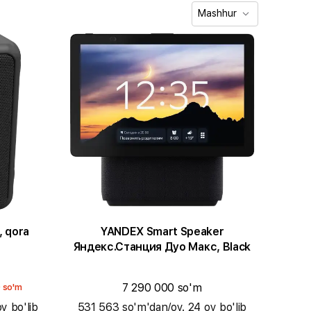
Mashhur
ox, qora
YANDEX Smart Speaker
Яндекс.Станция Дуо Макс, Black
7 290 000 so'm
 so'm
y bo'lib
531 563 so'm'dan/oy. 24 oy bo'lib