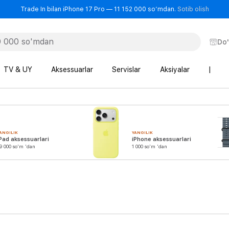
- Trad
Trade In bilan iPhone 17 Pro — 11 152 000 so‘mdan.
Sotib olish
Do
TV & UY
Aksessuarlar
Servislar
Aksiyalar
|
ANGILIK
YANGILIK
Pad aksessuarlari
iPhone aksessuarlari
9 000 so'm 'dan
1 000 so'm 'dan