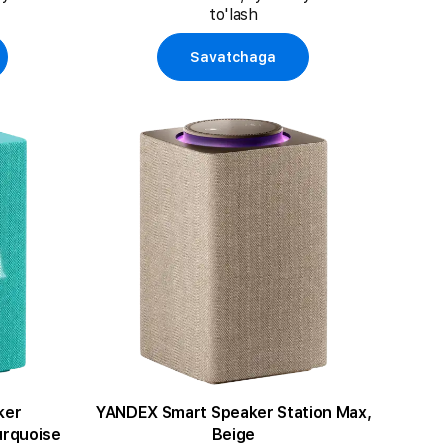
to'lash
Savatchaga
ker
YANDEX Smart Speaker Station Max,
urquoise
Beige