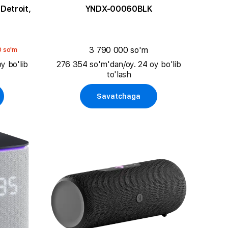
 Detroit,
YNDX-00060BLK
3 790 000 so'm
0 so'm
y bo'lib
276 354 so'm'dan/oy. 24 oy bo'lib
to'lash
Savatchaga