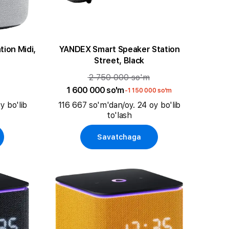
ion Midi,
YANDEX Smart Speaker Station
Street, Black
2 750 000 so'm
1 600 000 so'm
-1 150 000 so'm
y bo'lib
116 667 so'm'dan/oy. 24 oy bo'lib
to'lash
Savatchaga