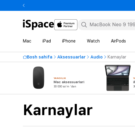
Mac
iPad
iPhone
Watch
AirPods
Bosh sahifa
Aksessuarlar
Audio
Karnaylar
YANGILIK
Y
Mac aksessuarlari
i
30 000 so'm 'dan
3
Karnaylar