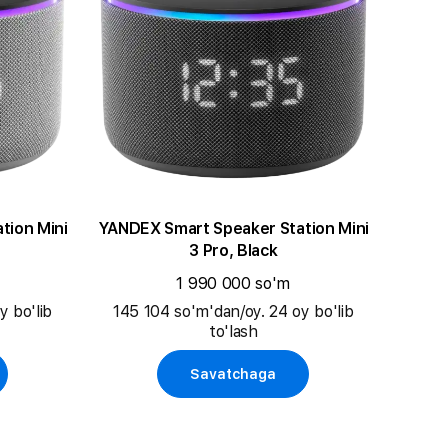
tion Mini
YANDEX Smart Speaker Station Mini
3 Pro, Black
1 990 000 so'm
y bo'lib
145 104 so'm'dan/oy. 24 oy bo'lib
to'lash
Savatchaga