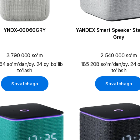
YNDX-00060GRY
YANDEX Smart Speaker Stat
Gray
3 790 000 so'm
2 540 000 so'm
54 so'm'dan/oy. 24 oy bo'lib
185 208 so'm'dan/oy. 24 o
to'lash
to'lash
Savatchaga
Savatchaga