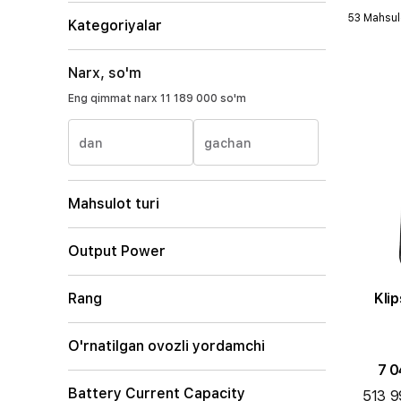
53 Mahsul
Kategoriyalar
Narx, so'm
Eng qimmat narx
11 189 000 so'm
dan
gachan
Mahsulot turi
Output Power
Rang
O'rnatilgan ovozli yordamchi
7 0
Battery Current Capacity
513 9