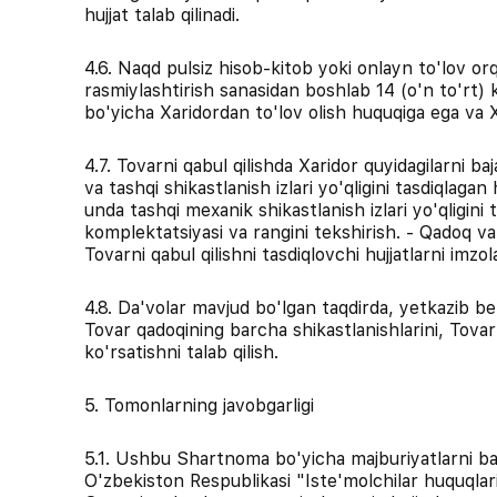
hujjat talab qilinadi.
4.6. Naqd pulsiz hisob-kitob yoki onlayn to'lov 
rasmiylashtirish sanasidan boshlab 14 (o'n to'rt
bo'yicha Xaridordan to'lov olish huquqiga ega va X
4.7. Tovarni qabul qilishda Xaridor quyidagilarni ba
va tashqi shikastlanish izlari yo'qligini tasdiqlaga
unda tashqi mexanik shikastlanish izlari yo'qligini t
komplektatsiyasi va rangini tekshirish. - Qadoq va
Tovarni qabul qilishni tasdiqlovchi hujjatlarni imz
4.8. Da'volar mavjud bo'lgan taqdirda, yetkazib be
Tovar qadoqining barcha shikastlanishlarini, Tovar
ko'rsatishni talab qilish.
5. Tomonlarning javobgarligi
5.1. Ushbu Shartnoma bo'yicha majburiyatlarni ba
O'zbekiston Respublikasi "Iste'molchilar huquqlarin