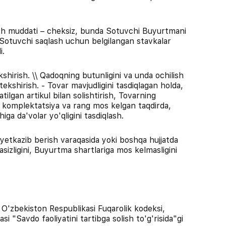
lash muddati – cheksiz, bunda Sotuvchi Buyurtmani
 Sotuvchi saqlash uchun belgilangan stavkalar
i.
ekshirish. \\ Qadoqning butunligini va unda ochilish
tekshirish. - Tovar mavjudligini tasdiqlagan holda,
atilgan artikul bilan solishtirish, Tovarning
l, komplektatsiya va rang mos kelgan taqdirda,
iga da'volar yo'qligini tasdiqlash.
 yetkazib berish varaqasida yoki boshqa hujjatda
sizligini, Buyurtma shartlariga mos kelmasligini
O'zbekiston Respublikasi Fuqarolik kodeksi,
i "Savdo faoliyatini tartibga solish to'g'risida"gi