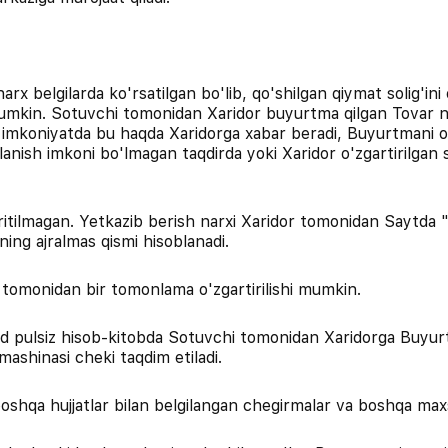
arx belgilarda ko'rsatilgan bo'lib, qo'shilgan qiymat solig'ini
mumkin. Sotuvchi tomonidan Xaridor buyurtma qilgan Tovar nar
i imkoniyatda bu haqda Xaridorga xabar beradi, Buyurtmani o'z
lanish imkoni bo'lmagan taqdirda yoki Xaridor o'zgartirilga
iritilmagan. Yetkazib berish narxi Xaridor tomonidan Saytda "Y
ing ajralmas qismi hisoblanadi.
i tomonidan bir tomonlama o'zgartirilishi mumkin.
naqd pulsiz hisob-kitobda Sotuvchi tomonidan Xaridorga Buyur
ashinasi cheki taqdim etiladi.
boshqa hujjatlar bilan belgilangan chegirmalar va boshqa maxs