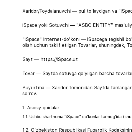
Xaridor/Foydalanuvchi — pul to'laydigan va "iSpace
iSpace yoki Sotuvchi — "ASBC ENTITY" mas'uliyati
"iSpace" internet-do'koni — iSpacega tegishli bo'
olish uchun taklif etilgan Tovarlar, shuningdek, To
Sayt — https://iSpace.uz
Tovar — Saytda sotuvga qo'yilgan barcha tovarlar
Buyurtma — Xaridor tomonidan Saytda tanlangan Tova
so'rov.
1. Asosiy qoidalar
1.1. Ushbu shartnoma "iSpace" do'konlar tarmog'ida (shu j
1.2. O'zbekiston Respublikasi Fuqarolik Kodeksini