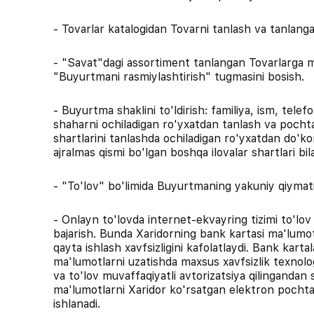
- Tovarlar katalogidan Tovarni tanlash va tanlang
- "Savat"dagi assortiment tanlangan Tovarlarga mo
"Buyurtmani rasmiylashtirish" tugmasini bosish.
- Buyurtma shaklini to'ldirish: familiya, ism, tele
shaharni ochiladigan ro'yxatdan tanlash va pochta 
shartlarini tanlashda ochiladigan ro'yxatdan do'k
ajralmas qismi bo'lgan boshqa ilovalar shartlari bilan
- "To'lov" bo'limida Buyurtmaning yakuniy qiymati, 
- Onlayn to'lovda internet-ekvayring tizimi to'lov 
bajarish. Bunda Xaridorning bank kartasi ma'lumot
qayta ishlash xavfsizligini kafolatlaydi. Bank kartal
ma'lumotlarni uzatishda maxsus xavfsizlik texnolog
va to'lov muvaffaqiyatli avtorizatsiya qilingandan
ma'lumotlarni Xaridor ko'rsatgan elektron pochta
ishlanadi.