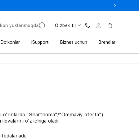
 In’da 1 800 000 so‘mgacha qo‘shimcha foyda
'kon yuklanmoqda
O'zbek tili
Do‘konlar
iSupport
Biznes uchun
Brendlar
ngi o'rinlarda "Shartnoma"/"Ommaviy oferta")
ovalarini o'z ichiga oladi.
ifodalanadi.