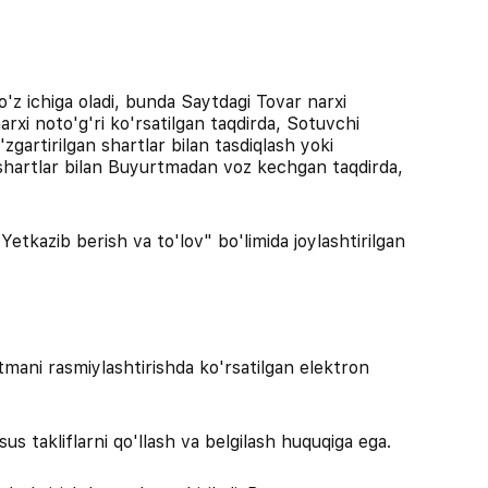
 o'z ichiga oladi, bunda Saytdagi Tovar narxi
xi noto'g'ri ko'rsatilgan taqdirda, Sotuvchi
gartirilgan shartlar bilan tasdiqlash yoki
n shartlar bilan Buyurtmadan voz kechgan taqdirda,
etkazib berish va to'lov" bo'limida joylashtirilgan
tmani rasmiylashtirishda ko'rsatilgan elektron
us takliflarni qo'llash va belgilash huquqiga ega.