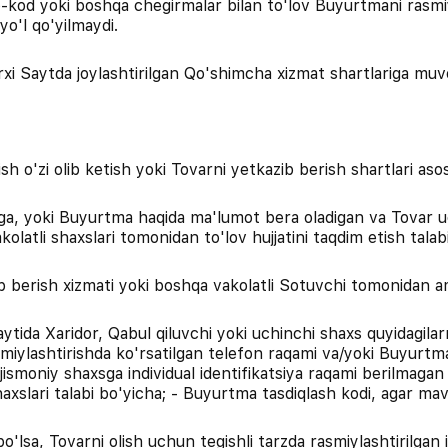
omo-kod yoki boshqa chegirmalar bilan to'lov Buyurtmani rasmi
yo'l qo'yilmaydi.
rxi Saytda joylashtirilgan Qo'shimcha xizmat shartlariga muvo
h o'zi olib ketish yoki Tovarni yetkazib berish shartlari asos
higa, yoki Buyurtma haqida ma'lumot bera oladigan va Tovar 
olatli shaxslari tomonidan to'lov hujjatini taqdim etish talab
b berish xizmati yoki boshqa vakolatli Sotuvchi tomonidan ama
paytida Xaridor, Qabul qiluvchi yoki uchinchi shaxs quyidagila
iylashtirishda ko'rsatilgan telefon raqami va/yoki Buyurtma 
smoniy shaxsga individual identifikatsiya raqami berilmagan ho
haxslari talabi bo'yicha; - Buyurtma tasdiqlash kodi, agar mav
bo'lsa, Tovarni olish uchun tegishli tarzda rasmiylashtirilga