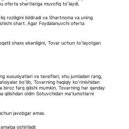
u oferta shartlariga muvofiq to'laydi.
q roziligini bildiradi va Shartnoma va uning
ishishi shart. Agar Foydalanuvchi oferta
qatli shaxs ekanligini, Tovar uchun to'layotgan
g xususiyatlari va tavsiflari, shu jumladan rang,
tsiyalar bo'lib, Tovarning haqiqiy ko'rinishidan
a biroz farq qilishi mumkin. Tovarning har qanday
ma qilishdan oldin Sotuvchidan ma'lumotlarni
 uchun javobgar emas.
amalga oshiriladi: