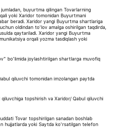
 jumladan, buyurtma qilingan Tovarlarning
rqali yoki Xaridor tomonidan Buyurtmani
xabar beradi. Xaridor yangi Buyurtma shartlariga
 uchun oldindan to'lov amalga oshirilgan taqdirda,
usulda qaytariladi. Xaridor yangi Buyurtma
ommunikatsiya orqali yozma tasdiqlash yoki
v" bo'limida joylashtirilgan shartlarga muvofiq
\ Qabul qiluvchi tomonidan imzolangan paytda
 qiluvchiga topshirish va Xaridor/ Qabul qiluvchi
t muddati Tovar topshirilgan sanadan boshlab
n hujjatlarda yoki Saytda ko'rsatilgan telefon