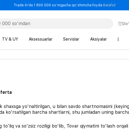
- Trade
Trade In’da 1 800 000 so‘mgacha qo‘shimcha foyda
Batafsil
Do
TV & UY
Aksessuarlar
Servislar
Aksiyalar
|
ferta
k shaxsga yo'naltirilgan, u bilan savdo shartnomasini (keyi
 ko'rsatilgan barcha shartlarni, shu jumladan uning barcha il
liq va so'zsiz roziligi bo'lib, Tovar qiymatini to'lash orqali 