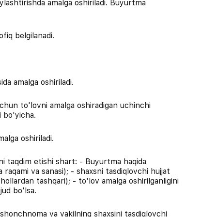
ylashtirishda amalga oshiriladi. Buyurtma
fiq belgilanadi.
ida amalga oshiriladi.
uchun to'lovni amalga oshiradigan uchinchi
i bo'yicha.
lga oshiriladi.
rni taqdim etishi shart: - Buyurtma haqida
raqami va sanasi); - shaxsni tasdiqlovchi hujjat
llardan tashqari); - to'lov amalga oshirilganligini
jud bo'lsa.
n ishonchnoma va vakilning shaxsini tasdiqlovchi