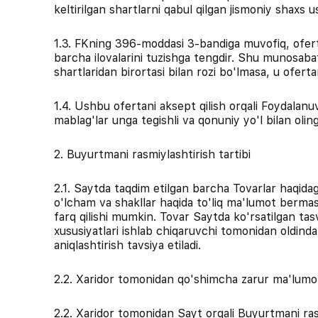
keltirilgan shartlarni qabul qilgan jismoniy shaxs 
1.3. FKning 396-moddasi 3-bandiga muvofiq, ofertan
barcha ilovalarini tuzishga tengdir. Shu munosaba
shartlaridan birortasi bilan rozi bo'lmasa, u ofert
1.4. Ushbu ofertani aksept qilish orqali Foydalan
mablag'lar unga tegishli va qonuniy yo'l bilan oling
2. Buyurtmani rasmiylashtirish tartibi
2.1. Saytda taqdim etilgan barcha Tovarlar haqidag
o'lcham va shakllar haqida to'liq ma'lumot bermasli
farq qilishi mumkin. Tovar Saytda ko'rsatilgan ta
xususiyatlari ishlab chiqaruvchi tomonidan oldind
aniqlashtirish tavsiya etiladi.
2.2. Xaridor tomonidan qo'shimcha zarur ma'lumo
2.2. Xaridor tomonidan Sayt orqali Buyurtmani rasm