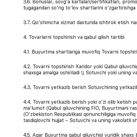
3.6. Bonuslar, sovg'a kartalari/sertifikatlari, pr
tugagandan so'ng to'lov shartlarini o'zgartirishga 
3.7. Qo'shimcha xizmat dasturida ishtirok etish na
4. Tovarlarni topshirish va qabul qilish tartibi
4.1. Buyurtma shartlariga muvofiq Tovarni topshiris
4.2. Tovarni topshirish Xaridor yoki Qabul qiluvc
shaxsga amalga oshiriladi \\ Sotuvchi yoki uning vak
4.3. Tovarni yetkazib berish Sotuvchining yetkazi
4.4. Tovarni yetkazib berish yoki o'zi olib ketish 
ma'lumot (Qabul qiluvchining FIO, Buyurtmani rasm
(O'zbekiston Respublikasi qonunchiligiga muvofiq ji
tasdiqlovchi hujjat – Sotuvchi va uning vakolatli s
4.5. Agar Buyurtma qabul qiluvchisi yuridik shaxs 