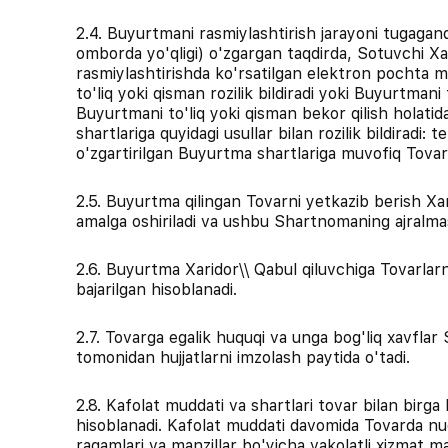
2.4. Buyurtmani rasmiylashtirish jarayoni tugagan
omborda yo'qligi) o'zgargan taqdirda, Sotuvchi Xa
rasmiylashtirishda ko'rsatilgan elektron pochta m
to'liq yoki qisman rozilik bildiradi yoki Buyurtma
Buyurtmani to'liq yoki qisman bekor qilish holatid
shartlariga quyidagi usullar bilan rozilik bildirad
o'zgartirilgan Buyurtma shartlariga muvofiq Tovarla
2.5. Buyurtma qilingan Tovarni yetkazib berish Xar
amalga oshiriladi va ushbu Shartnomaning ajralmas
2.6. Buyurtma Xaridor\\ Qabul qiluvchiga Tovarlar
bajarilgan hisoblanadi.
2.7. Tovarga egalik huquqi va unga bog'liq xavflar
tomonidan hujjatlarni imzolash paytida o'tadi.
2.8. Kafolat muddati va shartlari tovar bilan birga
hisoblanadi. Kafolat muddati davomida Tovarda nuqs
raqamlari va manzillar bo'yicha vakolatli xizmat ma