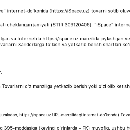
" internet-do'konida (https://iSpace.uz) tovarni sotib oluvc
 cheklangan jamiyati (STIR 309120406), "iSpace" internet-d
lgan va Internetda https://ispace.uz manzilida joylashgan v
varlarni Xaridorlarga to'lash va yetkazib berish shartlari ko'
.
rlarni o'z manziliga yetkazib berish yoki o'zi olib ketish o
umladan, https://ispace.uz URL-manzilidagi internet-do'konda) Tovarlar
ng 395-moddasiga (keyingi o'rinlarda – FK) muvofiq, ushbu h