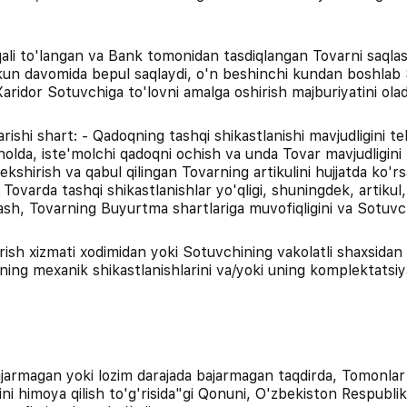
orqali to'langan va Bank tomonidan tasdiqlangan Tovarni saq
) kun davomida bepul saqlaydi, o'n beshinchi kundan boshlab
aridor Sotuvchiga to'lovni amalga oshirish majburiyatini olad
jarishi shart: - Qadoqning tashqi shikastlanishi mavjudligini t
n holda, iste'molchi qadoqni ochish va unda Tovar mavjudligini 
ekshirish va qabul qilingan Tovarning artikulini hujjatda ko'rs
 Tovarda tashqi shikastlanishlar yo'qligi, shuningdek, artiku
olash, Tovarning Buyurtma shartlariga muvofiqligini va Sotuvch
rish xizmati xodimidan yoki Sotuvchining vakolatli shaxsidan
ning mexanik shikastlanishlarini va/yoki uning komplektatsiya
jarmagan yoki lozim darajada bajarmagan taqdirda, Tomonlar 
i himoya qilish to'g'risida"gi Qonuni, O'zbekiston Respublikas