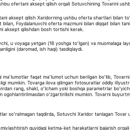
ushbu ofertani aksept qilish orqali Sotuvchining Tovarini ushb
i aksept qilish Xaridorning ushbu oferta shartlari bilan to'li
t bilan, Foydalanuvchi oferta mazmuni bilan diqqat bilan tan
ani aksept qilishdan bosh tortishi kerak.
uvchi, u voyaga yetgan (18 yoshga to'lgan) va muomalaga layo
anligini (daromad, ish haqi) tasdiqlaydi.
i ma'lumotlar faqat ma'lumot uchun berilgan bo'lib, Tovarnin
gi mumkin. Tovarga ilova qilingan fotosuratlar oddiy illyustra
svirdan rang, shakl, o'lcham yoki boshqa parametrlar bo'yich
an ogohlantirilmasdan o'zgartirilishi mumkin. Tovarni buyurt
tlar so'ralmagan taqdirda, Sotuvchi Xaridor tanlagan Tovar
iylashtirish quyidagi ketma-ket harakatlarni bajarish orqali 