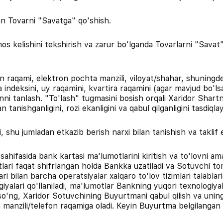
an Tovarni "Savatga" qo'shish.
s kelishini tekshirish va zarur bo'lganda Tovarlarni "Savat"
fon raqami, elektron pochta manzili, viloyat/shahar, shuningde
indeksini, uy raqamini, kvartira raqamini (agar mavjud bo'lsa)
onni tanlash. "To'lash" tugmasini bosish orqali Xaridor Sha
 tanishganligini, rozi ekanligini va qabul qilganligini tasdiqlay
shu jumladan etkazib berish narxi bilan tanishish va taklif e
sahifasida bank kartasi ma'lumotlarini kiritish va to'lovni a
lari faqat shifrlangan holda Bankka uzatiladi va Sotuvchi t
ari bilan barcha operatsiyalar xalqaro to'lov tizimlari talabla
iyalari qo'llaniladi, ma'lumotlar Bankning yuqori texnologiyal
 so'ng, Xaridor Sotuvchining Buyurtmani qabul qilish va uning
 manzili/telefon raqamiga oladi. Keyin Buyurtma belgilangan