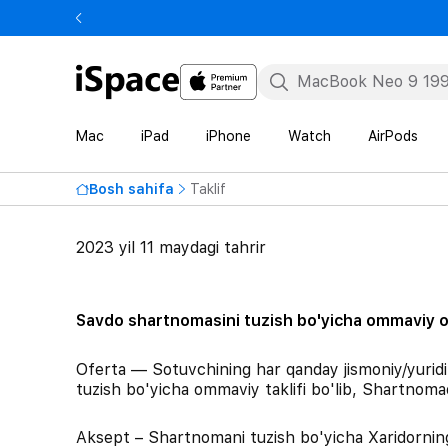
Mac
iPad
iPhone
Watch
AirPods
Bosh sahifa
Taklif
2023 yil 11 maydagi tahrir
Savdo shartnomasini tuzish bo'yicha ommaviy o
Oferta — Sotuvchining har qanday jismoniy/yuridi
tuzish bo'yicha ommaviy taklifi bo'lib, Shartnomada
Aksept – Shartnomani tuzish bo'yicha Xaridorning to'