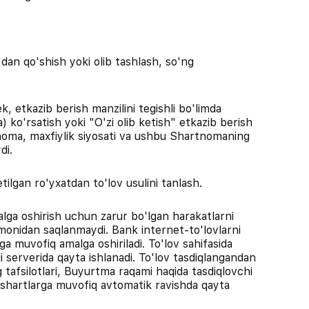
dan qo'shish yoki olib tashlash, so'ng
k, etkazib berish manzilini tegishli bo'limda
 ko'rsatish yoki "O'zi olib ketish" etkazib berish
rtnoma, maxfiylik siyosati va ushbu Shartnomaning
di.
tilgan ro'yxatdan to'lov usulini tanlash.
malga oshirish uchun zarur bo'lgan harakatlarni
omonidan saqlanmaydi. Bank internet-to'lovlarni
riga muvofiq amalga oshiriladi. To'lov sahifasida
i serverida qayta ishlanadi. To'lov tasdiqlangandan
 tafsilotlari, Buyurtma raqami haqida tasdiqlovchi
 shartlarga muvofiq avtomatik ravishda qayta