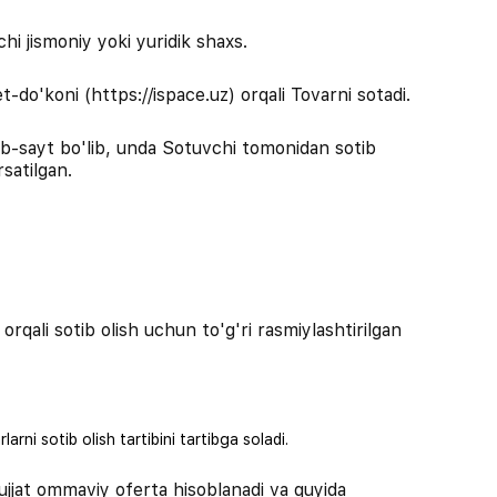
hi jismoniy yoki yuridik shaxs.
o'koni (https://ispace.uz) orqali Tovarni sotadi.
eb-sayt bo'lib, unda Sotuvchi tomonidan sotib
rsatilgan.
rqali sotib olish uchun to'g'ri rasmiylashtirilgan
ni sotib olish tartibini tartibga soladi.
ujjat ommaviy oferta hisoblanadi va quyida