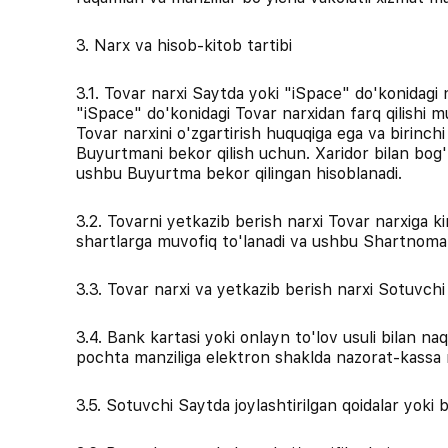
3. Narx va hisob-kitob tartibi
3.1. Tovar narxi Saytda yoki "iSpace" do'konidagi n
"iSpace" do'konidagi Tovar narxidan farq qilishi 
Tovar narxini o'zgartirish huquqiga ega va birinch
Buyurtmani bekor qilish uchun. Xaridor bilan bog'
ushbu Buyurtma bekor qilingan hisoblanadi.
3.2. Tovarni yetkazib berish narxi Tovar narxiga k
shartlarga muvofiq to'lanadi va ushbu Shartnoman
3.3. Tovar narxi va yetkazib berish narxi Sotuvch
3.4. Bank kartasi yoki onlayn to'lov usuli bilan 
pochta manziliga elektron shaklda nazorat-kassa m
3.5. Sotuvchi Saytda joylashtirilgan qoidalar yoki 