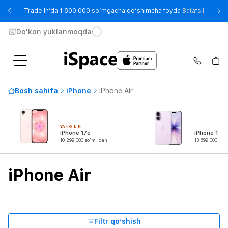
- Trade
Trade In’da 1 800 000 so‘mgacha qo‘shimcha foyda
Batafsil
Do'kon yuklanmoqda
Mavjudlik
Bosh sahifa
iPhone
iPhone Air
Eng qimmat narx
20 899 000 so'm
dan
gachan
YANGILIK
iPhone 17e
iPhone 17
10 299 000 so'm 'dan
13 699 000 so'
Seriya
iPhone Air
Mahsulot turi
Ekran diagonali
Filtr qo‘shish