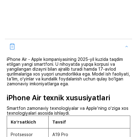
iPhone Air - Apple kompaniyasining 2025-yil kuzida taqdim
etilgan yangi smartfoni. U nihoyatda yupqa korpusi va
yangilangan dizayni bilan ajralib turadi hamda 17-avlod
qurilmalariga xos yuqori unumdorlikka ega. Model ish faoliyati,
ta’lim, o‘yinlar va kundalik foydalanish uchun qulay bo‘lgan
zamonaviy imkoniyatlarga ega.
iPhone Air texnik xususiyatlari
Smartfon zamonaviy texnologiyalar va Apple’ning o‘ziga xos
texnologiyalari asosida ishlaydi.
Ko‘rsatkich
Tavsif
Protsessor
A19 Pro