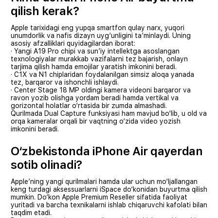
qilish kerak?
Apple tarixidagi eng yupqa smartfon qulay narx, yuqori
unumdorlik va nafis dizayn uyg‘unligini ta’minlaydi. Uning
asosiy afzalliklari quyidagilardan iborat:
· Yangi A19 Pro chipi va sun’iy intellektga asoslangan
texnologiyalar murakkab vazifalarni tez bajarish, onlayn
tarjima qilish hamda emojilar yaratish imkonini beradi.
· C1X va N1 chiplaridan foydalanilgan simsiz aloqa yanada
tez, barqaror va ishonchli ishlaydi.
· Center Stage 18 MP oldingi kamera videoni barqaror va
ravon yozib olishga yordam beradi hamda vertikal va
gorizontal holatlar o‘rtasida bir zumda almashadi.
Qurilmada Dual Capture funksiyasi ham mavjud bo‘lib, u old va
orqa kameralar orqali bir vaqtning o‘zida video yozish
imkonini beradi.
O‘zbekistonda iPhone Air qayerdan
sotib olinadi?
Apple’ning yangi qurilmalari hamda ular uchun mo‘ljallangan
keng turdagi aksessuarlarni iSpace do‘konidan buyurtma qilish
mumkin. Do‘kon Apple Premium Reseller sifatida faoliyat
yuritadi va barcha texnikalarni ishlab chiqaruvchi kafolati bilan
taqdim etadi.