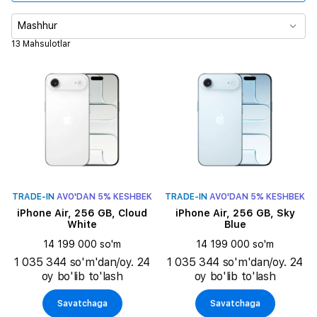
Xotira
Mashhur
13 Mahsulotlar
Asosiy kamera
Video ijro vaqti
SIM karta turi
Rang
TRADE-IN
AVO'DAN 5% KESHBEK
TRADE-IN
AVO'DAN 5% KESHBEK
iPhone Air, 256 GB, Cloud
iPhone Air, 256 GB, Sky
White
Blue
14 199 000 so'm
14 199 000 so'm
1 035 344 so'm'dan/oy. 24
1 035 344 so'm'dan/oy. 24
oy bo'lib to'lash
oy bo'lib to'lash
Savatchaga
Savatchaga