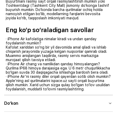
Buyurtmani rasmiy sayt orqali rasmiylashtirish mumkin yoki
Toshkentdagi (Tashkent City Mall) jismoniy do‘konga tashrif
buyurish mumkin. Do‘konda barcha qurilmalar ochiq holda
namoyish etilgan bo‘lib, modellarning farqlarini bevosita
joyida ko‘rib, taqqoslash imkoniyati mavjud.
Eng ko‘p so‘raladigan savollar
· iPhone Air kafolatiga nimalar kiradi va undan qanday
foydalanish mumkin?
Kafolat xariddan so‘ng bir yil davomida amal qiladi va ishlab
chiqarish jarayonida yuzaga kelgan nuqsonlar qamrab oladi.
Muammo aniqlangan taqdirda, rasmiy servis markaziga
murojaat qilish tavsiya etiladi.
· iPhone Air chang va namlikdan qanday himoyalangan?
Qurilma IP68 himoya darajasiga ega. U 6 metr chuqurlikkacha
bo‘lgan suvda 30 daqiqagacha ishlashga bardosh bera oladi.
· iPhone Air’ni rasmiy diler orqali qayerdan sotib olish mumkin?
Apple’ning asl qurilmalarini ispace.uz sayti orqali buyurtma
qilish mumkin. Xarid uchun sizga qulay bo‘lgan to‘lov usulidan
foydalanish, muddatli to‘lovni rasmiylashtiring.
Do‘kon