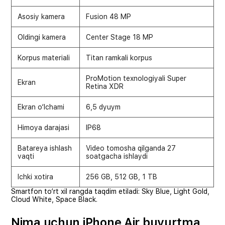
Asosiy kamera
Fusion 48 MP
Oldingi kamera
Center Stage 18 MP
Korpus materiali
Titan ramkali korpus
ProMotion texnologiyali Super
Ekran
Retina XDR
Ekran o‘lchami
6,5 dyuym
Himoya darajasi
IP68
Batareya ishlash
Video tomosha qilganda 27
vaqti
soatgacha ishlaydi
Ichki xotira
256 GB, 512 GB, 1 TB
Smartfon to‘rt xil rangda taqdim etiladi: Sky Blue, Light Gold,
Cloud White, Space Black.
Nima uchun iPhone Air buyurtma