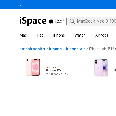
Mac
iPad
iPhone
Watch
AirPods
Bosh sahifa
iPhone
iPhone Air
iPhone Air, 512
YANGILIK
iPhone 17e
i
10 299 000 so'm 'dan
1