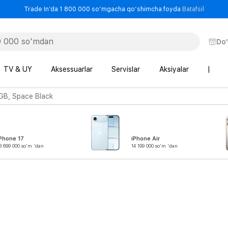
- Trade
Trade In’da 1 800 000 so‘mgacha qo‘shimcha foyda
Batafsil
Do
TV & UY
Aksessuarlar
Servislar
Aksiyalar
|
 GB, Space Black
Phone 17
iPhone Air
3 699 000 so'm 'dan
14 199 000 so'm 'dan