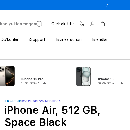
 In’da 1 800 000 so‘mgacha qo‘shimcha foyda
'kon yuklanmoqda
O'zbek tili
Do‘konlar
iSupport
Biznes uchun
Brendlar
iPhone 16 Pro
iPhone 15
15 500 000 so'm 'dan
10 299 000 so'm 'dan
TRADE-IN
AVO'DAN 5% KESHBEK
iPhone Air, 512 GB,
Space Black