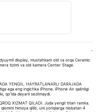
5 dyuymli displey, mustahkam old va orqa Ceramic
mera tizimi va old kamera Center Stage.
ADA YENGIL. HAYRATLANARLI DARAJADA
a ega eng ingichka iPhone. iPhone Air qalinligi
, qo‘lda deyarli sezilmaydi.
Q XIZMAT QILADI. Juda yengil titan ramka.
qismini himoya qilib, uni yoriqlarga nisbatan 4