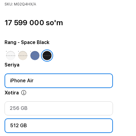
SKU: MG2Q4HX/A
17 599 000 so'm
Rang
- Space Black
Seriya
iPhone Air
Xotira
256 GB
512 GB