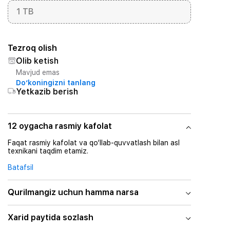
1 TB
Tezroq olish
Olib ketish
Mavjud emas
Do‘koningizni tanlang
Yetkazib berish
12 oygacha rasmiy kafolat
Faqat rasmiy kafolat va qo‘llab-quvvatlash bilan asl
texnikani taqdim etamiz.
Batafsil
Qurilmangiz uchun hamma narsa
Xarid paytida sozlash