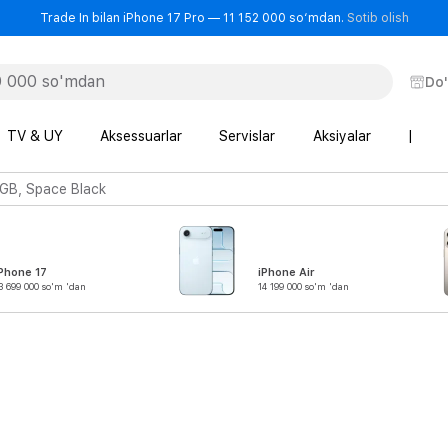
- Trad
Trade In bilan iPhone 17 Pro — 11 152 000 so‘mdan.
Sotib olish
Do
TV & UY
Aksessuarlar
Servislar
Aksiyalar
|
 GB, Space Black
Phone 17
iPhone Air
3 699 000 so'm 'dan
14 199 000 so'm 'dan