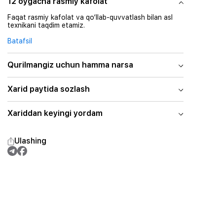
12 oygacha rasmiy kafolat
Faqat rasmiy kafolat va qo‘llab-quvvatlash bilan asl
texnikani taqdim etamiz.
Batafsil
Qurilmangiz uchun hamma narsa
Xarid paytida sozlash
Xariddan keyingi yordam
Ulashing