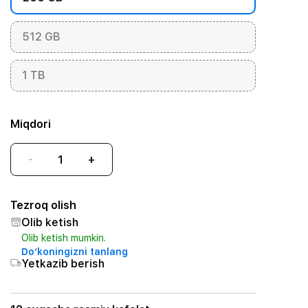
512 GB
1 TB
Miqdori
-
+
Tezroq olish
Olib ketish
Olib ketish mumkin.
Do‘koningizni tanlang
Yetkazib berish