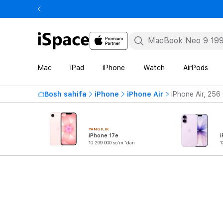
Mac
iPad
iPhone
Watch
AirPods
Bosh sahifa
iPhone
iPhone Air
iPhone Air, 256
YANGILIK
iPhone 17e
i
10 299 000 so'm 'dan
1