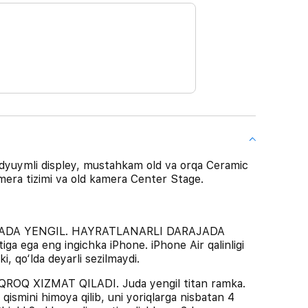
5 dyuymli displey, mustahkam old va orqa Ceramic
mera tizimi va old kamera Center Stage.
ADA YENGIL. HAYRATLANARLI DARAJADA
a ega eng ingichka iPhone. iPhone Air qalinligi
, qo‘lda deyarli sezilmaydi.
Q XIZMAT QILADI. Juda yengil titan ramka.
qismini himoya qilib, uni yoriqlarga nisbatan 4