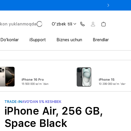
e In bilan iPhone 17 Pro — 11 152 000 so‘mdan.
'kon yuklanmoqda
O'zbek tili
Do‘konlar
iSupport
Biznes uchun
Brendlar
iPhone 16 Pro
iPhone 15
15 500 000 so'm 'dan
10 299 000 so'm 'dan
TRADE-IN
AVO'DAN 5% KESHBEK
iPhone Air, 256 GB,
Space Black