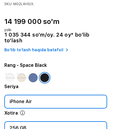
SKU: MG2L4HX/A
14 199 000 so'm
yoki
1 035 344 so'm/oy. 24 oy* bo'lib
to'lash
Bo‘lib to‘lash haqida batafsil
Rang
- Space Black
Seriya
iPhone Air
Xotira
256 GB