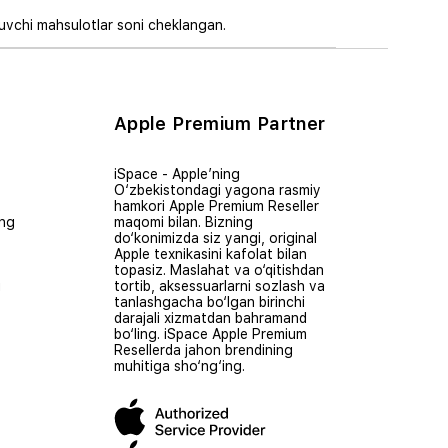
ruvchi mahsulotlar soni cheklangan.
Apple Premium Partner
iSpace - Apple’ning
O‘zbekistondagi yagona rasmiy
hamkori Apple Premium Reseller
ing
maqomi bilan. Bizning
do‘konimizda siz yangi, original
Apple texnikasini kafolat bilan
topasiz. Maslahat va o‘qitishdan
i
tortib, aksessuarlarni sozlash va
tanlashgacha bo‘lgan birinchi
darajali xizmatdan bahramand
bo‘ling. iSpace Apple Premium
Resellerda jahon brendining
muhitiga sho‘ng‘ing.