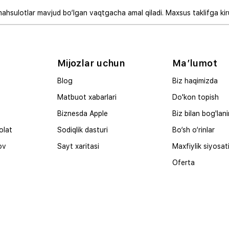
mahsulotlar mavjud bo‘lgan vaqtgacha amal qiladi. Maxsus taklifga ki
Mijozlar uchun
Ma’lumot
Blog
Biz haqimizda
Matbuot xabarlari
Do'kon topish
Biznesda Apple
Biz bilan bog'lan
olat
Sodiqlik dasturi
Bo‘sh o‘rinlar
ov
Sayt xaritasi
Maxfiylik siyosat
Oferta