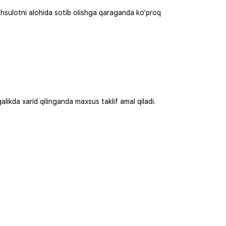
 mahsulotni alohida sotib olishga qaraganda ko‘proq
ikda xarid qilinganda maxsus taklif amal qiladi.