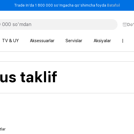
- Trade
Trade In’da 1 800 000 so‘mgacha qo‘shimcha foyda
Batafsil
Do
TV & UY
Aksessuarlar
Servislar
Aksiyalar
|
s taklif
tlar