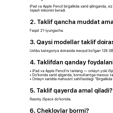
iPad va Apple Pencil birgalikda xarid qilinganda, si
tejash imkonini beradi.
2. Taklif qancha muddat amal
Faqat 21-iyungacha.
3. Qaysi modellar taklif doira
Ushbu kategoriya doirasida mavjud bo‘lgan 128 GB xo
4. Taklifdan qanday foydala
• iPad va Apple Pencil’ni tanlang — onlayn yoki iS
• Do‘konda xarid qilganda, konsultantga maxsus ta
• Onlayn xaridda mahsulot sahifasidagi “Birgalikda 
5. Taklif qayerda amal qiladi?
Rasmiy iSpace do‘konida.
6. Cheklovlar bormi?