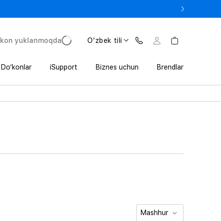
 In’da 1 800 000 so‘mgacha qo‘shimcha foyda
'kon yuklanmoqda
O'zbek tili
Do‘konlar
iSupport
Biznes uchun
Brendlar
Mashhur