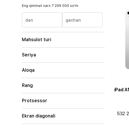
Eng qimmat narx
7 299 000 so'm
dan
gachan
Mahsulot turi
Seriya
Aloqa
Rang
iPad A
Protsessor
532 2
Ekran diagonali