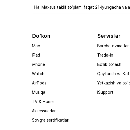
Ha. Maxsus taklif to‘plami faqat 21-iyungacha va 
Do‘kon
Servislar
Mac
Barcha xizmatlar
iPad
Trade-in
iPhone
Bo'lib to'lash
Watch
Qaytarish va Kaf
AirPods
Yetkazish va to'l
Musiqa
iSupport
TV & Home
Aksessuarlar
Sovg‘a sertifikatlari