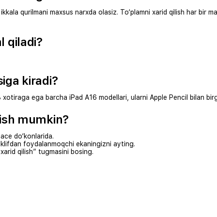
z ikkala qurilmani maxsus narxda olasiz. To‘plamni xarid qilish har bir
 qiladi?
siga kiradi?
tiraga ega barcha iPad A16 modellari, ularni Apple Pencil bilan birgal
nish mumkin?
pace do‘konlarida.
klifdan foydalanmoqchi ekaningizni ayting.
xarid qilish” tugmasini bosing.