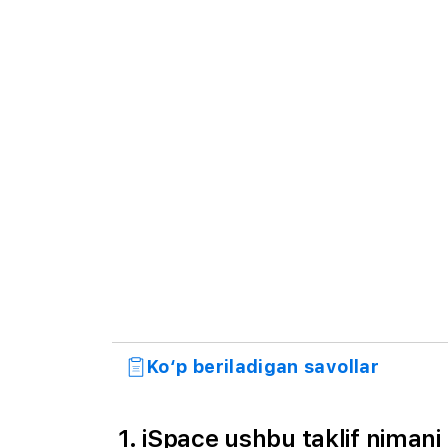
Ko‘p beriladigan savollar
1. iSpace ushbu taklif nimani 