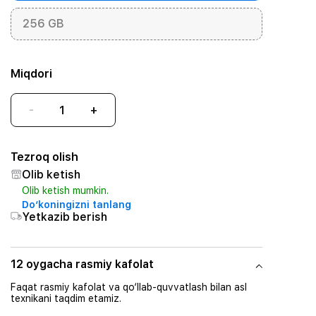
256 GB
Miqdori
-
+
Tezroq olish
Olib ketish
Olib ketish mumkin.
Do‘koningizni tanlang
Yetkazib berish
12 oygacha rasmiy kafolat
Faqat rasmiy kafolat va qo‘llab-quvvatlash bilan asl
texnikani taqdim etamiz.