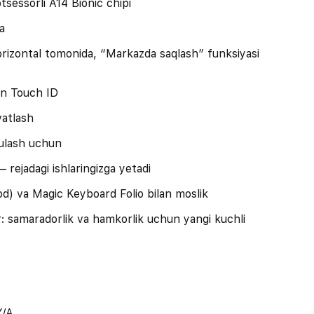
tsessorli A14 Bionic chipi
a
rizontal tomonida, “Markazda saqlash” funksiyasi
un Touch ID
vatlash
 ulash uchun
rejadagi ishlaringizga yetadi
od) va Magic Keyboard Folio bilan moslik
r: samaradorlik va hamkorlik uchun yangi kuchli
/A