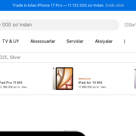
- Trad
Trade In bilan iPhone 17 Pro — 11 152 000 so‘mdan.
Sotib olish
Do
TV & UY
Aksessuarlar
Servislar
Aksiyalar
|
025, Silver
YANGILIK
Pad Pro 11 M5
iPad Air 13 M4
2 399 000 so'm 'dan
17 699 000 so'm 'dan