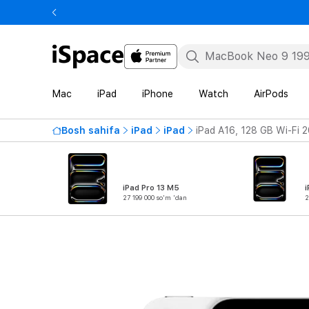
Mac
iPad
iPhone
Watch
AirPods
Bosh sahifa
iPad
iPad
iPad A16, 128 GB Wi-Fi 2
iPad Pro 13 M5
i
27 199 000 so'm 'dan
2