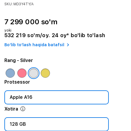
SKU: MD3Y4TY/A
7 299 000 so'm
yoki
532 219 so'm/oy. 24 oy* bo'lib to'lash
Bo‘lib to‘lash haqida batafsil
Rang
- Silver
Protsessor
Apple A16
Xotira
128 GB