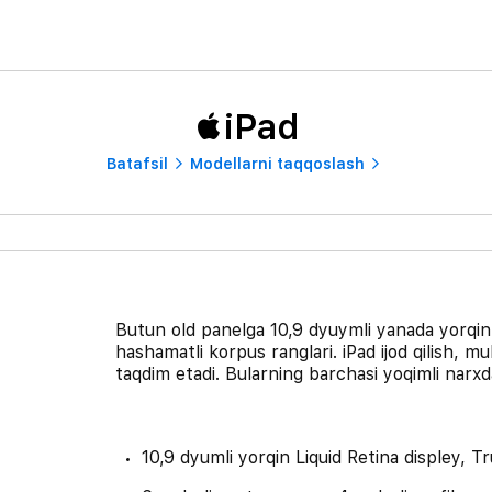
iPad
Batafsil
Modellarni taqqoslash
Butun old panelga 10,9 dyuymli yanada yorqin v
hashamatli korpus ranglari. iPad ijod qilish, m
taqdim etadi. Bularning barchasi yoqimli narxd
10,9 dyumli yorqin Liquid Retina displey, T