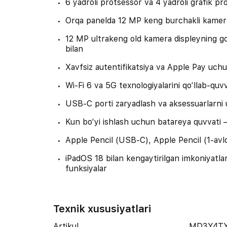
6 yadroli protsessor va 4 yadroli grafik pro
Orqa panelda 12 MP keng burchakli kamer
12 MP ultrakeng old kamera displeyning go
bilan
Xavfsiz autentifikatsiya va Apple Pay uch
Wi‑Fi 6 va 5G texnologiyalarini qo‘llab-quv
USB‑C porti zaryadlash va aksessuarlarni
Kun bo‘yi ishlash uchun batareya quvvati — 
Apple Pencil (USB‑C), Apple Pencil (1‑avl
iPadOS 18 bilan kengaytirilgan imkoniyatla
funksiyalar
Texnik xususiyatlari
Artikul
MD3Y4TY