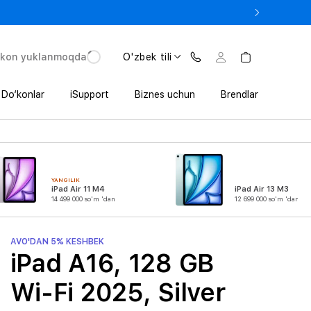
e In bilan iPhone 17 Pro — 11 152 000 so‘mdan.
'kon yuklanmoqda
O'zbek tili
Do‘konlar
iSupport
Biznes uchun
Brendlar
YANGILIK
iPad Air 11 M4
iPad Air 13 M3
14 499 000 so'm 'dan
12 699 000 so'm 'dan
AVO'DAN 5% KESHBEK
iPad A16, 128 GB
Wi-Fi 2025, Silver