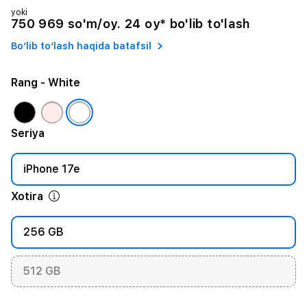
yoki
750 969 so'm/oy. 24 oy* bo'lib to'lash
Bo‘lib to‘lash haqida batafsil
Rang
- White
Seriya
iPhone 17e
Xotira
256 GB
512 GB