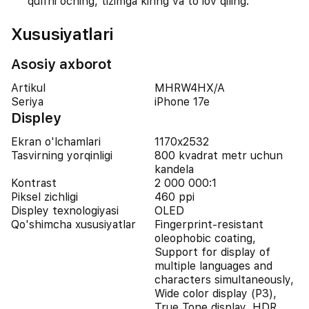
qulfni oching, tizimga kiring va toʻlov qiling.
Xususiyatlari
Asosiy axborot
Artikul
MHRW4HX/A
Seriya
iPhone 17e
Displey
Ekran o'lchamlari
1170x2532
Tasvirning yorqinligi
800 kvadrat metr uchun
kandela
Kontrast
2 000 000:1
Piksel zichligi
460 ppi
Displey texnologiyasi
OLED
Qo'shimcha xususiyatlar
Fingerprint-resistant
oleophobic coating,
Support for display of
multiple languages and
characters simultaneously,
Wide color display (P3),
True Tone display, HDR,