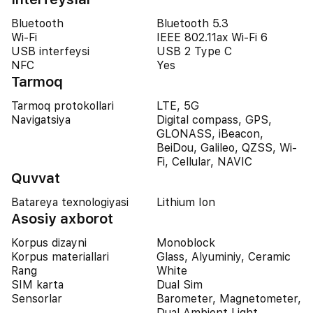
Bluetooth
Bluetooth 5.3
Wi-Fi
IEEE 802.11ax Wi-Fi 6
USB interfeysi
USB 2 Type C
NFC
Yes
Tarmoq
Tarmoq protokollari
LTE, 5G
Navigatsiya
Digital compass, GPS,
GLONASS, iBeacon,
BeiDou, Galileo, QZSS, Wi-
Fi, Cellular, NAVIC
Quvvat
Batareya texnologiyasi
Lithium Ion
Asosiy axborot
Korpus dizayni
Monoblock
Korpus materiallari
Glass, Alyuminiy, Ceramic
Rang
White
SIM karta
Dual Sim
Sensorlar
Barometer, Magnetometer,
Dual Ambient Light