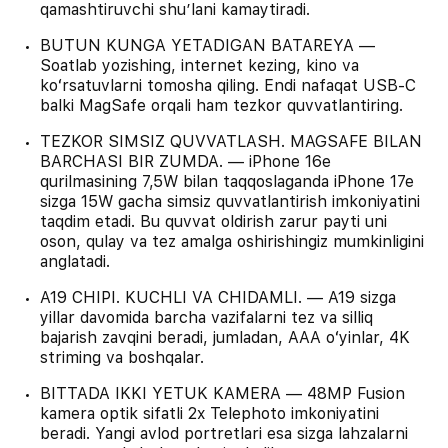
qamashtiruvchi shuʼlani kamaytiradi.
BUTUN KUNGA YETADIGAN BATAREYA —
Soatlab yozishing, internet kezing, kino va
koʻrsatuvlarni tomosha qiling. Endi nafaqat USB-C
balki MagSafe orqali ham tezkor quvvatlantiring.
TEZKOR SIMSIZ QUVVATLASH. MAGSAFE BILAN
BARCHASI BIR ZUMDA. — iPhone 16e
qurilmasining 7,5W bilan taqqoslaganda iPhone 17e
sizga 15W gacha simsiz quvvatlantirish imkoniyatini
taqdim etadi. Bu quvvat oldirish zarur payti uni
oson, qulay va tez amalga oshirishingiz mumkinligini
anglatadi.
A19 CHIPI. KUCHLI VA CHIDAMLI. — A19 sizga
yillar davomida barcha vazifalarni tez va silliq
bajarish zavqini beradi, jumladan, AAA oʻyinlar, 4K
striming va boshqalar.
BITTADA IKKI YETUK KAMERA — 48MP Fusion
kamera optik sifatli 2x Telephoto imkoniyatini
beradi. Yangi avlod portretlari esa sizga lahzalarni