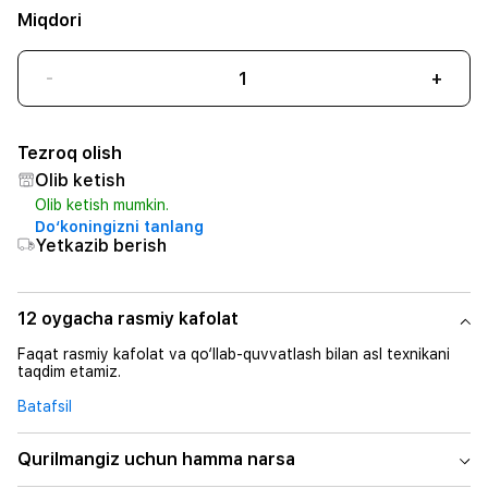
Miqdori
-
+
Tezroq olish
Olib ketish
Olib ketish mumkin.
Do‘koningizni tanlang
Yetkazib berish
12 oygacha rasmiy kafolat
Faqat rasmiy kafolat va qo‘llab-quvvatlash bilan asl texnikani
taqdim etamiz.
Batafsil
Qurilmangiz uchun hamma narsa