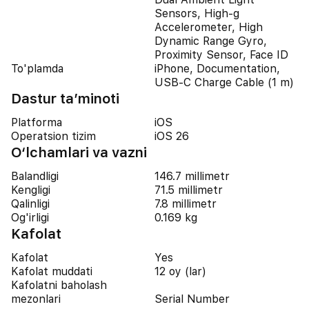
Sensors, High-g
Accelerometer, High
Dynamic Range Gyro,
Proximity Sensor, Face ID
To'plamda
iPhone, Documentation,
USB-C Charge Cable (1 m)
Dastur ta’minoti
Platforma
iOS
Operatsion tizim
iOS 26
O‘lchamlari va vazni
Balandligi
146.7 millimetr
Kengligi
71.5 millimetr
Qalinligi
7.8 millimetr
Og'irligi
0.169 kg
Kafolat
Kafolat
Yes
Kafolat muddati
12 oy (lar)
Kafolatni baholash
mezonlari
Serial Number