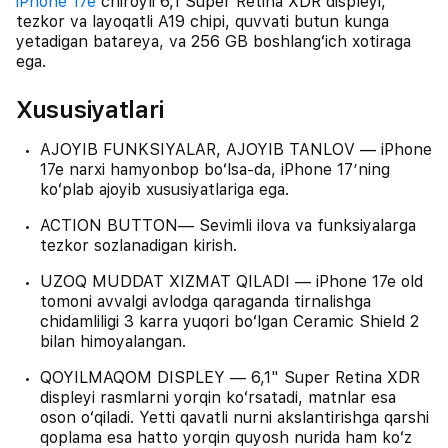
iPhone 17e
chiroyli 6,1 Super Retina XDR displeyi,
tezkor va layoqatli A19 chipi, quvvati butun kunga
yetadigan batareya, va 256 GB boshlangʻich xotiraga
ega.
Xususiyatlari
AJOYIB FUNKSIYALAR, AJOYIB TANLOV — iPhone
17e narxi hamyonbop boʻlsa-da, iPhone 17ʼning
koʻplab ajoyib xususiyatlariga ega.
ACTION BUTTON— Sevimli ilova va funksiyalarga
tezkor sozlanadigan kirish.
UZOQ MUDDAT XIZMAT QILADI — iPhone 17e old
tomoni avvalgi avlodga qaraganda tirnalishga
chidamliligi 3 karra yuqori boʻlgan Ceramic Shield 2
bilan himoyalangan.
QOYILMAQOM DISPLEY — 6,1" Super Retina XDR
displeyi rasmlarni yorqin koʻrsatadi, matnlar esa
oson oʻqiladi. Yetti qavatli nurni akslantirishga qarshi
qoplama esa hatto yorqin quyosh nurida ham koʻz