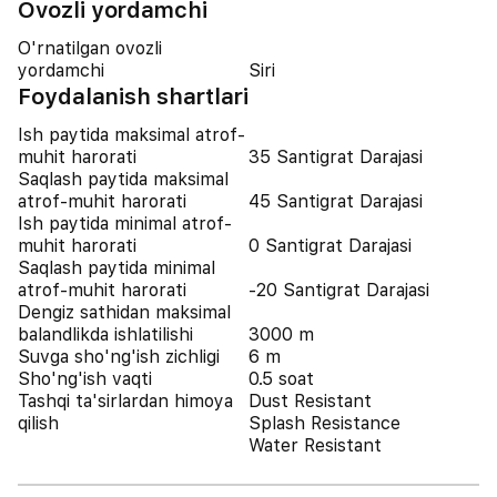
Ovozli yordamchi
O'rnatilgan ovozli
yordamchi
Siri
Foydalanish shartlari
Ish paytida maksimal atrof-
muhit harorati
35 Santigrat Darajasi
Saqlash paytida maksimal
atrof-muhit harorati
45 Santigrat Darajasi
Ish paytida minimal atrof-
muhit harorati
0 Santigrat Darajasi
Saqlash paytida minimal
atrof-muhit harorati
-20 Santigrat Darajasi
Dengiz sathidan maksimal
balandlikda ishlatilishi
3000 m
Suvga sho'ng'ish zichligi
6 m
Sho'ng'ish vaqti
0.5 soat
Tashqi ta'sirlardan himoya
Dust Resistant
qilish
Splash Resistance
Water Resistant