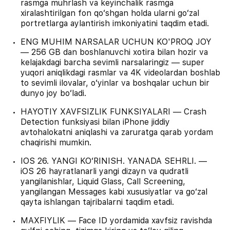
rasmga muhrlash va keyinchalik rasmga
xiralashtirilgan fon qoʻshgan holda ularni goʻzal
portretlarga aylantirish imkoniyatini taqdim etadi.
ENG MUHIM NARSALAR UCHUN KO'PROQ JOY
— 256 GB dan boshlanuvchi xotira bilan hozir va
kelajakdagi barcha sevimli narsalaringiz — super
yuqori aniqlikdagi rasmlar va 4K videolardan boshlab
to sevimli ilovalar, oʻyinlar va boshqalar uchun bir
dunyo joy boʻladi.
HAYOTIY XAVFSIZLIK FUNKSIYALARI — Crash
Detection funksiyasi bilan iPhone jiddiy
avtohalokatni aniqlashi va zaruratga qarab yordam
chaqirishi mumkin.
IOS 26. YANGI KOʻRINISH. YANADA SEHRLI. —
iOS 26 hayratlanarli yangi dizayn va qudratli
yangilanishlar, Liquid Glass, Call Screening,
yangilangan Messages kabi xususiyatlar va goʻzal
qayta ishlangan tajribalarni taqdim etadi.
MAXFIYLIK — Face ID yordamida xavfsiz ravishda