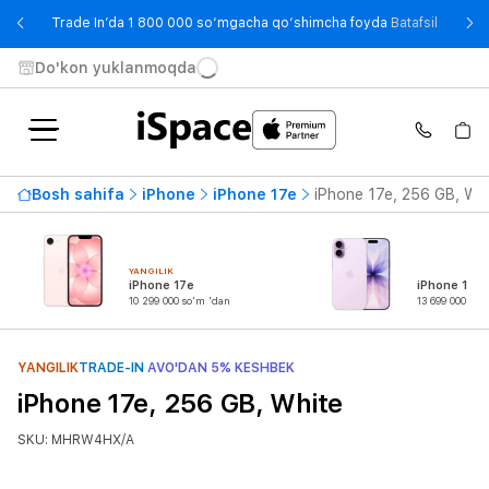
- Trade
Trade In’da 1 800 000 so‘mgacha qo‘shimcha foyda
Batafsil
Do'kon yuklanmoqda
Bosh sahifa
iPhone
iPhone 17e
iPhone 17e, 256 GB, Wh
YANGILIK
iPhone 17e
iPhone 17
10 299 000 so'm 'dan
13 699 000 so'
YANGILIK
TRADE-IN
AVO'DAN 5% KESHBEK
iPhone 17e, 256 GB, White
SKU: MHRW4HX/A