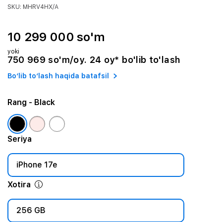
SKU: MHRV4HX/A
10 299 000 so'm
yoki
750 969 so'm/oy. 24 oy* bo'lib to'lash
Bo‘lib to‘lash haqida batafsil
Rang
- Black
Seriya
iPhone 17e
Xotira
256 GB