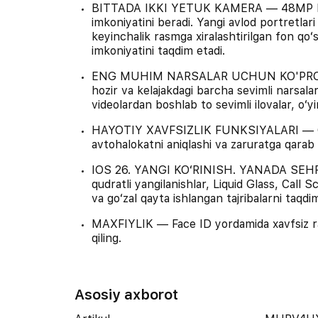
BITTADA IKKI YETUK KAMERA — 48MP Fusi
imkoniyatini beradi. Yangi avlod portretlar
keyinchalik rasmga xiralashtirilgan fon qoʻs
imkoniyatini taqdim etadi.
ENG MUHIM NARSALAR UCHUN KO'PROQ JO
hozir va kelajakdagi barcha sevimli narsala
videolardan boshlab to sevimli ilovalar, oʻy
HAYOTIY XAVFSIZLIK FUNKSIYALARI — Cras
avtohalokatni aniqlashi va zaruratga qara
IOS 26. YANGI KOʻRINISH. YANADA SEHRLI.
qudratli yangilanishlar, Liquid Glass, Call
va goʻzal qayta ishlangan tajribalarni taqdim
MAXFIYLIK — Face ID yordamida xavfsiz ravi
qiling.
Asosiy axborot