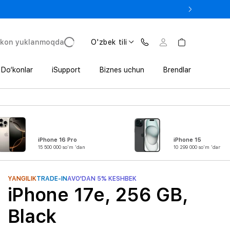
 In’da 1 800 000 so‘mgacha qo‘shimcha foyda
'kon yuklanmoqda
O'zbek tili
Do‘konlar
iSupport
Biznes uchun
Brendlar
iPhone 16 Pro
iPhone 15
15 500 000 so'm 'dan
10 299 000 so'm 'dan
YANGILIK
TRADE-IN
AVO'DAN 5% KESHBEK
iPhone 17e, 256 GB,
Black