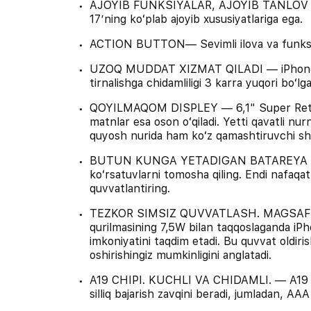
AJOYIB FUNKSIYALAR, AJOYIB TANLOV — i
17ʼning koʻplab ajoyib xususiyatlariga ega.
ACTION BUTTON— Sevimli ilova va funksiya
UZOQ MUDDAT XIZMAT QILADI — iPhone 17
tirnalishga chidamliligi 3 karra yuqori boʻ
QOYILMAQOM DISPLEY — 6,1" Super Retina 
matnlar esa oson oʻqiladi. Yetti qavatli nu
quyosh nurida ham koʻz qamashtiruvchi shu
BUTUN KUNGA YETADIGAN BATAREYA — Soa
koʻrsatuvlarni tomosha qiling. Endi nafaq
quvvatlantiring.
TEZKOR SIMSIZ QUVVATLASH. MAGSAFE
qurilmasining 7,5W bilan taqqoslaganda iPh
imkoniyatini taqdim etadi. Bu quvvat oldiri
oshirishingiz mumkinligini anglatadi.
A19 CHIPI. KUCHLI VA CHIDAMLI. — A19 siz
silliq bajarish zavqini beradi, jumladan, AA