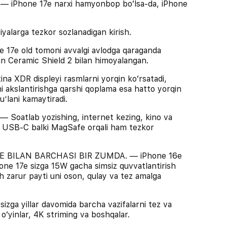
Phone 17e narxi hamyonbop boʻlsa-da, iPhone
larga tezkor sozlanadigan kirish.
e old tomoni avvalgi avlodga qaraganda
lgan Ceramic Shield 2 bilan himoyalangan.
XDR displeyi rasmlarni yorqin koʻrsatadi,
rni akslantirishga qarshi qoplama esa hatto yorqin
ʼlani kamaytiradi.
tlab yozishing, internet kezing, kino va
at USB-C balki MagSafe orqali ham tezkor
 BILAN BARCHASI BIR ZUMDA. — iPhone 16e
one 17e sizga 15W gacha simsiz quvvatlantirish
sh zarur payti uni oson, qulay va tez amalga
ga yillar davomida barcha vazifalarni tez va
A oʻyinlar, 4K striming va boshqalar.