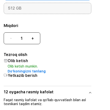
512 GB
Miqdori
-
+
Tezroq olish
Olib ketish
Olib ketish mumkin.
Do‘koningizni tanlang
Yetkazib berish
12 oygacha rasmiy kafolat
Faqat rasmiy kafolat va qo‘llab-quvvatlash bilan asl
texnikani taqdim etamiz.