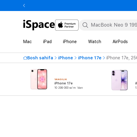
Mac
iPad
iPhone
Watch
AirPods
Bosh sahifa
iPhone
iPhone 17e
iPhone 17e, 25
YANGILIK
iPhone 17e
i
10 299 000 so'm 'dan
1