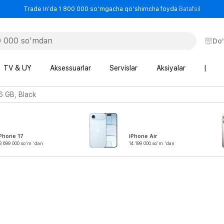
- Trade
Trade In’da 1 800 000 so‘mgacha qo‘shimcha foyda
Batafsil
Do
TV & UY
Aksessuarlar
Servislar
Aksiyalar
|
6 GB, Black
Phone 17
iPhone Air
3 699 000 so'm 'dan
14 199 000 so'm 'dan