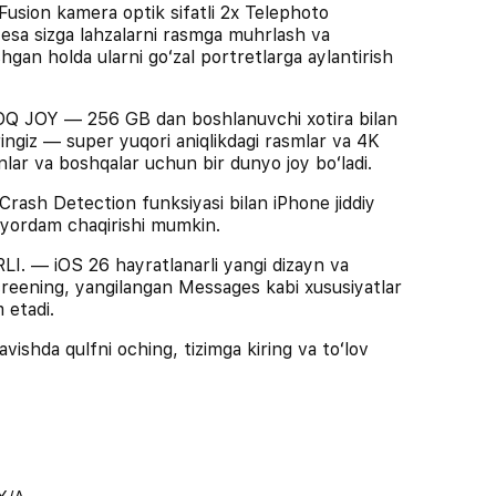
on kamera optik sifatli 2x Telephoto
i esa sizga lahzalarni rasmga muhrlash va
hgan holda ularni goʻzal portretlarga aylantirish
Y — 256 GB dan boshlanuvchi xotira bilan
ringiz — super yuqori aniqlikdagi rasmlar va 4K
inlar va boshqalar uchun bir dunyo joy boʻladi.
h Detection funksiyasi bilan iPhone jiddiy
b yordam chaqirishi mumkin.
 — iOS 26 hayratlanarli yangi dizayn va
 Screening, yangilangan Messages kabi xususiyatlar
 etadi.
shda qulfni oching, tizimga kiring va toʻlov