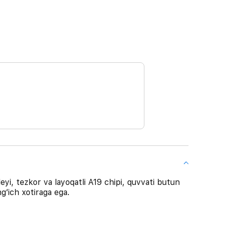
eyi, tezkor va layoqatli A19 chipi, quvvati butun
ʻich xotiraga ega.