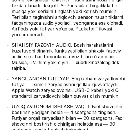
tezda ulanadi. Ikki juft AirPods bilan birgalikda bir
musiqa yoki serialni tinglash yoki ko‘rish mumkin.
Teri bilan teginishni aniqlovchi sensor naushniklarni
taqqaningizda audio yoqiladi, yechganda esa o‘chadi.
AirPods yoki futlyar yo‘qolsa, “Lokator” ilovasi
yordam beradi.
SHAHSIY FAZOVIY AUDIO. Bosh harakatlarini
kuzatuvchi dinamik funksiyasi bilan shaxsiy fazoviy
audio sizni har tomonlama ovoz bilan o‘rab oladi.
Musiqa, TV, film yoki o‘yin — xuddi kinozaldagidek
tajriba.
YANGILANGAN FUTLYAR. Eng ixcham zaryadlovchi
futlyar — simsiz zaryadlashni qo‘llab-quvvatlaydi.
Apple Watch zaryadlovchisi, USB‑C kabeli yoki Qi
standartli zaryadlovchi bilan quvvat olish mumkin.
UZOQ AVTONOM ISHLASH VAQTI. Faol shovqinni
bostirish yoqilgan holda — 4 soatgacha tinglash.
Futlyar orqali zaryadlash bilan — 20 soatgacha. Faol
shovqinni bostirish o‘chirilgan holatda esa — 30
soatgacha audio tinglash imkoniyati.