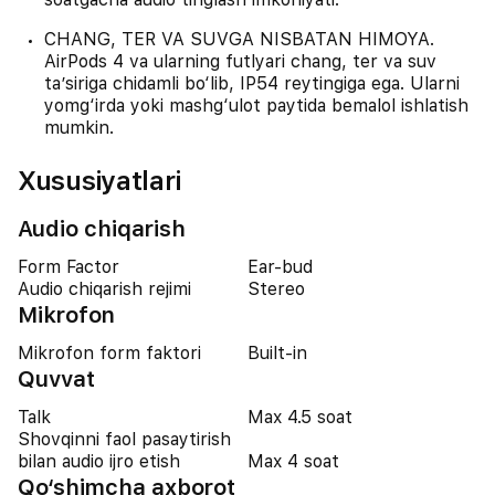
CHANG, TER VA SUVGA NISBATAN HIMOYA.
AirPods 4 va ularning futlyari chang, ter va suv
ta’siriga chidamli bo‘lib, IP54 reytingiga ega. Ularni
yomg‘irda yoki mashg‘ulot paytida bemalol ishlatish
mumkin.
Xususiyatlari
Audio chiqarish
Form Factor
Ear-bud
Audio chiqarish rejimi
Stereo
Mikrofon
Mikrofon form faktori
Built-in
Quvvat
Talk
Max 4.5 soat
Shovqinni faol pasaytirish
bilan audio ijro etish
Max 4 soat
Qo‘shimcha axborot