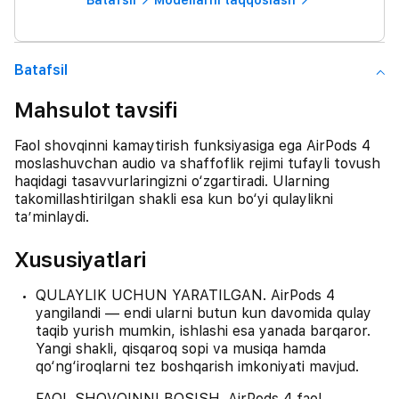
Batafsil
Modellarni taqqoslash
Batafsil
Mahsulot tavsifi
Faol shovqinni kamaytirish funksiyasiga ega AirPods 4
moslashuvchan audio va shaffoflik rejimi tufayli tovush
haqidagi tasavvurlaringizni o‘zgartiradi. Ularning
takomillashtirilgan shakli esa kun bo‘yi qulaylikni
ta’minlaydi.
Xususiyatlari
QULAYLIK UCHUN YARATILGAN. AirPods 4
yangilandi — endi ularni butun kun davomida qulay
taqib yurish mumkin, ishlashi esa yanada barqaror.
Yangi shakli, qisqaroq sopi va musiqa hamda
qo‘ng‘iroqlarni tez boshqarish imkoniyati mavjud.
FAOL SHOVQINNI BOSISH. AirPods 4 faol