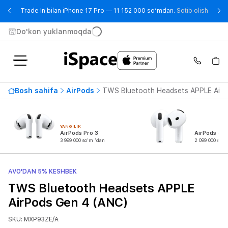
- Trad
Trade In bilan iPhone 17 Pro — 11 152 000 so‘mdan.
Sotib olish
Do'kon yuklanmoqda
Bosh sahifa
AirPods
TWS Bluetooth Headsets APPLE AirP
YANGILIK
AirPods Pro 3
AirPods 4
3 999 000 so'm 'dan
2 099 000 so'm
AVO'DAN 5% KESHBEK
TWS Bluetooth Headsets APPLE
AirPods Gen 4 (ANС)
SKU: MXP93ZE/A