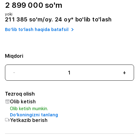
2 899 000 so'm
yoki
211 385 so'm/oy. 24 oy* bo'lib to'lash
Bo‘lib to‘lash haqida batafsil
Miqdori
-
+
Tezroq olish
Olib ketish
Olib ketish mumkin.
Do‘koningizni tanlang
Yetkazib berish