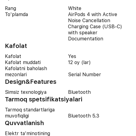
Rang
White
To'plamda
AirPods 4 with Active
Noise Cancellation
Charging Case (USB-C)
with speaker
Documentation
Kafolat
Kafolat
Yes
Kafolat muddati
12 oy (lar)
Kafolatni baholash
mezonlari
Serial Number
Design&Features
Simsiz texnologiya
Bluetooth
Tarmoq spetsifikatsiyalari
Tarmoq standartlariga
muvofiqligi
Bluetooth 5.3
Quvvatlanish
Elektr ta'minotining