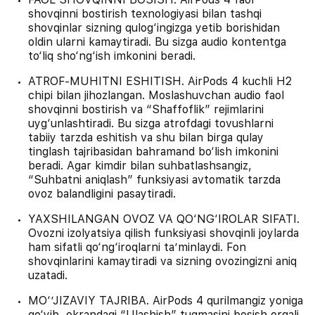
shovqinni bostirish texnologiyasi bilan tashqi
shovqinlar sizning qulog‘ingizga yetib borishidan
oldin ularni kamaytiradi. Bu sizga audio kontentga
to‘liq sho‘ng‘ish imkonini beradi.
ATROF-MUHITNI ESHITISH. AirPods 4 kuchli H2
chipi bilan jihozlangan. Moslashuvchan audio faol
shovqinni bostirish va “Shaffoflik” rejimlarini
uyg‘unlashtiradi. Bu sizga atrofdagi tovushlarni
tabiiy tarzda eshitish va shu bilan birga qulay
tinglash tajribasidan bahramand bo‘lish imkonini
beradi. Agar kimdir bilan suhbatlashsangiz,
“Suhbatni aniqlash” funksiyasi avtomatik tarzda
ovoz balandligini pasaytiradi.
YAXSHILANGAN OVOZ VA QO‘NG‘IROLAR SIFATI.
Ovozni izolyatsiya qilish funksiyasi shovqinli joylarda
ham sifatli qo‘ng‘iroqlarni ta’minlaydi. Fon
shovqinlarini kamaytiradi va sizning ovozingizni aniq
uzatadi.
MO‘’JIZAVIY TAJRIBA. AirPods 4 qurilmangiz yoniga
qo‘yib, ekrandagi “Ulashish” tugmasini bosish orqali