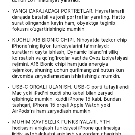
uchun zo‘r imkoniyat yaratadi.
YANGI DARAJADAGI PORTRETLAR. Hayratlanarli
darajada batafsil va jonli portretlar yarating. Hatto
surat olingandan keyin ham, obyektga teginib
fokusni o‘zgartirishingiz mumkin.
KUCHLI A16 BIONIC CHIPI. Nihoyatda tezkor chip
iPhone’ning ilg‘or funksiyalarini taʼminlaydi:
suratlarni qayta ishlash, Dynamic Island’ni silliq
ko‘rsatish va qo‘ng‘iroqlar vaqtida Ovoz izolyatsiyasi
rejimini. A16 Bionic chipi ham juda energiya
tejamkor, shuning uchun qurilmangizni butun kun
davomida zaryadlamasdan ishlatishingiz mumkin.
USB‑C ORQALI ULANISH. USB‑C porti tufayli endi
Mac yoki iPad’ni xuddi shu kabel bilan zaryad
qilishingiz mumkin, xuddi iPhone 15 kabi. Bundan
tashqari, iPhone 15 orqali Apple Watch yoki
AirPods’ni ham zaryadlash mumkin.
MUHIM XAVFSIZLIK FUNKSIYALARI. YTH
hodisasini aniqlash funksiyasi iPhone qurilmasiga
jiddiy avtohalokatni aniqlash va yordam chaqirish