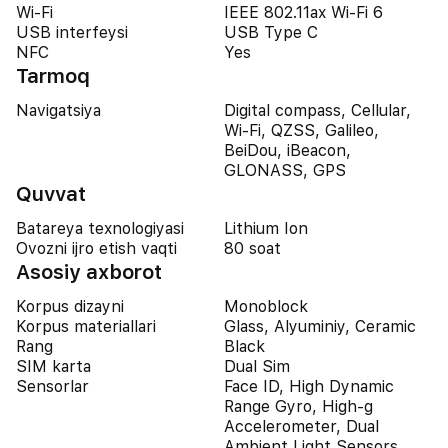
Wi-Fi
IEEE 802.11ax Wi-Fi 6
USB interfeysi
USB Type C
NFC
Yes
Tarmoq
Navigatsiya
Digital compass, Cellular,
Wi-Fi, QZSS, Galileo,
BeiDou, iBeacon,
GLONASS, GPS
Quvvat
Batareya texnologiyasi
Lithium Ion
Ovozni ijro etish vaqti
80 soat
Asosiy axborot
Korpus dizayni
Monoblock
Korpus materiallari
Glass, Alyuminiy, Ceramic
Rang
Black
SIM karta
Dual Sim
Sensorlar
Face ID, High Dynamic
Range Gyro, High-g
Accelerometer, Dual
Ambient Light Sensors,