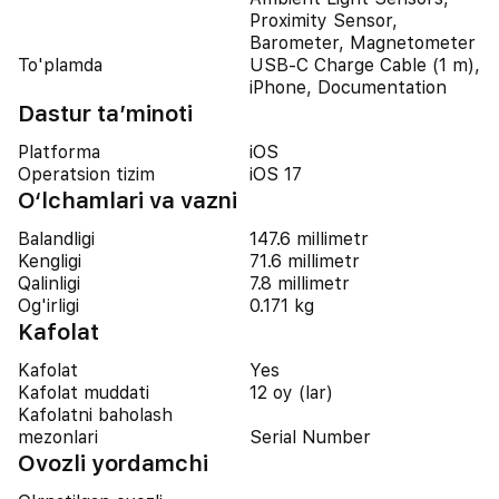
Proximity Sensor,
Barometer, Magnetometer
To'plamda
USB-C Charge Cable (1 m),
iPhone, Documentation
Dastur ta’minoti
Platforma
iOS
Operatsion tizim
iOS 17
O‘lchamlari va vazni
Balandligi
147.6 millimetr
Kengligi
71.6 millimetr
Qalinligi
7.8 millimetr
Og'irligi
0.171 kg
Kafolat
Kafolat
Yes
Kafolat muddati
12 oy (lar)
Kafolatni baholash
mezonlari
Serial Number
Ovozli yordamchi