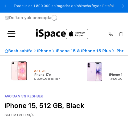
- Trade
Trade In’da 1 800 000 so‘mgacha qo‘shimcha foyda
Batafsil
Do'kon yuklanmoqda
Bosh sahifa
iPhone
iPhone 15 & iPhone 15 Plus
iPhon
YANGILIK
iPhone 17e
iPhone 17
10 299 000 so'm 'dan
13 699 000 so'
AVO'DAN 5% KESHBEK
iPhone 15, 512 GB, Black
SKU: MTPC3RX/A