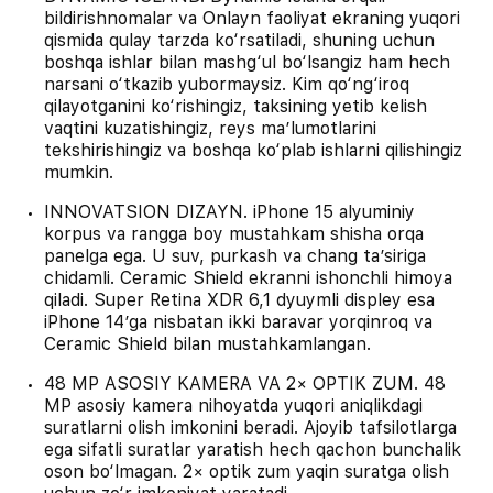
bildirishnomalar va Onlayn faoliyat ekraning yuqori
qismida qulay tarzda ko‘rsatiladi, shuning uchun
boshqa ishlar bilan mashg‘ul bo‘lsangiz ham hech
narsani o‘tkazib yubormaysiz. Kim qo‘ng‘iroq
qilayotganini ko‘rishingiz, taksining yetib kelish
vaqtini kuzatishingiz, reys maʼlumotlarini
tekshirishingiz va boshqa ko‘plab ishlarni qilishingiz
mumkin.
INNOVATSION DIZAYN. iPhone 15 alyuminiy
korpus va rangga boy mustahkam shisha orqa
panelga ega. U suv, purkash va chang taʼsiriga
chidamli. Ceramic Shield ekranni ishonchli himoya
qiladi. Super Retina XDR 6,1 dyuymli displey esa
iPhone 14’ga nisbatan ikki baravar yorqinroq va
Ceramic Shield bilan mustahkamlangan.
48 MP ASOSIY KAMERA VA 2× OPTIK ZUM. 48
MP asosiy kamera nihoyatda yuqori aniqlikdagi
suratlarni olish imkonini beradi. Ajoyib tafsilotlarga
ega sifatli suratlar yaratish hech qachon bunchalik
oson bo‘lmagan. 2× optik zum yaqin suratga olish