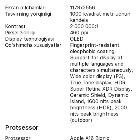
Ekran o'lchamlari
1179x2556
Tasvirning yorqinligi
1000 kvadrat metr uchun
kandela
Kontrast
2 000 000:1
Piksel zichligi
460 ppi
Displey texnologiyasi
OLED
Qo'shimcha xususiyatlar
Fingerprint-resistant
oleophobic coating,
Support for display of
multiple languages and
characters simultaneously,
Wide color display (P3),
True Tone display, HDR,
Super Retina XDR Display,
Ceramic Shield, Dynamic
Island, 1600 nits peak
brightness (HDR), 2000
nits peak brightness
(outdoor)
Protsessor
Protsessor
Apple A16 Bionic