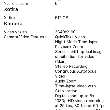
Yadrolar soni
6
Xotira
Xotira
512 GB
Kamera
Video yozish
3840x2160
Camera Video Featuers
QuickTake Video
Night Mode Time-lapse
Playback Zoom
Sensor-shift optical image
stabilization for video
(Main)
Stereo Recording
Continuous Autofocus
Video
Audio Zoom
Time-lapse Video with
Stabilization
Digital zoom up to 6x
1080p HD video recording
at 25 fps, 30 fps or 60 fps