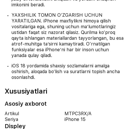
imkonini beradi.
YAXSHILIK TOMON O‘ZGARISH UCHUN
YARATILGAN. iPhone maxfiylikni himoya qilish
vositalariga ega, shuning uchun maʼlumotlaringiz
ustidan faqat siz nazorat qilasiz. Qurilma ko‘proq
qayta ishlangan materiallardan tayyorlangan, bu esa
atrof-muhitga taʼsirni kamaytiradi. O‘rnatilgan
funksiyalar esa iPhone’ni har bir inson uchun
yanada qulay qiladi.
iOS 18 yordamida shaxsiy sozlamalarni amalga
oshirish, aloqada bo‘lish va suratlarni topish ancha
osonlashdi.
Xususiyatlari
Asosiy axborot
Artikul
MTPC3RX/A
Seriya
iPhone 15
Displey