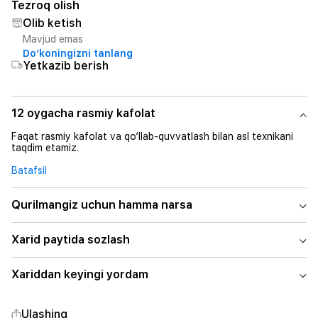
Tezroq olish
Olib ketish
Mavjud emas
Do‘koningizni tanlang
Yetkazib berish
12 oygacha rasmiy kafolat
Faqat rasmiy kafolat va qo‘llab-quvvatlash bilan asl texnikani
taqdim etamiz.
Batafsil
Qurilmangiz uchun hamma narsa
Xarid paytida sozlash
Xariddan keyingi yordam
Ulashing