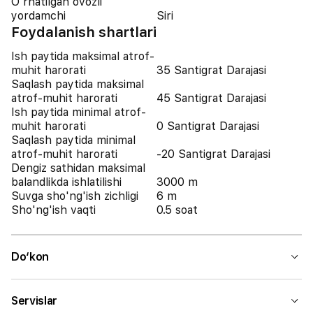
O'rnatilgan ovozli
yordamchi
Siri
Foydalanish shartlari
Ish paytida maksimal atrof-
muhit harorati
35 Santigrat Darajasi
Saqlash paytida maksimal
atrof-muhit harorati
45 Santigrat Darajasi
Ish paytida minimal atrof-
muhit harorati
0 Santigrat Darajasi
Saqlash paytida minimal
atrof-muhit harorati
-20 Santigrat Darajasi
Dengiz sathidan maksimal
balandlikda ishlatilishi
3000 m
Suvga sho'ng'ish zichligi
6 m
Sho'ng'ish vaqti
0.5 soat
Do‘kon
Servislar