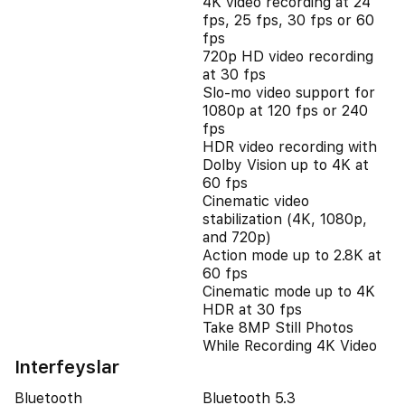
4K video recording at 24
fps, 25 fps, 30 fps or 60
fps
720p HD video recording
at 30 fps
Slo‑mo video support for
1080p at 120 fps or 240
fps
HDR video recording with
Dolby Vision up to 4K at
60 fps
Cinematic video
stabilization (4K, 1080p,
and 720p)
Action mode up to 2.8K at
60 fps
Cinematic mode up to 4K
HDR at 30 fps
Take 8MP Still Photos
While Recording 4K Video
Interfeyslar
Bluetooth
Bluetooth 5.3