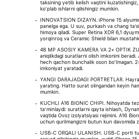
taksining yetib kelish vaqtini kuzatishingiz
ko‘plab ishlarni qilishingiz mumkin.
INNOVATSION DIZAYN. iPhone 15 alyumini
panelga ega. U suv, purkash va chang taʼsi
himoya qiladi. Super Retina XDR 6,1 dyuyml
yorqinroq va Ceramic Shield bilan mustah
48 MP ASOSIY KAMERA VA 2× OPTIK ZUM.
aniqlikdagi suratlarni olish imkonini beradi. 
hech qachon bunchalik oson bo‘lmagan. 2×
imkoniyat yaratadi.
YANGI DARAJADAGI PORTRETLAR. Hayratlanar
yarating. Hatto surat olingandan keyin ham
mumkin.
KUCHLI A16 BIONIC CHIPI. Nihoyatda tezkor
taʼminlaydi: suratlarni qayta ishlash, Dynami
vaqtida Ovoz izolyatsiyasi rejimini. A16 Bi
uchun qurilmangizni butun kun davomida z
USB‑C ORQALI ULANISH. USB‑C porti tufayl