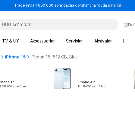
- Trade
Trade In’da 1 800 000 so‘mgacha qo‘shimcha foyda
Batafsil
Do
TV & UY
Aksessuarlar
Servislar
Aksiyalar
|
iPhone 15
iPhone 15, 512 GB, Blue
Phone 17
iPhone Air
3 699 000 so'm 'dan
14 199 000 so'm 'dan