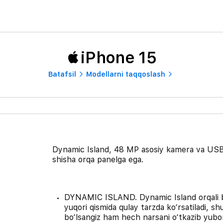
iPhone 15
Batafsil
Modellarni taqqoslash
Dynamic Island, 48 MP asosiy kamera va USB-C
shisha orqa panelga ega.
DYNAMIC ISLAND. Dynamic Island orqali bi
yuqori qismida qulay tarzda ko‘rsatiladi, s
bo‘lsangiz ham hech narsani o‘tkazib yuborm