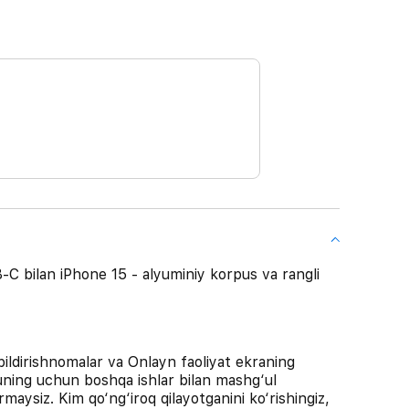
 bilan iPhone 15 - alyuminiy korpus va rangli
ldirishnomalar va Onlayn faoliyat ekraning
huning uchun boshqa ishlar bilan mashg‘ul
aysiz. Kim qo‘ng‘iroq qilayotganini ko‘rishingiz,