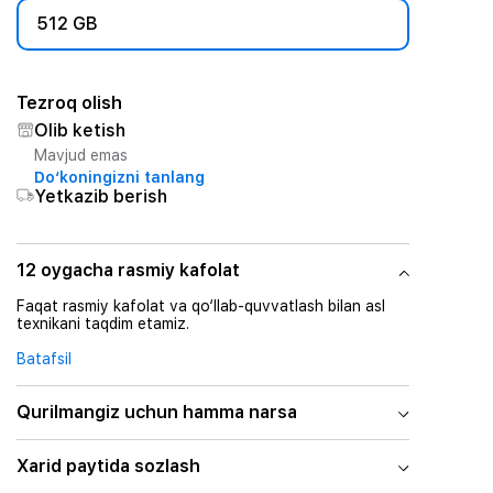
512 GB
Tezroq olish
Olib ketish
Mavjud emas
Do‘koningizni tanlang
Yetkazib berish
12 oygacha rasmiy kafolat
Faqat rasmiy kafolat va qo‘llab-quvvatlash bilan asl
texnikani taqdim etamiz.
Batafsil
Qurilmangiz uchun hamma narsa
Xarid paytida sozlash