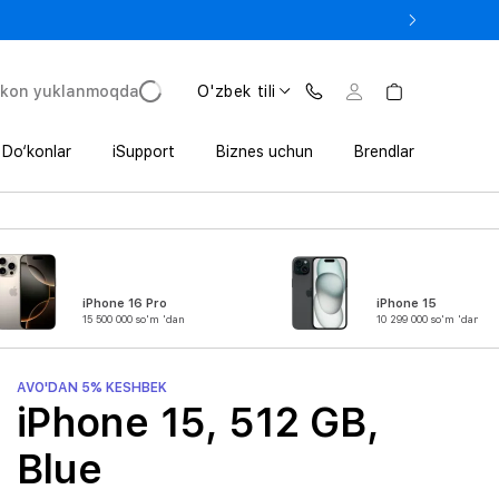
 In’da 1 800 000 so‘mgacha qo‘shimcha foyda
'kon yuklanmoqda
O'zbek tili
Do‘konlar
iSupport
Biznes uchun
Brendlar
iPhone 16 Pro
iPhone 15
15 500 000 so'm 'dan
10 299 000 so'm 'dan
AVO'DAN 5% KESHBEK
iPhone 15, 512 GB,
Blue