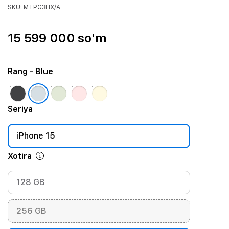
SKU: MTPG3HX/A
15 599 000 so'm
Rang
- Blue
Seriya
iPhone 15
Xotira
128 GB
256 GB