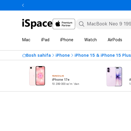
Mac
iPad
iPhone
Watch
AirPods
Bosh sahifa
iPhone
iPhone 15 & iPhone 15 Plus
YANGILIK
iPhone 17e
i
10 299 000 so'm 'dan
1