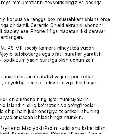
, reys maʼlumotlarini tekshirishingiz va boshqa
y korpus va rangga boy mustahkam shisha orqa
riga chidamli. Ceramic Shield ekranni ishonchli
i displey esa iPhone 14’ga nisbatan ikki baravar
kamlangan.
 48 MP asosiy kamera nihoyatda yuqori
Ajoyib tafsilotlarga ega sifatli suratlar yaratish
 optik zum yaqin suratga olish uchun zo‘r
li darajada batafsil va jonli portretlar
, obyektga teginib fokusni o‘zgartirishingiz
 chip iPhone’ning ilg‘or funksiyalarini
c Island’ni silliq ko‘rsatish va qo‘ng‘iroqlar
onic chipi ham juda energiya tejamkor, shuning
aryadlamasdan ishlatishingiz mumkin.
i endi Mac yoki iPad’ni xuddi shu kabel bilan