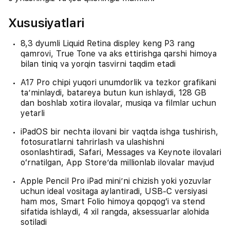
Xususiyatlari
8,3 dyumli Liquid Retina displey keng P3 rang
qamrovi, True Tone va aks ettirishga qarshi himoya
bilan tiniq va yorqin tasvirni taqdim etadi
A17 Pro chipi yuqori unumdorlik va tezkor grafikani
taʼminlaydi, batareya butun kun ishlaydi, 128 GB
dan boshlab xotira ilovalar, musiqa va filmlar uchun
yetarli
iPadOS bir nechta ilovani bir vaqtda ishga tushirish,
fotosuratlarni tahrirlash va ulashishni
osonlashtiradi, Safari, Messages va Keynote ilovalari
oʻrnatilgan, App Store’da millionlab ilovalar mavjud
Apple Pencil Pro iPad miniʼni chizish yoki yozuvlar
uchun ideal vositaga aylantiradi, USB-C versiyasi
ham mos, Smart Folio himoya qopqogʻi va stend
sifatida ishlaydi, 4 xil rangda, aksessuarlar alohida
sotiladi