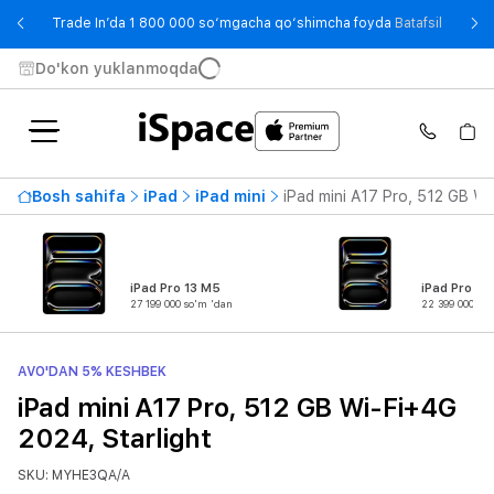
- Trade
Trade In’da 1 800 000 so‘mgacha qo‘shimcha foyda
Batafsil
Do'kon yuklanmoqda
Bosh sahifa
iPad
iPad mini
iPad mini A17 Pro, 512 GB Wi
iPad Pro 13 M5
iPad Pro 11
27 199 000 so'm 'dan
22 399 000 so
AVO'DAN 5% KESHBEK
iPad mini A17 Pro, 512 GB Wi-Fi+4G
2024, Starlight
SKU: MYHE3QA/A