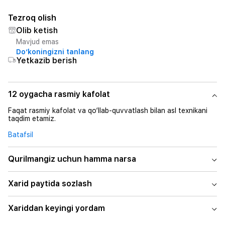
Tezroq olish
Olib ketish
Mavjud emas
Do‘koningizni tanlang
Yetkazib berish
12 oygacha rasmiy kafolat
Faqat rasmiy kafolat va qo‘llab-quvvatlash bilan asl texnikani
taqdim etamiz.
Batafsil
Qurilmangiz uchun hamma narsa
Xarid paytida sozlash
Xariddan keyingi yordam