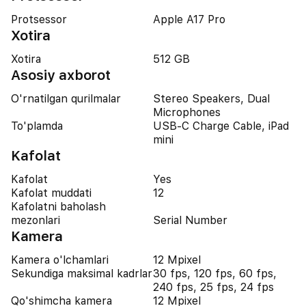
Protsessor
Apple A17 Pro
Xotira
Xotira
512 GB
Asosiy axborot
O'rnatilgan qurilmalar
Stereo Speakers, Dual
Microphones
To'plamda
USB-C Charge Cable, iPad
mini
Kafolat
Kafolat
Yes
Kafolat muddati
12
Kafolatni baholash
mezonlari
Serial Number
Kamera
Kamera o'lchamlari
12 Mpixel
Sekundiga maksimal kadrlar
30 fps, 120 fps, 60 fps,
240 fps, 25 fps, 24 fps
Qo'shimcha kamera
12 Mpixel