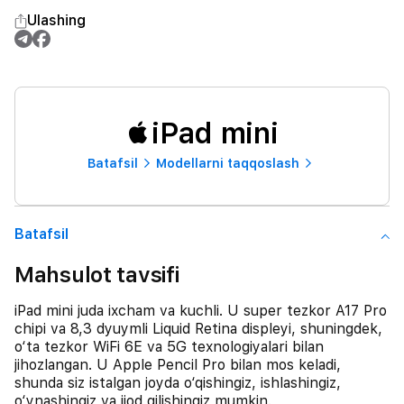
Ulashing
iPad mini
Batafsil
Modellarni taqqoslash
Batafsil
Mahsulot tavsifi
iPad mini juda ixcham va kuchli. U super tezkor A17 Pro
chipi va 8,3 dyuymli Liquid Retina displeyi, shuningdek,
o‘ta tezkor WiFi 6E va 5G texnologiyalari bilan
jihozlangan. U Apple Pencil Pro bilan mos keladi,
shunda siz istalgan joyda o‘qishingiz, ishlashingiz,
o‘ynashingiz va ijod qilishingiz mumkin.