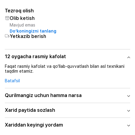
Tezroq olish
Olib ketish
Mavjud emas
Do‘koningizni tanlang
Yetkazib berish
12 oygacha rasmiy kafolat
Faqat rasmiy kafolat va qo‘llab-quvvatlash bilan asl texnikani
taqdim etamiz.
Batafsil
Qurilmangiz uchun hamma narsa
Xarid paytida sozlash
Xariddan keyingi yordam