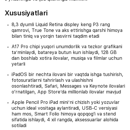
Xususiyatlari
8,3 dyumli Liquid Retina displey keng P3 rang
qamrovi, True Tone va aks ettirishga qarshi himoya
bilan tiniq va yorqin tasvirni taqdim etadi
A17 Pro chipi yuqori unumdorlik va tezkor grafikani
taʼminlaydi, batareya butun kun ishlaydi, 128 GB
dan boshlab xotira ilovalar, musiqa va filmlar uchun
yetarli
iPadOS bir nechta ilovani bir vaqtda ishga tushirish,
fotosuratlarni tahrirlash va ulashishni
osonlashtiradi, Safari, Messages va Keynote ilovalari
oʻrnatilgan, App Store’da millionlab ilovalar mavjud
Apple Pencil Pro iPad miniʼni chizish yoki yozuvlar
uchun ideal vositaga aylantiradi, USB-C versiyasi
ham mos, Smart Folio himoya qopqogʻi va stend
sifatida ishlaydi, 4 xil rangda, aksessuarlar alohida
sotiladi