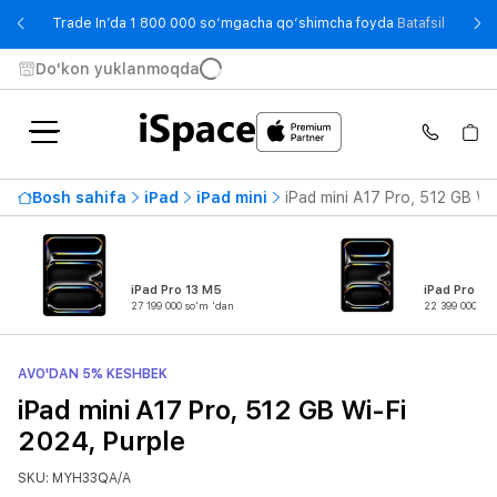
- Trade
Trade In’da 1 800 000 so‘mgacha qo‘shimcha foyda
Batafsil
Do'kon yuklanmoqda
Bosh sahifa
iPad
iPad mini
iPad mini A17 Pro, 512 GB Wi
iPad Pro 13 M5
iPad Pro 11
27 199 000 so'm 'dan
22 399 000 so
AVO'DAN 5% KESHBEK
iPad mini A17 Pro, 512 GB Wi-Fi
2024, Purple
SKU: MYH33QA/A