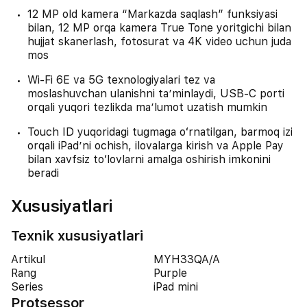
12 MP old kamera “Markazda saqlash” funksiyasi
bilan, 12 MP orqa kamera True Tone yoritgichi bilan
hujjat skanerlash, fotosurat va 4K video uchun juda
mos
Wi‑Fi 6E va 5G texnologiyalari tez va
moslashuvchan ulanishni taʼminlaydi, USB‑C porti
orqali yuqori tezlikda maʼlumot uzatish mumkin
Touch ID yuqoridagi tugmaga oʻrnatilgan, barmoq izi
orqali iPad’ni ochish, ilovalarga kirish va Apple Pay
bilan xavfsiz toʻlovlarni amalga oshirish imkonini
beradi
Xususiyatlari
Texnik xususiyatlari
Artikul
MYH33QA/A
Rang
Purple
Series
iPad mini
Protsessor