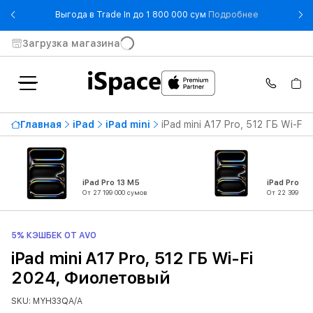
- Выгода в T
Выгода в Trade In до 1 800 000 сум
Подробнее
Загрузка магазина
Главная
iPad
iPad mini
iPad mini A17 Pro, 512 ГБ Wi-Fi
iPad Pro 13 M5
iPad Pro 11
От 27 199 000 сумов
От 22 399 000
5% КЭШБЕК ОТ AVO
iPad mini A17 Pro, 512 ГБ Wi-Fi
2024, Фиолетовый
SKU: MYH33QA/A