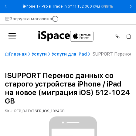
- iPhone 17 
iPhone 17 Pro в Trade In от 11 152 000 сум
Купить
Загрузка магазина
Главная
Услуги
Услуги для iPad
ISUPPORT Перенос да
ISUPPORT Перенос данных со
старого устройства iPhone / iPad
на новое (миграция iOS) 512-1024
GB
SKU: REP_DATATSFR_IOS_1024GB