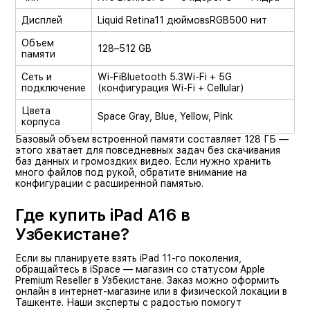
Дисплей
Liquid Retina
11 дюймов
sRGB
500 нит
Объем
128–512 GB
памяти
Сеть и
Wi-Fi
Bluetooth 5.3
Wi-Fi + 5G
подключение
(конфигурация Wi-Fi + Cellular)
Цвета
Space Gray, Blue, Yellow, Pink
корпуса
Базовый объем встроенной памяти составляет 128 ГБ —
этого хватает для повседневных задач без скачивания
баз данных и громоздких видео. Если нужно хранить
много файлов под рукой, обратите внимание на
конфигурации с расширенной памятью.
Где купить iPad A16 в
Узбекистане?
Если вы планируете взять iPad 11-го поколения,
обращайтесь в iSpace — магазин со статусом Apple
Premium Reseller в Узбекистане. Заказ можно оформить
онлайн в интернет-магазине или в физической локации в
Ташкенте. Наши эксперты с радостью помогут