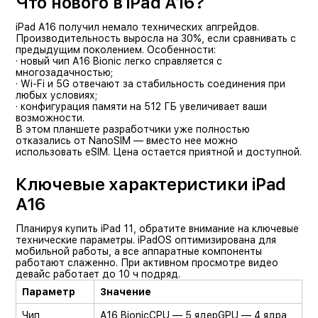
Что нового в iPad A16?
iPad A16 получил немало технических апгрейдов.
Производительность выросла на 30%, если сравнивать с
предыдущим поколением. Особенности:
· новый чип A16 Bionic легко справляется с
многозадачностью;
· Wi-Fi и 5G отвечают за стабильность соединения при
любых условиях;
· конфигурация памяти на 512 ГБ увеличивает ваши
возможности.
В этом планшете разработчики уже полностью
отказались от NanoSIM — вместо нее можно
использовать eSIM. Цена остается приятной и доступной.
Ключевые характеристики iPad
A16
Планируя купить iPad 11, обратите внимание на ключевые
технические параметры. iPadOS оптимизирована для
мобильной работы, а все аппаратные компоненты
работают слаженно. При активном просмотре видео
девайс работает до 10 ч подряд.
Параметр
Значение
Чип
A16 Bionic
CPU — 5 ядер
GPU — 4 ядра