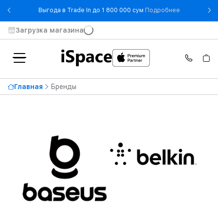
- Выгода в T
Выгода в Trade In до 1 800 000 сум
Подробнее
Загрузка магазина
Главная
Бренды