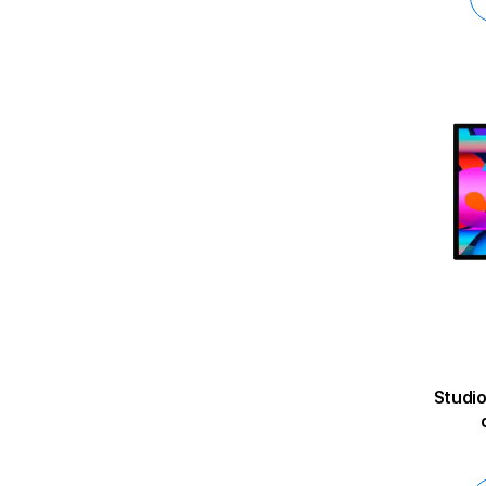
Studi
ре