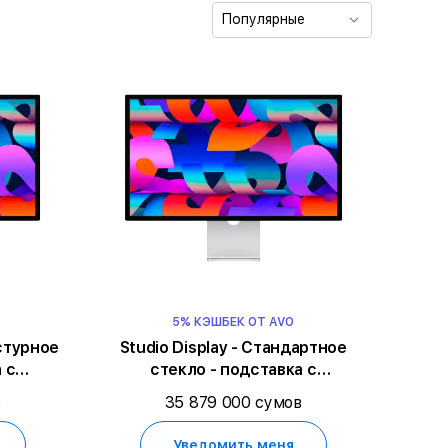
Популярные
5% КЭШБЕК ОТ AVO
кстурное
Studio Display - Стандартное
 с
стекло - подставка с
ном и
регулируемым наклоном и
в
35 879 000 сумов
высотой
Уведомить меня