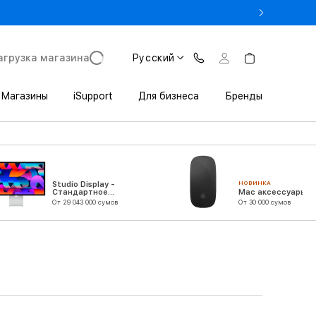
Pro в Trade In от 11 152 000 сум
агрузка магазина
Русский
Магазины
iSupport
Для бизнеса
Бренды
НОВИНКА
Studio Display -
Стандартное
Mac аксессуары
стекло - подставка
От 29 043 000 сумов
От 30 000 сумов
с регулируемым
наклоном