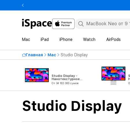
Mac
iPad
iPhone
Watch
AirPods
Главная
Mac
Studio Display
Studio Display -
S
Нанотекстурное
стекло - без
От 34 162 000 сумов
О
подставки
Studio Display