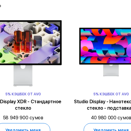
в
5% КЭШБЕК ОТ AVO
5% КЭШБЕК ОТ AVO
 Display XDR - Стандартное
Studio Display - Наноте
стекло
стекло - подставка
регулируемым накло
58 949 900 сумов
40 980 000 сумо
высотой
Уведомить меня
Уведомить меня