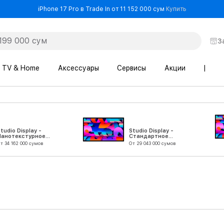
- iPhone 17 
iPhone 17 Pro в Trade In от 11 152 000 сум
Купить
З
TV & Home
Аксессуары
Сервисы
Акции
|
tudio Display -
Studio Display -
Нанотекстурное
Стандартное
стекло - подставка
стекло - без
т 34 162 000 сумов
От 29 043 000 сумов
с регулируемым
подставки
наклоном