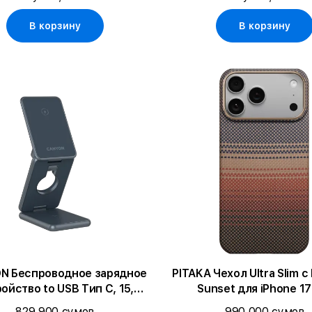
В корзину
В корзину
N Беспроводное зарядное
PITAKA Чехол Ultra Slim 
ойство to USB Тип C, 15,
Sunset для iPhone 17
Металл
829 900 сумов
990 000 сумов