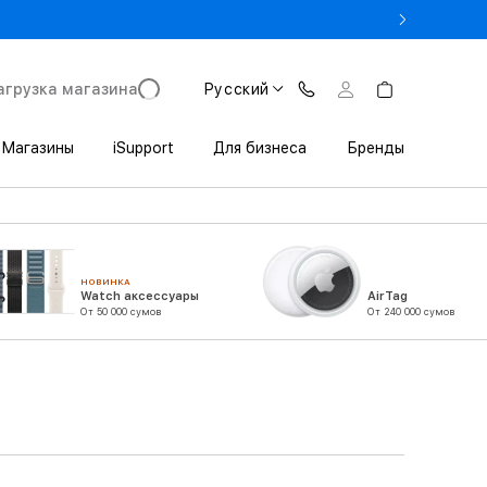
rade In до 1 800 000 сум
агрузка магазина
Русский
Магазины
iSupport
Для бизнеса
Бренды
НОВИНКА
Watch аксессуары
AirTag
От 50 000 сумов
От 240 000 сумов