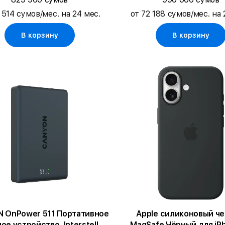
 514 сумов/мес. на 24 мес.
от 72 188 сумов/мес. на 
В корзину
В корзину
 OnPower 511 Портативное
Apple силиконовый че
ое устройство, Interstellar
MagSafe Чёрный для iP