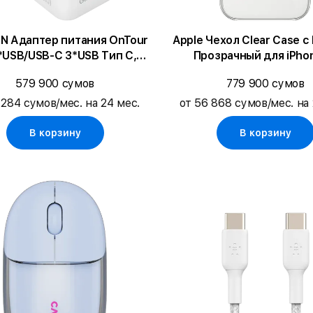
N Адаптер питания OnTour
Apple Чехол Clear Case с
*USB/USB-C 3*USB Тип C,
Прозрачный для iPho
2*USB Тип A, 70 Вт
579 900 сумов
779 900 сумов
 284 сумов/мес. на 24 мес.
от 56 868 сумов/мес. на 
В корзину
В корзину