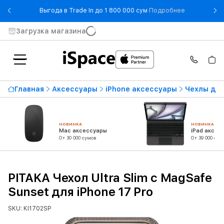
- Выгода в T
Выгода в Trade In до 1 800 000 сум
Подробнее
Загрузка магазина
Главная
Аксессуары
iPhone аксессуары
Чехлы для
НОВИНКА
НОВИНКА
Mac аксессуары
iPad аксес
От 30 000 сумов
От 39 000 сум
PITAKA Чехол Ultra Slim с MagSafe
Sunset для iPhone 17 Pro
SKU: KI1702SP