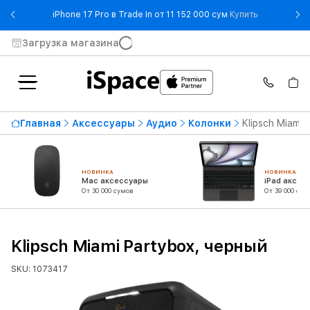
- iPhone 17 
iPhone 17 Pro в Trade In от 11 152 000 сум
Купить
Загрузка магазина
Главная
Аксессуары
Аудио
Колонки
Klipsch Miami 
НОВИНКА
НОВИНКА
Mac аксессуары
iPad аксес
От 30 000 сумов
От 39 000 сум
Klipsch Miami Partybox, черный
SKU: 1073417