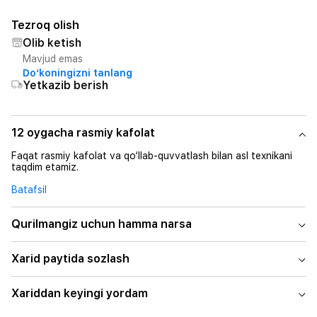
Tezroq olish
Olib ketish
Mavjud emas
Do‘koningizni tanlang
Yetkazib berish
12 oygacha rasmiy kafolat
Faqat rasmiy kafolat va qo‘llab-quvvatlash bilan asl texnikani
taqdim etamiz.
Batafsil
Qurilmangiz uchun hamma narsa
Xarid paytida sozlash
Xariddan keyingi yordam