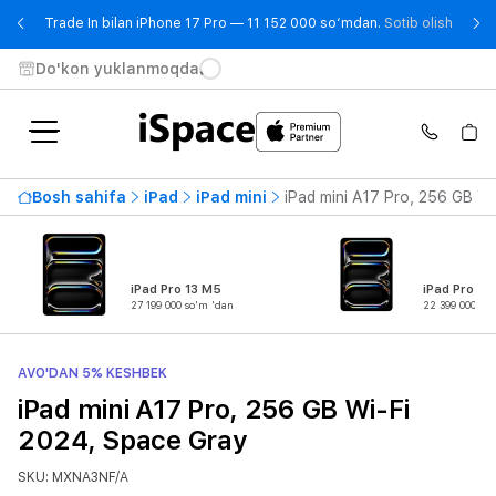
- Trad
Trade In bilan iPhone 17 Pro — 11 152 000 so‘mdan.
Sotib olish
Do'kon yuklanmoqda
Bosh sahifa
iPad
iPad mini
iPad mini A17 Pro, 256 GB W
iPad Pro 13 M5
iPad Pro 11
27 199 000 so'm 'dan
22 399 000 so
AVO'DAN 5% KESHBEK
iPad mini A17 Pro, 256 GB Wi-Fi
2024, Space Gray
SKU: MXNA3NF/A