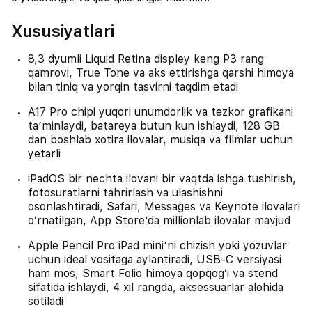
Xususiyatlari
8,3 dyumli Liquid Retina displey keng P3 rang
qamrovi, True Tone va aks ettirishga qarshi himoya
bilan tiniq va yorqin tasvirni taqdim etadi
A17 Pro chipi yuqori unumdorlik va tezkor grafikani
taʼminlaydi, batareya butun kun ishlaydi, 128 GB
dan boshlab xotira ilovalar, musiqa va filmlar uchun
yetarli
iPadOS bir nechta ilovani bir vaqtda ishga tushirish,
fotosuratlarni tahrirlash va ulashishni
osonlashtiradi, Safari, Messages va Keynote ilovalari
oʻrnatilgan, App Store’da millionlab ilovalar mavjud
Apple Pencil Pro iPad miniʼni chizish yoki yozuvlar
uchun ideal vositaga aylantiradi, USB-C versiyasi
ham mos, Smart Folio himoya qopqogʻi va stend
sifatida ishlaydi, 4 xil rangda, aksessuarlar alohida
sotiladi