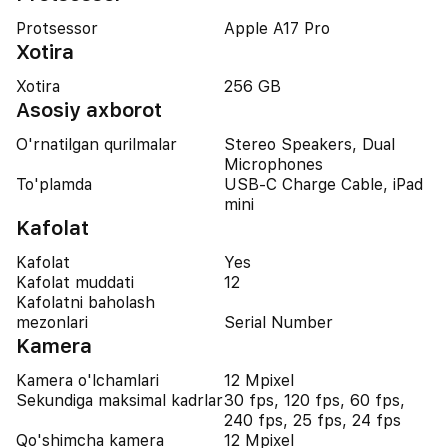
Protsessor
Apple A17 Pro
Xotira
Xotira
256 GB
Asosiy axborot
O'rnatilgan qurilmalar
Stereo Speakers, Dual
Microphones
To'plamda
USB-C Charge Cable, iPad
mini
Kafolat
Kafolat
Yes
Kafolat muddati
12
Kafolatni baholash
mezonlari
Serial Number
Kamera
Kamera o'lchamlari
12 Mpixel
Sekundiga maksimal kadrlar
30 fps, 120 fps, 60 fps,
240 fps, 25 fps, 24 fps
Qo'shimcha kamera
12 Mpixel