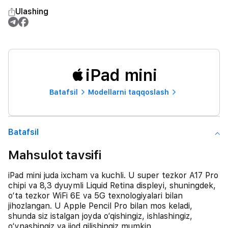
Ulashing
iPad mini
Batafsil
Modellarni taqqoslash
Batafsil
Mahsulot tavsifi
iPad mini juda ixcham va kuchli. U super tezkor A17 Pro
chipi va 8,3 dyuymli Liquid Retina displeyi, shuningdek,
o‘ta tezkor WiFi 6E va 5G texnologiyalari bilan
jihozlangan. U Apple Pencil Pro bilan mos keladi,
shunda siz istalgan joyda o‘qishingiz, ishlashingiz,
o‘ynashingiz va ijod qilishingiz mumkin.