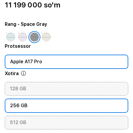
11 199 000 so'm
Rang
- Space Gray
Protsessor
Apple A17 Pro
Xotira
128 GB
256 GB
512 GB