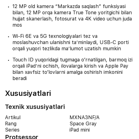
12 MP old kamera “Markazda saqlash” funksiyasi
bilan, 12 MP orqa kamera True Tone yoritgichi bilan
hujjat skanerlash, fotosurat va 4K video uchun juda
mos
Wi‑Fi 6E va 5G texnologiyalari tez va
moslashuvchan ulanishni taʼminlaydi, USB‑C porti
orqali yuqori tezlikda maʼlumot uzatish mumkin
Touch ID yuqoridagi tugmaga oʻrnatilgan, barmoq izi
orqali iPad’ni ochish, ilovalarga kirish va Apple Pay
bilan xavfsiz toʻlovlarni amalga oshirish imkonini
beradi
Xususiyatlari
Texnik xususiyatlari
Artikul
MXNA3NF/A
Rang
Space Gray
Series
iPad mini
Protsessor