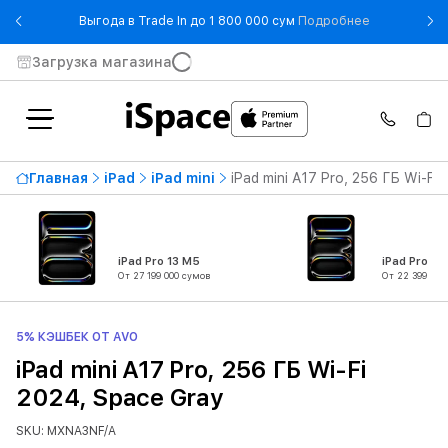
- Выгода в T
Выгода в Trade In до 1 800 000 сум
Подробнее
Загрузка магазина
Главная
iPad
iPad mini
iPad mini A17 Pro, 256 ГБ Wi-Fi
iPad Pro 13 M5
iPad Pro 11
От 27 199 000 сумов
От 22 399 000
5% КЭШБЕК ОТ AVO
iPad mini A17 Pro, 256 ГБ Wi-Fi
2024, Space Gray
SKU: MXNA3NF/A