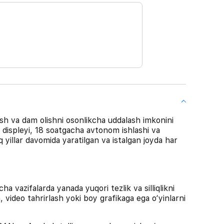
sh va dam olishni osonlikcha uddalash imkonini
a displeyi, 18 soatgacha avtonom ishlashi va
q yillar davomida yaratilgan va istalgan joyda har
azifalarda yanada yuqori tezlik va silliqlikni
h, video tahrirlash yoki boy grafikaga ega o‘yinlarni