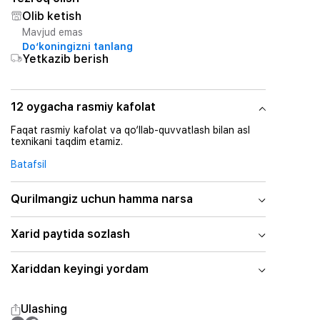
Olib ketish
Mavjud emas
Do‘koningizni tanlang
Yetkazib berish
12 oygacha rasmiy kafolat
Faqat rasmiy kafolat va qo‘llab-quvvatlash bilan asl
texnikani taqdim etamiz.
Batafsil
Qurilmangiz uchun hamma narsa
Xarid paytida sozlash
Xariddan keyingi yordam
Ulashing