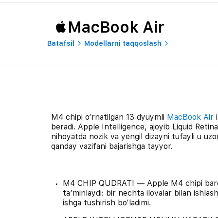
MacBook Air
Batafsil
Modellarni taqqoslash
M4 chipi o‘rnatilgan 13 dyuymli
MacBook Air
i
beradi. Apple Intelligence, ajoyib Liquid Retin
nihoyatda nozik va yengil dizayni tufayli u uzo
qanday vazifani bajarishga tayyor.
M4 CHIP QUDRATI — Apple M4 chipi barcha v
taʼminlaydi: bir nechta ilovalar bilan ishlas
ishga tushirish bo‘ladimi.