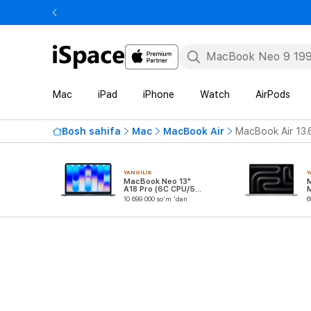
Mac
iPad
iPhone
Watch
AirPods
Bosh sahifa
Mac
MacBook Air
MacBook Air 13.
YANGILIK
Y
MacBook Neo 13"
A18 Pro (6C CPU/5C
GPU)
10 699 000 so'm 'dan
6