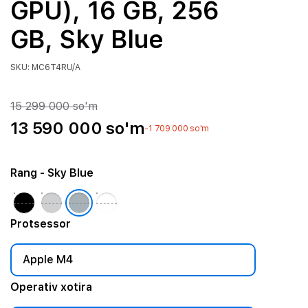
GPU), 16 GB, 256
GB, Sky Blue
SKU: MC6T4RU/A
15 299 000 so'm
13 590 000 so'm
-1 709 000 so'm
Rang
- Sky Blue
Protsessor
Apple M4
Operativ xotira