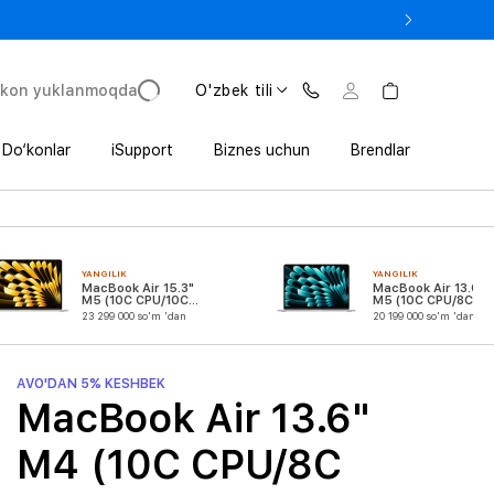
 In’da 1 800 000 so‘mgacha qo‘shimcha foyda
'kon yuklanmoqda
O'zbek tili
Do‘konlar
iSupport
Biznes uchun
Brendlar
YANGILIK
YANGILIK
MacBook Air 15.3"
MacBook Air 13.6"
M5 (10C CPU/10C
M5 (10C CPU/8C
GPU)
GPU)
23 299 000 so'm 'dan
20 199 000 so'm 'dan
AVO'DAN 5% KESHBEK
MacBook Air 13.6"
M4 (10C CPU/8C