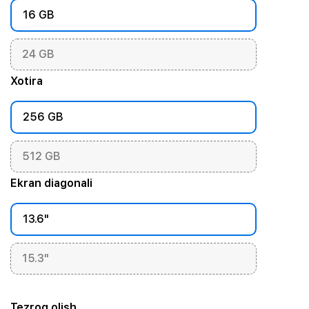
16 GB
24 GB
Xotira
256 GB
512 GB
Ekran diagonali
13.6"
15.3"
Tezroq olish