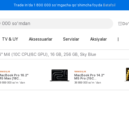
- Trade
Trade In’da 1 800 000 so‘mgacha qo‘shimcha foyda
Batafsil
Do
TV & UY
Aksessuarlar
Servislar
Aksiyalar
|
6" M4 (10C CPU/8C GPU), 16 GB, 256 GB, Sky Blue
ANGILIK
YANGILIK
MacBook Pro 16.2"
MacBook Pro 14.2"
M5 Max (18C
M5 Pro (15C
CPU/32C GPU)
CPU/16C GPU)
8 699 000 so'm 'dan
38 899 000 so'm 'dan