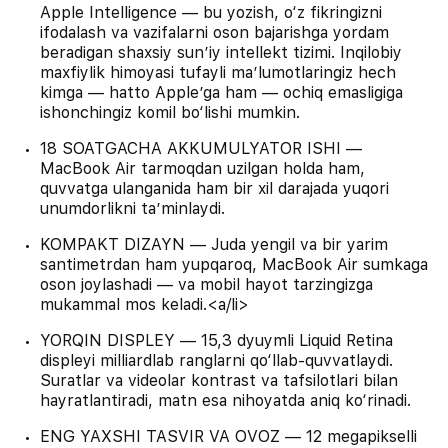
Apple Intelligence — bu yozish, o‘z fikringizni
ifodalash va vazifalarni oson bajarishga yordam
beradigan shaxsiy sunʼiy intellekt tizimi. Inqilobiy
maxfiylik himoyasi tufayli maʼlumotlaringiz hech
kimga — hatto Appleʼga ham — ochiq emasligiga
ishonchingiz komil bo‘lishi mumkin.
18 SOATGACHA AKKUMULYATOR ISHI —
MacBook Air tarmoqdan uzilgan holda ham,
quvvatga ulanganida ham bir xil darajada yuqori
unumdorlikni taʼminlaydi.
KOMPAKT DIZAYN — Juda yengil va bir yarim
santimetrdan ham yupqaroq, MacBook Air sumkaga
oson joylashadi — va mobil hayot tarzingizga
mukammal mos keladi.<a/li>
YORQIN DISPLEY — 15,3 dyuymli Liquid Retina
displeyi milliardlab ranglarni qo‘llab-quvvatlaydi.
Suratlar va videolar kontrast va tafsilotlari bilan
hayratlantiradi, matn esa nihoyatda aniq ko‘rinadi.
ENG YAXSHI TASVIR VA OVOZ — 12 megapikselli