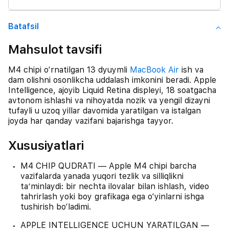
Batafsil
Mahsulot tavsifi
M4 chipi o‘rnatilgan 13 dyuymli
MacBook Air
ish va
dam olishni osonlikcha uddalash imkonini beradi. Apple
Intelligence, ajoyib Liquid Retina displeyi, 18 soatgacha
avtonom ishlashi va nihoyatda nozik va yengil dizayni
tufayli u uzoq yillar davomida yaratilgan va istalgan
joyda har qanday vazifani bajarishga tayyor.
Xususiyatlari
M4 CHIP QUDRATI — Apple M4 chipi barcha
vazifalarda yanada yuqori tezlik va silliqlikni
taʼminlaydi: bir nechta ilovalar bilan ishlash, video
tahrirlash yoki boy grafikaga ega o‘yinlarni ishga
tushirish bo‘ladimi.
APPLE INTELLIGENCE UCHUN YARATILGAN —