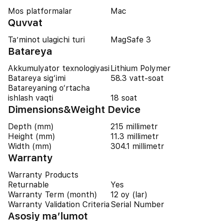
Mos platformalar
Mac
Quvvat
Ta’minot ulagichi turi
MagSafe 3
Batareya
Akkumulyator texnologiyasi
Lithium Polymer
Batareya sig‘imi
58.3 vatt-soat
Batareyaning o‘rtacha
ishlash vaqti
18 soat
Dimensions&Weight Device
Depth (mm)
215 millimetr
Height (mm)
11.3 millimetr
Width (mm)
304.1 millimetr
Warranty
Warranty Products
Returnable
Yes
Warranty Term (month)
12 oy (lar)
Warranty Validation Criteria
Serial Number
Asosiy ma’lumot