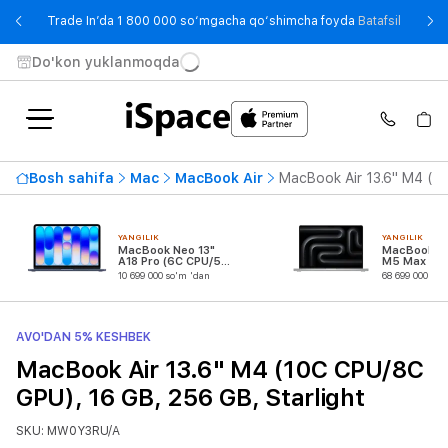
- Trade
Trade In’da 1 800 000 so‘mgacha qo‘shimcha foyda
Batafsil
Do'kon yuklanmoqda
Bosh sahifa
Mac
MacBook Air
MacBook Air 13.6" M4 (1
YANGILIK
YANGILIK
MacBook Neo 13"
MacBook Pr
A18 Pro (6C CPU/5C
M5 Max (18
GPU)
CPU/32C G
10 699 000 so'm 'dan
68 699 000 so'
AVO'DAN 5% KESHBEK
MacBook Air 13.6" M4 (10C CPU/8C
GPU), 16 GB, 256 GB, Starlight
SKU: MW0Y3RU/A