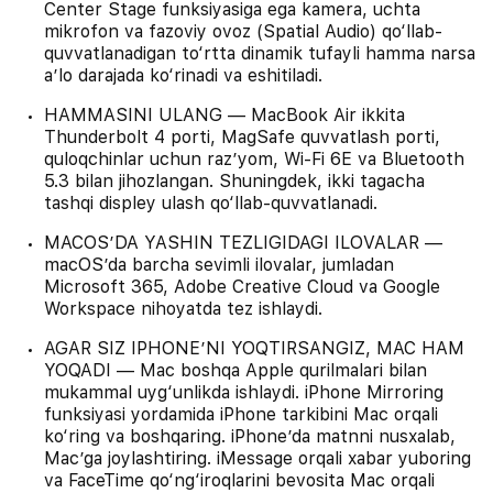
Center Stage funksiyasiga ega kamera, uchta
mikrofon va fazoviy ovoz (Spatial Audio) qo‘llab-
quvvatlanadigan to‘rtta dinamik tufayli hamma narsa
aʼlo darajada ko‘rinadi va eshitiladi.
HAMMASINI ULANG — MacBook Air ikkita
Thunderbolt 4 porti, MagSafe quvvatlash porti,
quloqchinlar uchun razʼyom, Wi-Fi 6E va Bluetooth
5.3 bilan jihozlangan. Shuningdek, ikki tagacha
tashqi displey ulash qo‘llab-quvvatlanadi.
MACOSʼDA YASHIN TEZLIGIDAGI ILOVALAR —
macOSʼda barcha sevimli ilovalar, jumladan
Microsoft 365, Adobe Creative Cloud va Google
Workspace nihoyatda tez ishlaydi.
AGAR SIZ IPHONEʼNI YOQTIRSANGIZ, MAC HAM
YOQADI — Mac boshqa Apple qurilmalari bilan
mukammal uyg‘unlikda ishlaydi. iPhone Mirroring
funksiyasi yordamida iPhone tarkibini Mac orqali
ko‘ring va boshqaring. iPhoneʼda matnni nusxalab,
Macʼga joylashtiring. iMessage orqali xabar yuboring
va FaceTime qo‘ng‘iroqlarini bevosita Mac orqali