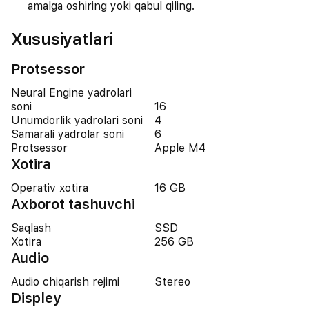
amalga oshiring yoki qabul qiling.
Xususiyatlari
Protsessor
Neural Engine yadrolari
soni
16
Unumdorlik yadrolari soni
4
Samarali yadrolar soni
6
Protsessor
Apple M4
Xotira
Operativ xotira
16 GB
Axborot tashuvchi
Saqlash
SSD
Xotira
256 GB
Audio
Audio chiqarish rejimi
Stereo
Displey