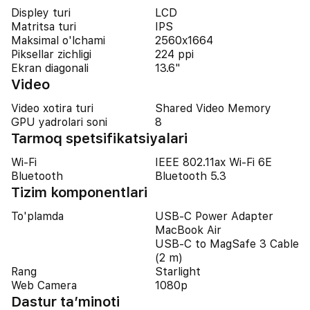
Displey turi
LCD
Matritsa turi
IPS
Maksimal o'lchami
2560x1664
Piksellar zichligi
224 ppi
Ekran diagonali
13.6"
Video
Video xotira turi
Shared Video Memory
GPU yadrolari soni
8
Tarmoq spetsifikatsiyalari
Wi-Fi
IEEE 802.11ax Wi-Fi 6E
Bluetooth
Bluetooth 5.3
Tizim komponentlari
To'plamda
USB-C Power Adapter
MacBook Air
USB-C to MagSafe 3 Cable
(2 m)
Rang
Starlight
Web Camera
1080p
Dastur ta’minoti