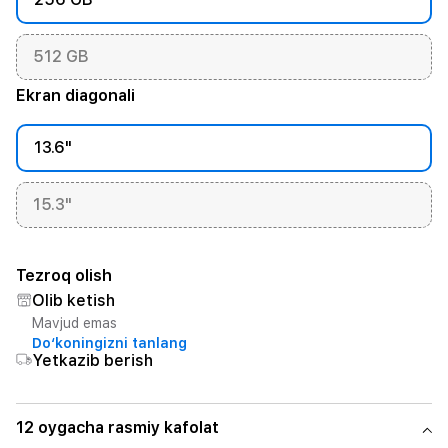
512 GB
Ekran diagonali
13.6"
15.3"
Tezroq olish
Olib ketish
Mavjud emas
Do‘koningizni tanlang
Yetkazib berish
12 oygacha rasmiy kafolat