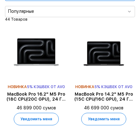
Память
Популярные
44 Товаров
Диагональ экрана
Подтип продукта
Цвет
Серия
НОВИНКА
5% КЭШБЕК ОТ AVO
НОВИНКА
5% КЭШБЕК ОТ AVO
Тип продукта
MacBook Pro 16.2" M5 Pro
MacBook Pro 14.2" M5 Pro
(18C CPU/20C GPU), 24 ГБ,
(15C CPU/16C GPU), 24 ГБ,
1 ТБ, Серебристый
2 ТБ, Space Black
46 899 000 сумов
46 699 000 сумов
Уведомить меня
Уведомить меня