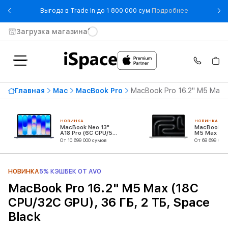
- Выгода в T
Выгода в Trade In до 1 800 000 сум
Подробнее
Загрузка магазина
Главная
Mac
MacBook Pro
MacBook Pro 16.2" M5 Max (
НОВИНКА
НОВИНКА
MacBook Neo 13"
MacBook Pr
A18 Pro (6C CPU/5C
M5 Max (18
GPU)
CPU/32C G
От 10 699 000 сумов
От 68 699 000
НОВИНКА
5% КЭШБЕК ОТ AVO
MacBook Pro 16.2" M5 Max (18C
CPU/32C GPU), 36 ГБ, 2 ТБ, Space
Black