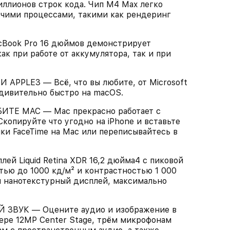
ллионов строк кода. Чип M4 Max легко
очими процессами, такими как рендеринг
ook Pro 16 дюймов демонстрирует
к при работе от аккумулятора, так и при
PLE3 — Всё, что вы любите, от Microsoft
 удивительно быстро на macOS.
ТЕ MAC — Mac прекрасно работает с
копируйте что угодно на iPhone и вставьте
нки FaceTime на Mac или переписывайтесь в
 Liquid Retina XDR 16,2 дюйма4 с пиковой
тью до 1000 кд/м² и контрастностью 1 000
ен нанотекстурный дисплей, максимально
ВУК — Оцените аудио и изображение в
ере 12MP Center Stage, трём микрофонам