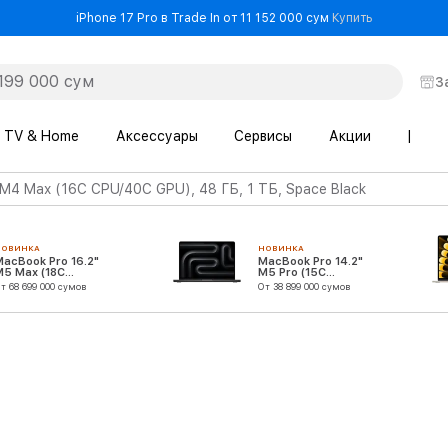
- iPhone 17 
iPhone 17 Pro в Trade In от 11 152 000 сум
Купить
З
TV & Home
Аксессуары
Сервисы
Акции
|
 M4 Max (16C CPU/40C GPU), 48 ГБ, 1 ТБ, Space Black
НОВИНКА
НОВИНКА
MacBook Pro 16.2"
MacBook Pro 14.2"
M5 Max (18C
M5 Pro (15C
CPU/32C GPU)
CPU/16C GPU)
т 68 699 000 сумов
От 38 899 000 сумов