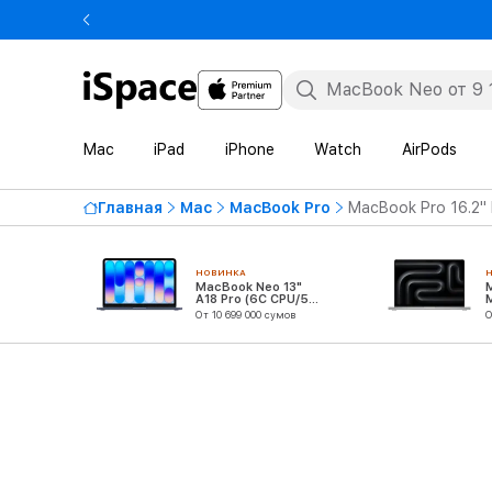
Mac
iPad
iPhone
Watch
AirPods
Главная
Mac
MacBook Pro
MacBook Pro 16.2"
НОВИНКА
MacBook Neo 13"
A18 Pro (6C CPU/5C
GPU)
От 10 699 000 сумов
О