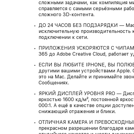
сложными задачами, как компиляция ми
справляется с самыми серьёзными раб
сложного 3D‑контента.
ДО 24 ЧАСОВ БЕЗ ПОДЗАРЯДКИ — MacB
исключительную производительность ка
подключении к сети.
ПРИЛОЖЕНИЯ УСКОРЯЮТСЯ С ЧИПАМИ AP
365 до Adobe Creative Cloud, работает
ЕСЛИ ВЫ ЛЮБИТЕ IPHONE, ВЫ ПОЛЮБИ
другими вашими устройствами Apple. С
это на Mac. Делайте и принимайте зво
Сообщениях.
ЯРКИЙ ДИСПЛЕЙ УРОВНЯ PRO — Дисплей
яркостью 1600 кд/м², постоянной яркос
000:1. А ещё в качестве опции доступ
снижающий отражения и блики.
ОТЛИЧНАЯ КАМЕРА И ПРЕВОСХОДНЫЙ З
прекрасном разрешении благодаря кам