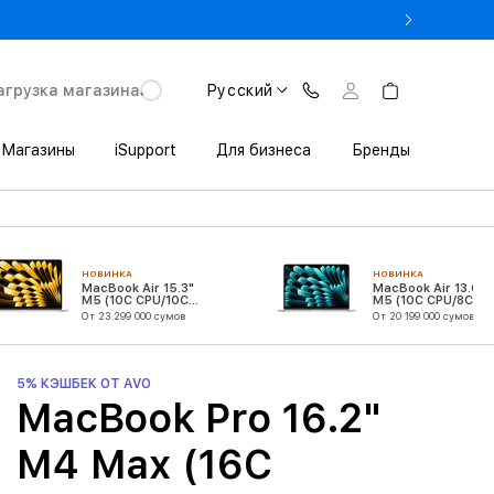
Pro в Trade In от 11 152 000 сум
агрузка магазина
Русский
Магазины
iSupport
Для бизнеса
Бренды
НОВИНКА
НОВИНКА
MacBook Air 15.3"
MacBook Air 13.6"
M5 (10C CPU/10C
M5 (10C CPU/8C
GPU)
GPU)
От 23 299 000 сумов
От 20 199 000 сумов
5% КЭШБЕК ОТ AVO
MacBook Pro 16.2"
M4 Max (16C