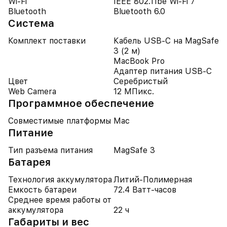
Wi-Fi
IEEE 802.11be Wi-Fi 7
Bluetooth
Bluetooth 6.0
Система
Комплект поставки
Кабель USB-C на MagSafe
3 (2 м)
MacBook Pro
Адаптер питания USB-C
Цвет
Серебристый
Web Camera
12 МПикс.
Программное обеспечение
Совместимые платформы
Mac
Питание
Тип разъема питания
MagSafe 3
Батарея
Технология аккумулятора
Литий-Полимерная
Емкость батареи
72.4 Ватт-часов
Среднее время работы от
аккумулятора
22 ч
Габариты и вес