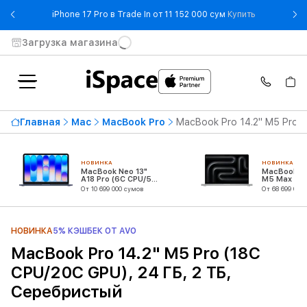
- iPhone 17 
iPhone 17 Pro в Trade In от 11 152 000 сум
Купить
Загрузка магазина
Главная
Mac
MacBook Pro
MacBook Pro 14.2" M5 Pro 
НОВИНКА
НОВИНКА
MacBook Neo 13"
MacBook Pr
A18 Pro (6C CPU/5C
M5 Max (18
GPU)
CPU/32C G
От 10 699 000 сумов
От 68 699 000
НОВИНКА
5% КЭШБЕК ОТ AVO
MacBook Pro 14.2" M5 Pro (18C
CPU/20C GPU), 24 ГБ, 2 ТБ,
Серебристый