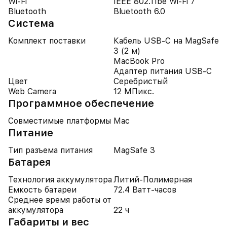
Wi-Fi
IEEE 802.11be Wi-Fi 7
Bluetooth
Bluetooth 6.0
Система
Комплект поставки
Кабель USB-C на MagSafe
3 (2 м)
MacBook Pro
Адаптер питания USB-C
Цвет
Серебристый
Web Camera
12 МПикс.
Программное обеспечение
Совместимые платформы
Mac
Питание
Тип разъема питания
MagSafe 3
Батарея
Технология аккумулятора
Литий-Полимерная
Емкость батареи
72.4 Ватт-часов
Среднее время работы от
аккумулятора
22 ч
Габариты и вес