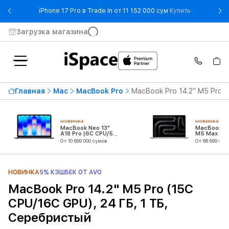
- iPhone 17 
iPhone 17 Pro в Trade In от 11 152 000 сум
Купить
Загрузка магазина
Главная
Mac
MacBook Pro
MacBook Pro 14.2" M5 Pro 
НОВИНКА
НОВИНКА
MacBook Neo 13"
MacBook Pr
A18 Pro (6C CPU/5C
M5 Max (18
GPU)
CPU/32C G
От 10 699 000 сумов
От 68 699 000
НОВИНКА
5% КЭШБЕК ОТ AVO
MacBook Pro 14.2" M5 Pro (15C
CPU/16C GPU), 24 ГБ, 1 ТБ,
Серебристый