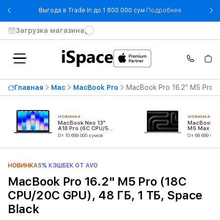
- Выгода в T
Выгода в Trade In до 1 800 000 сум
Подробнее
Загрузка магазина
Главная
Mac
MacBook Pro
MacBook Pro 16.2" M5 Pro (
НОВИНКА
НОВИНКА
MacBook Neo 13"
MacBook Pr
A18 Pro (6C CPU/5C
M5 Max (18
GPU)
CPU/32C G
От 10 699 000 сумов
От 68 699 000
НОВИНКА
5% КЭШБЕК ОТ AVO
MacBook Pro 16.2" M5 Pro (18C
CPU/20C GPU), 48 ГБ, 1 ТБ, Space
Black