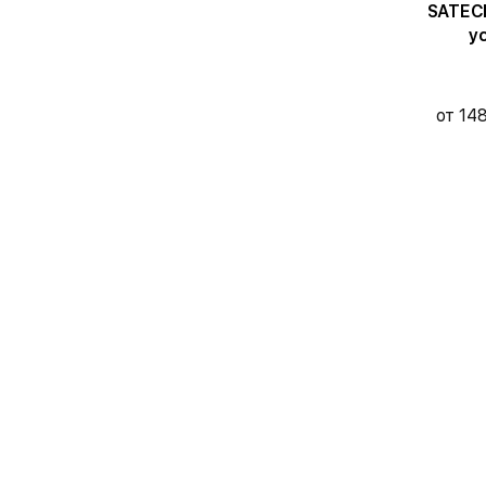
SATEC
у
от 14