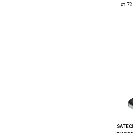
от 72
SATEC
устройс