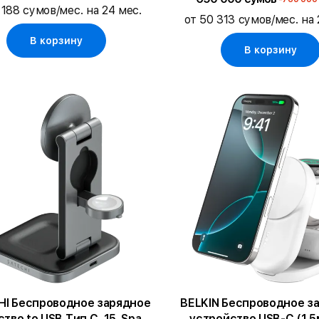
 188 сумов/мес. на 24 мес.
от 50 313 сумов/мес. на 
В корзину
В корзину
HI Беспроводное зарядное
BELKIN Беспроводное з
тво to USB Тип C, 15, Space
устройство USB-C (1.5м