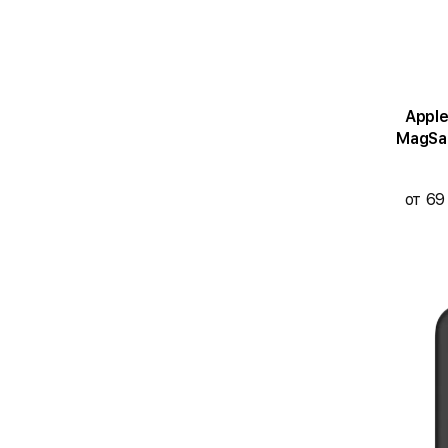
Appl
MagSaf
от 69