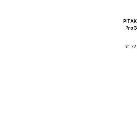
PITAK
ProG
Gala
от 72