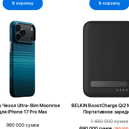
В корзину
В корзину
ехол Ultra-Slim Moonrise
BELKIN BoostCharge Qi2 
для iPhone 17 Pro Max
Портативное заряд
устройство, Чёрн
1 450 000 сумов
990 000 сумов
690 000 сумов
-760 000