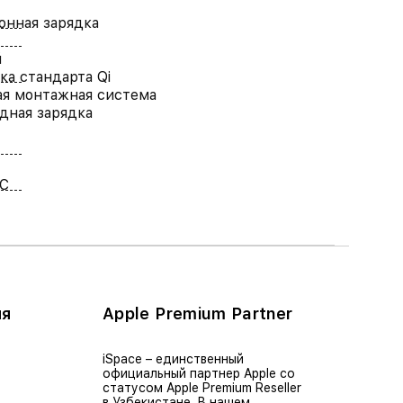
нная зарядка
й
а стандарта Qi
я монтажная система
дная зарядка
 C
ия
Apple Premium Partner
iSpace – единственный
официальный партнер Apple со
статусом Apple Premium Reseller
в Узбекистане. В нашем