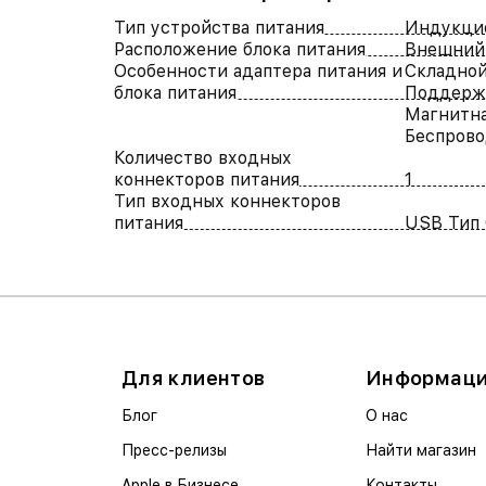
Тип устройства питания
Индукцио
Расположение блока питания
Внешний
Особенности адаптера питания и
Складно
блока питания
Поддержк
Магнитна
Беспрово
Количество входных
коннекторов питания
1
Тип входных коннекторов
питания
USB Тип
Для клиентов
Информац
Блог
О нас
Пресс-релизы
Найти магазин
Apple в Бизнесе
Контакты