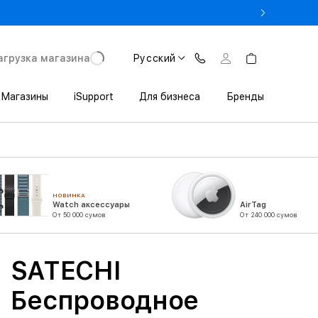
rade In до 1 800 000 сум
агрузка магазина
Русский
Магазины
iSupport
Для бизнеса
Бренды
НОВИНКА
Watch аксессуары
AirTag
От 50 000 сумов
От 240 000 сумов
SATECHI
Беспроводное