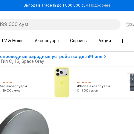
- Выгода в T
Выгода в Trade In до 1 800 000 сум
Подробнее
З
TV & Home
Аксессуары
Сервисы
Акции
|
спроводные зарядные устройства для iPhone
ип C, 15, Space Gray
НОВИНКА
НОВИНКА
iPad аксессуары
iPhone аксессуары
т 39 000 сумов
От 1 000 сумов