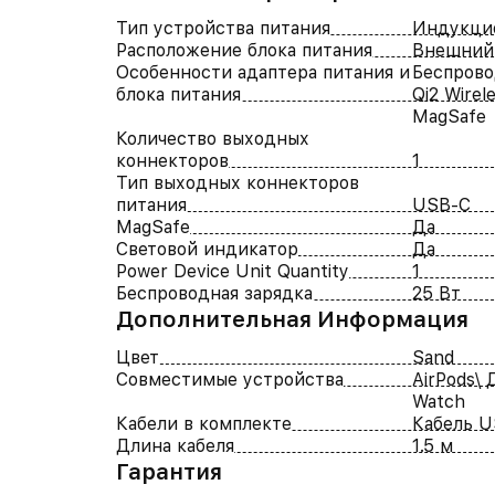
Тип устройства питания
Индукцио
Расположение блока питания
Внешний
Особенности адаптера питания и
Беспрово
блока питания
Qi2 Wirel
MagSafe
Количество выходных
коннекторов
1
Тип выходных коннекторов
питания
USB-C
MagSafe
Да
Световой индикатор
Да
Power Device Unit Quantity
1
Беспроводная зарядка
25 Вт
Дополнительная Информация
Цвет
Sand
Совместимые устройства
AirPods\ 
Watch
Кабели в комплекте
Кабель U
Длина кабеля
1.5 м
Гарантия