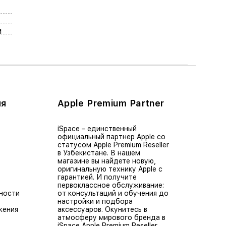
м
ия
Apple Premium Partner
iSpace – единственный
официальный партнер Apple со
статусом Apple Premium Reseller
в Узбекистане. В нашем
магазине вы найдете новую,
оригинальную технику Apple с
гарантией. И получите
первоклассное обслуживание:
ности
от консультаций и обучения до
настройки и подбора
жения
аксессуаров. Окунитесь в
атмосферу мирового бренда в
iSpace Apple Premium Reseller.