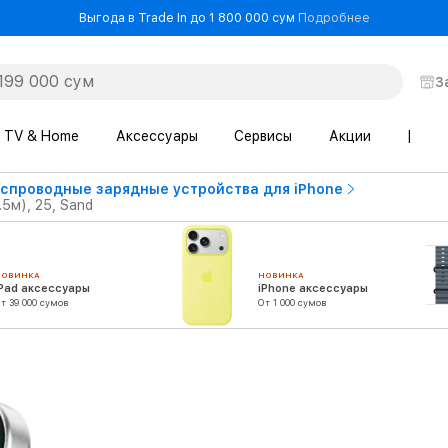
- Выгода в T
Выгода в Trade In до 1 800 000 сум
Подробнее
З
TV & Home
Аксессуары
Сервисы
Акции
|
спроводные зарядные устройства для iPhone
5м), 25, Sand
НОВИНКА
НОВИНКА
iPad аксессуары
iPhone аксессуары
т 39 000 сумов
От 1 000 сумов