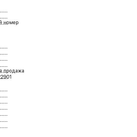
й номер
я продажа
22901