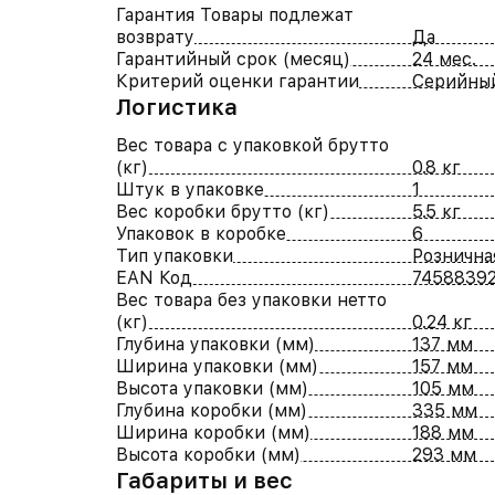
Гарантия Товары подлежат
возврату
Да
Гарантийный срок (месяц)
24 мес.
Критерий оценки гарантии
Серийны
Логистика
Вес товара с упаковкой брутто
(кг)
0.8 кг
Штук в упаковке
1
Вес коробки брутто (кг)
5.5 кг
Упаковок в коробке
6
Тип упаковки
Рознична
EAN Код
7458839
Вес товара без упаковки нетто
(кг)
0.24 кг
Глубина упаковки (мм)
137 мм
Ширина упаковки (мм)
157 мм
Высота упаковки (мм)
105 мм
Глубина коробки (мм)
335 мм
Ширина коробки (мм)
188 мм
Высота коробки (мм)
293 мм
Габариты и вес