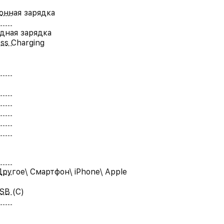
нная зарядка
дная зарядка
ess Charging
Другое\ Смартфон\ iPhone\ Apple
SB (C)