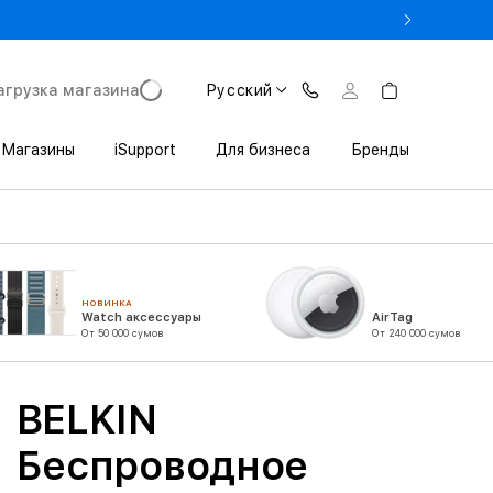
rade In до 1 800 000 сум
агрузка магазина
Русский
Магазины
iSupport
Для бизнеса
Бренды
НОВИНКА
Watch аксессуары
AirTag
От 50 000 сумов
От 240 000 сумов
BELKIN
Беспроводное