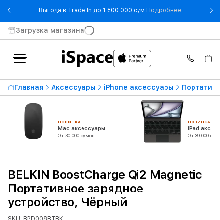
- Выгода в T
Выгода в Trade In до 1 800 000 сум
Подробнее
Загрузка магазина
Главная
Аксессуары
iPhone аксессуары
Портативн
НОВИНКА
НОВИНКА
Mac аксессуары
iPad аксес
От 30 000 сумов
От 39 000 сум
BELKIN BoostCharge Qi2 Magnetic
Портативное зарядное
устройство, Чёрный
SKU: BPD008BTBK