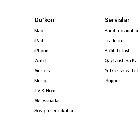
Do‘kon
Servislar
Mac
Barcha xizmatlar
iPad
Trade-in
iPhone
Bo'lib to'lash
Watch
Qaytarish va Kaf
AirPods
Yetkazish va to'l
Musiqa
iSupport
TV & Home
Aksessuarlar
Sovg‘a sertifikatlari