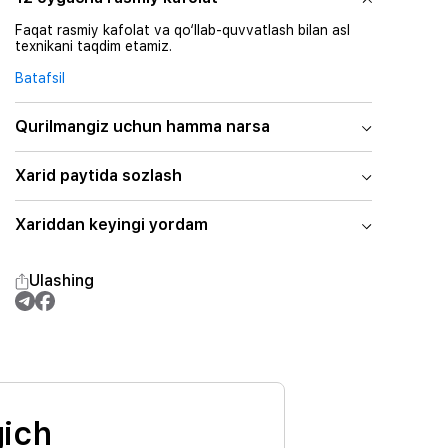
Faqat rasmiy kafolat va qo‘llab-quvvatlash bilan asl
texnikani taqdim etamiz.
Batafsil
Qurilmangiz uchun hamma narsa
Xarid paytida sozlash
Xariddan keyingi yordam
Ulashing
gich