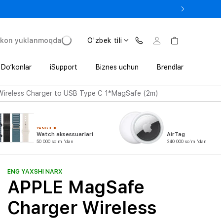
 In’da 1 800 000 so‘mgacha qo‘shimcha foyda
'kon yuklanmoqda
O'zbek tili
Do‘konlar
iSupport
Biznes uchun
Brendlar
ireless Charger to USB Type C 1*MagSafe (2m)
YANGILIK
Watch aksessuarlari
AirTag
50 000 so'm 'dan
240 000 so'm 'dan
ENG YAXSHI NARX
APPLE MagSafe
Charger Wireless