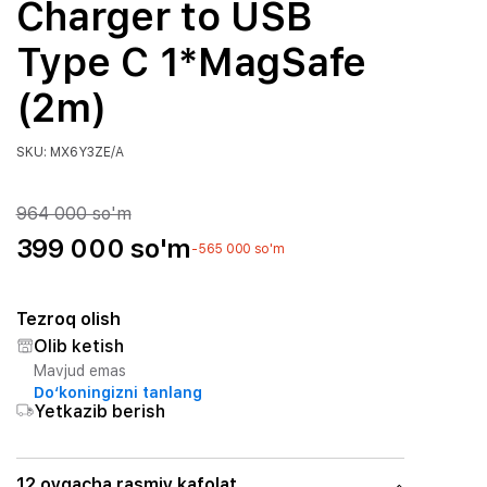
Charger to USB
Type C 1*MagSafe
(2m)
SKU: MX6Y3ZE/A
964 000 so'm
399 000 so'm
-565 000 so'm
Tezroq olish
Olib ketish
Mavjud emas
Do‘koningizni tanlang
Yetkazib berish
12 oygacha rasmiy kafolat