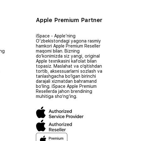
Apple Premium Partner
iSpace - Apple’ning
O‘zbekistondagi yagona rasmiy
hamkori Apple Premium Reseller
ing
maqomi bilan. Bizning
do‘konimizda siz yangi, original
Apple texnikasini kafolat bilan
topasiz. Maslahat va o‘qitishdan
i
tortib, aksessuarlarni sozlash va
tanlashgacha bo‘lgan birinchi
darajali xizmatdan bahramand
bo‘ling. iSpace Apple Premium
Resellerda jahon brendining
muhitiga sho‘ng‘ing.