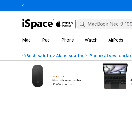
Mac
iPad
iPhone
Watch
AirPods
Bosh sahifa
Aksessuarlar
iPhone aksessuarlar
YANGILIK
Y
Mac aksessuarlari
i
30 000 so'm 'dan
3