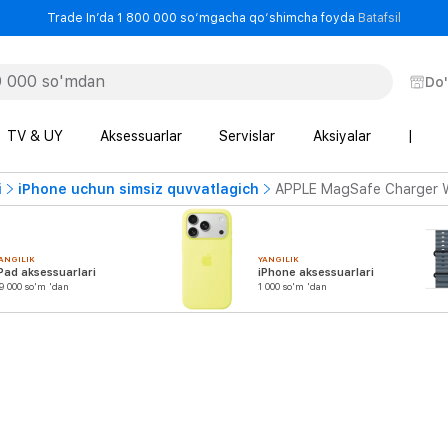
- Trade
Trade In’da 1 800 000 so‘mgacha qo‘shimcha foyda
Batafsil
Do
TV & UY
Aksessuarlar
Servislar
Aksiyalar
|
i
iPhone uchun simsiz quvvatlagich
APPLE MagSafe Charger W
ANGILIK
YANGILIK
Pad aksessuarlari
iPhone aksessuarlari
9 000 so'm 'dan
1 000 so'm 'dan