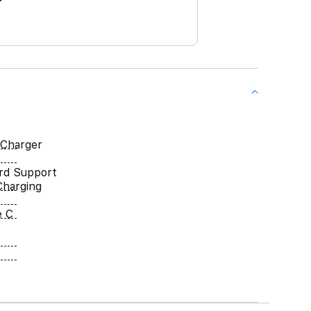
 Charger
rd Support
Charging
e C