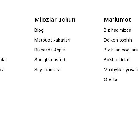
Mijozlar uchun
Ma’lumot
Blog
Biz haqimizda
Matbuot xabarlari
Do'kon topish
Biznesda Apple
Biz bilan bog'lan
olat
Sodiqlik dasturi
Bo‘sh o‘rinlar
ov
Sayt xaritasi
Maxfiylik siyosat
Oferta