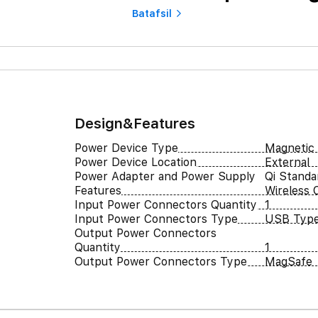
Batafsil
Design&Features
Power Device Type
Magnetic
Power Device Location
External
Power Adapter and Power Supply
Qi Standa
Features
Wireless 
Input Power Connectors Quantity
1
Input Power Connectors Type
USB Typ
Output Power Connectors
Quantity
1
Output Power Connectors Type
MagSafe