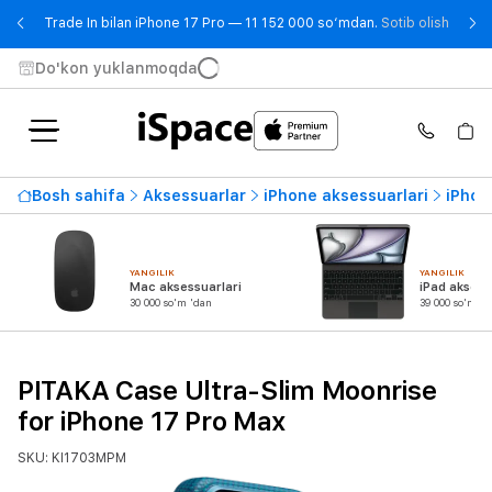
- Trad
Trade In bilan iPhone 17 Pro — 11 152 000 so‘mdan.
Sotib olish
Do'kon yuklanmoqda
Bosh sahifa
Aksessuarlar
iPhone aksessuarlari
iPhone
YANGILIK
YANGILIK
Mac aksessuarlari
iPad aksess
30 000 so'm 'dan
39 000 so'm 'd
PITAKA Case Ultra-Slim Moonrise
for iPhone 17 Pro Max
SKU: KI1703MPM