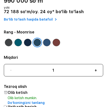
990 000 so'm
yoki
72 188 so'm/oy. 24 oy* bo'lib to'lash
Bo‘lib to‘lash haqida batafsil
Rang
- Moonrise
Miqdori
-
+
Tezroq olish
Olib ketish
Olib ketish mumkin.
Do‘koningizni tanlang
Yetkazib berish