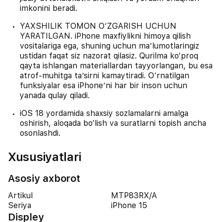
imkonini beradi.
YAXSHILIK TOMON O‘ZGARISH UCHUN
YARATILGAN. iPhone maxfiylikni himoya qilish
vositalariga ega, shuning uchun maʼlumotlaringiz
ustidan faqat siz nazorat qilasiz. Qurilma ko‘proq
qayta ishlangan materiallardan tayyorlangan, bu esa
atrof-muhitga taʼsirni kamaytiradi. O‘rnatilgan
funksiyalar esa iPhone’ni har bir inson uchun
yanada qulay qiladi.
iOS 18 yordamida shaxsiy sozlamalarni amalga
oshirish, aloqada bo‘lish va suratlarni topish ancha
osonlashdi.
Xususiyatlari
Asosiy axborot
Artikul
MTP83RX/A
Seriya
iPhone 15
Displey