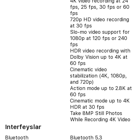
4K video recording at 24
fps, 25 fps, 30 fps or 60
fps
720p HD video recording
at 30 fps
Slo‑mo video support for
1080p at 120 fps or 240
fps
HDR video recording with
Dolby Vision up to 4K at
60 fps
Cinematic video
stabilization (4K, 1080p,
and 720p)
Action mode up to 2.8K at
60 fps
Cinematic mode up to 4K
HDR at 30 fps
Take 8MP Still Photos
While Recording 4K Video
Interfeyslar
Bluetooth
Bluetooth 5.3