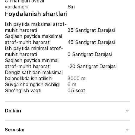
O'rnatilgan ovozli
yordamchi
Siri
Foydalanish shartlari
Ish paytida maksimal atrof-
muhit harorati
35 Santigrat Darajasi
Saqlash paytida maksimal
atrof-muhit harorati
45 Santigrat Darajasi
Ish paytida minimal atrof-
muhit harorati
0 Santigrat Darajasi
Saqlash paytida minimal
atrof-muhit harorati
-20 Santigrat Darajasi
Dengiz sathidan maksimal
balandlikda ishlatilishi
3000 m
Suvga sho'ng'ish zichligi
6 m
Sho'ng'ish vaqti
0.5 soat
Do‘kon
Servislar