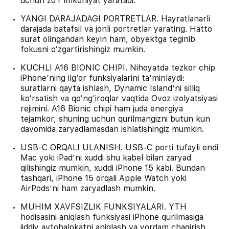
uchun zo‘r imkoniyat yaratadi.
YANGI DARAJADAGI PORTRETLAR. Hayratlanarli
darajada batafsil va jonli portretlar yarating. Hatto
surat olingandan keyin ham, obyektga teginib
fokusni o‘zgartirishingiz mumkin.
KUCHLI A16 BIONIC CHIPI. Nihoyatda tezkor chip
iPhone’ning ilg‘or funksiyalarini taʼminlaydi:
suratlarni qayta ishlash, Dynamic Island’ni silliq
ko‘rsatish va qo‘ng‘iroqlar vaqtida Ovoz izolyatsiyasi
rejimini. A16 Bionic chipi ham juda energiya
tejamkor, shuning uchun qurilmangizni butun kun
davomida zaryadlamasdan ishlatishingiz mumkin.
USB‑C ORQALI ULANISH. USB‑C porti tufayli endi
Mac yoki iPad’ni xuddi shu kabel bilan zaryad
qilishingiz mumkin, xuddi iPhone 15 kabi. Bundan
tashqari, iPhone 15 orqali Apple Watch yoki
AirPods’ni ham zaryadlash mumkin.
MUHIM XAVFSIZLIK FUNKSIYALARI. YTH
hodisasini aniqlash funksiyasi iPhone qurilmasiga
jiddiy avtohalokatni aniqlash va yordam chaqirish