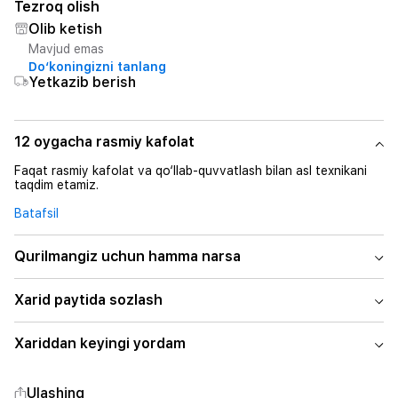
Tezroq olish
Olib ketish
Mavjud emas
Do‘koningizni tanlang
Yetkazib berish
12 oygacha rasmiy kafolat
Faqat rasmiy kafolat va qo‘llab-quvvatlash bilan asl texnikani
taqdim etamiz.
Batafsil
Qurilmangiz uchun hamma narsa
Xarid paytida sozlash
Xariddan keyingi yordam
Ulashing