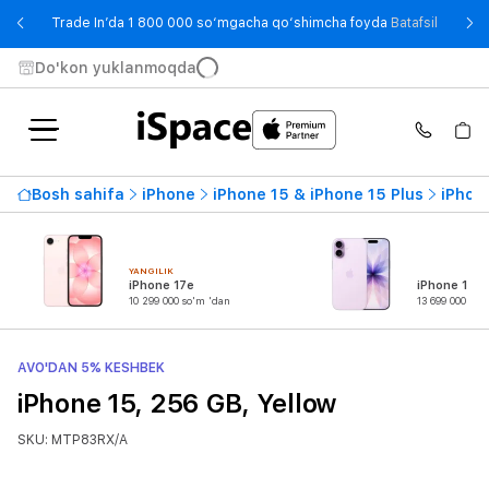
- Trade
Trade In’da 1 800 000 so‘mgacha qo‘shimcha foyda
Batafsil
Do'kon yuklanmoqda
Bosh sahifa
iPhone
iPhone 15 & iPhone 15 Plus
iPhon
YANGILIK
iPhone 17e
iPhone 17
10 299 000 so'm 'dan
13 699 000 so'
AVO'DAN 5% KESHBEK
iPhone 15, 256 GB, Yellow
SKU: MTP83RX/A