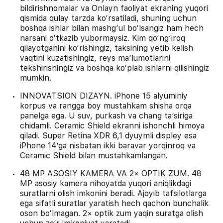
bildirishnomalar va Onlayn faoliyat ekraning yuqori
qismida qulay tarzda ko‘rsatiladi, shuning uchun
boshqa ishlar bilan mashg‘ul bo‘lsangiz ham hech
narsani o‘tkazib yubormaysiz. Kim qo‘ng‘iroq
qilayotganini ko‘rishingiz, taksining yetib kelish
vaqtini kuzatishingiz, reys maʼlumotlarini
tekshirishingiz va boshqa ko‘plab ishlarni qilishingiz
mumkin.
INNOVATSION DIZAYN. iPhone 15 alyuminiy
korpus va rangga boy mustahkam shisha orqa
panelga ega. U suv, purkash va chang taʼsiriga
chidamli. Ceramic Shield ekranni ishonchli himoya
qiladi. Super Retina XDR 6,1 dyuymli displey esa
iPhone 14’ga nisbatan ikki baravar yorqinroq va
Ceramic Shield bilan mustahkamlangan.
48 MP ASOSIY KAMERA VA 2× OPTIK ZUM. 48
MP asosiy kamera nihoyatda yuqori aniqlikdagi
suratlarni olish imkonini beradi. Ajoyib tafsilotlarga
ega sifatli suratlar yaratish hech qachon bunchalik
oson bo‘lmagan. 2× optik zum yaqin suratga olish