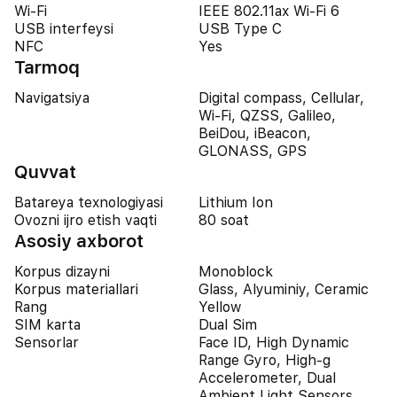
Wi-Fi
IEEE 802.11ax Wi-Fi 6
USB interfeysi
USB Type C
NFC
Yes
Tarmoq
Navigatsiya
Digital compass, Cellular,
Wi-Fi, QZSS, Galileo,
BeiDou, iBeacon,
GLONASS, GPS
Quvvat
Batareya texnologiyasi
Lithium Ion
Ovozni ijro etish vaqti
80 soat
Asosiy axborot
Korpus dizayni
Monoblock
Korpus materiallari
Glass, Alyuminiy, Ceramic
Rang
Yellow
SIM karta
Dual Sim
Sensorlar
Face ID, High Dynamic
Range Gyro, High-g
Accelerometer, Dual
Ambient Light Sensors,