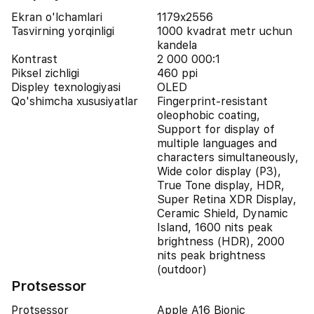
Ekran o'lchamlari
1179x2556
Tasvirning yorqinligi
1000 kvadrat metr uchun
kandela
Kontrast
2 000 000:1
Piksel zichligi
460 ppi
Displey texnologiyasi
OLED
Qo'shimcha xususiyatlar
Fingerprint-resistant
oleophobic coating,
Support for display of
multiple languages and
characters simultaneously,
Wide color display (P3),
True Tone display, HDR,
Super Retina XDR Display,
Ceramic Shield, Dynamic
Island, 1600 nits peak
brightness (HDR), 2000
nits peak brightness
(outdoor)
Protsessor
Protsessor
Apple A16 Bionic