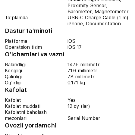
Proximity Sensor,
Barometer, Magnetometer
To'plamda
USB-C Charge Cable (1 m),
iPhone, Documentation
Dastur ta’minoti
Platforma
iOS
Operatsion tizim
iOS 17
O‘lchamlari va vazni
Balandligi
147.6 millimetr
Kengligi
71.6 millimetr
Qalinligi
7.8 millimetr
Og'irligi
0.171 kg
Kafolat
Kafolat
Yes
Kafolat muddati
12 oy (lar)
Kafolatni baholash
mezonlari
Serial Number
Ovozli yordamchi