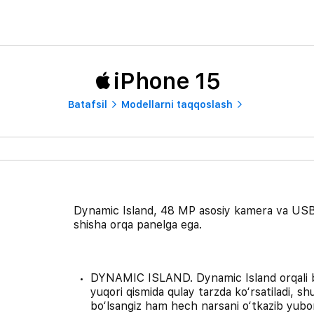
iPhone 15
Batafsil
Modellarni taqqoslash
Dynamic Island, 48 MP asosiy kamera va USB-C
shisha orqa panelga ega.
DYNAMIC ISLAND. Dynamic Island orqali bi
yuqori qismida qulay tarzda ko‘rsatiladi, s
bo‘lsangiz ham hech narsani o‘tkazib yuborm