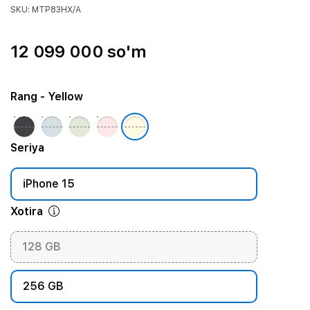
SKU: MTP83HX/A
12 099 000 so'm
Rang
- Yellow
Seriya
iPhone 15
Xotira
128 GB
256 GB