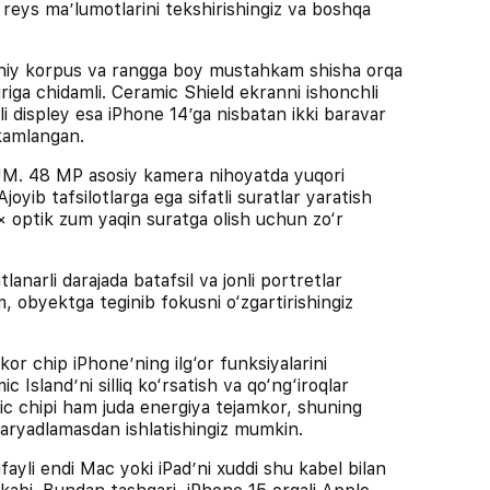
, reys maʼlumotlarini tekshirishingiz va boshqa
y korpus va rangga boy mustahkam shisha orqa
riga chidamli. Ceramic Shield ekranni ishonchli
i displey esa iPhone 14’ga nisbatan ikki baravar
kamlangan.
 48 MP asosiy kamera nihoyatda yuqori
Ajoyib tafsilotlarga ega sifatli suratlar yaratish
 optik zum yaqin suratga olish uchun zo‘r
li darajada batafsil va jonli portretlar
, obyektga teginib fokusni o‘zgartirishingiz
 chip iPhone’ning ilg‘or funksiyalarini
c Island’ni silliq ko‘rsatish va qo‘ng‘iroqlar
onic chipi ham juda energiya tejamkor, shuning
aryadlamasdan ishlatishingiz mumkin.
i endi Mac yoki iPad’ni xuddi shu kabel bilan