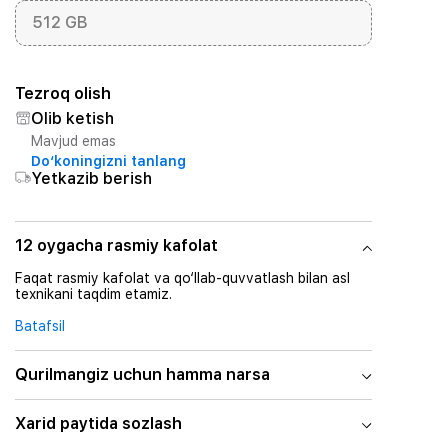
512 GB
Tezroq olish
Olib ketish
Mavjud emas
Do‘koningizni tanlang
Yetkazib berish
12 oygacha rasmiy kafolat
Faqat rasmiy kafolat va qo‘llab-quvvatlash bilan asl
texnikani taqdim etamiz.
Batafsil
Qurilmangiz uchun hamma narsa
Xarid paytida sozlash