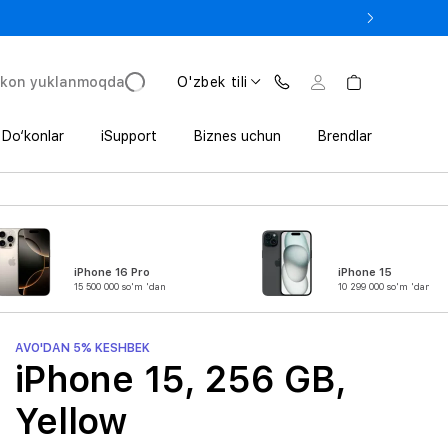
e In bilan iPhone 17 Pro — 11 152 000 so‘mdan.
'kon yuklanmoqda
O'zbek tili
Do‘konlar
iSupport
Biznes uchun
Brendlar
iPhone 16 Pro
iPhone 15
15 500 000 so'm 'dan
10 299 000 so'm 'dan
AVO'DAN 5% KESHBEK
iPhone 15, 256 GB,
Yellow