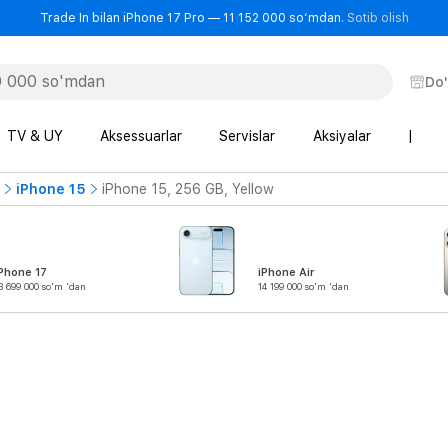
- Trad
Trade In bilan iPhone 17 Pro — 11 152 000 so‘mdan.
Sotib olish
Do
TV & UY
Aksessuarlar
Servislar
Aksiyalar
|
iPhone 15
iPhone 15, 256 GB, Yellow
Phone 17
iPhone Air
3 699 000 so'm 'dan
14 199 000 so'm 'dan