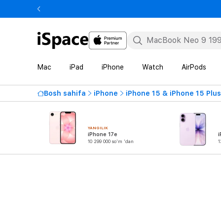
Mac
iPad
iPhone
Watch
AirPods
Bosh sahifa
iPhone
iPhone 15 & iPhone 15 Plus
YANGILIK
iPhone 17e
i
10 299 000 so'm 'dan
1