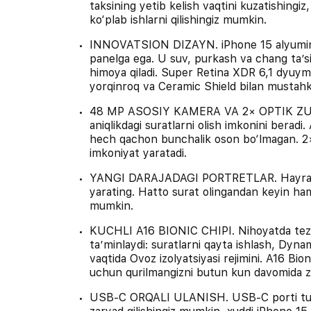
taksining yetib kelish vaqtini kuzatishingiz
ko‘plab ishlarni qilishingiz mumkin.
INNOVATSION DIZAYN. iPhone 15 alyumini
panelga ega. U suv, purkash va chang taʼsi
himoya qiladi. Super Retina XDR 6,1 dyuyml
yorqinroq va Ceramic Shield bilan mustah
48 MP ASOSIY KAMERA VA 2× OPTIK ZUM.
aniqlikdagi suratlarni olish imkonini beradi. 
hech qachon bunchalik oson bo‘lmagan. 2×
imkoniyat yaratadi.
YANGI DARAJADAGI PORTRETLAR. Hayratlanar
yarating. Hatto surat olingandan keyin ham
mumkin.
KUCHLI A16 BIONIC CHIPI. Nihoyatda tezkor
taʼminlaydi: suratlarni qayta ishlash, Dynami
vaqtida Ovoz izolyatsiyasi rejimini. A16 Bi
uchun qurilmangizni butun kun davomida z
USB‑C ORQALI ULANISH. USB‑C porti tufayl