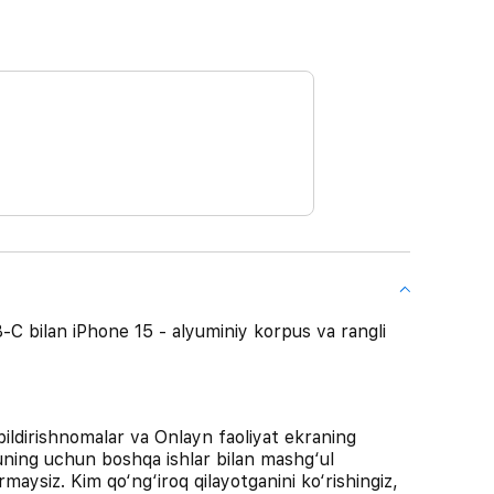
 bilan iPhone 15 - alyuminiy korpus va rangli
ldirishnomalar va Onlayn faoliyat ekraning
huning uchun boshqa ishlar bilan mashg‘ul
aysiz. Kim qo‘ng‘iroq qilayotganini ko‘rishingiz,