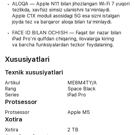
ALOQA — Apple N11 bilan jihozlangan Wi-Fi 7 yuqori
tezlikda, xavfsiz simsiz ulanishni taʼminlaydi.
Apple C1X moduli asosidagi 5G esa sizni istalgan
joyda tez va barqaror aloqa bilan taʼminlaydi.
FACE ID BILAN OCHISH — Faqat bir nazar bilan
iPad Pro’ni qulfdan chiqaring, ilovalarga kiring
va barcha funksiyalardan tezkor foydalaning.
Xususiyatlari
Texnik xususiyatlari
Artikul
ME8M4TY/A
Rang
Space Black
Series
iPad Pro
Protsessor
Protsessor
Apple M5
Xotira
Xotira
2 TB