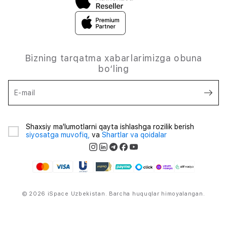
Bizning tarqatma xabarlarimizga obuna
bo‘ling
E-mail
Shaxsiy ma'lumotlarni qayta ishlashga rozilik berish
siyosatga muvofiq,
va
Shartlar va qoidalar
© 2026 iSpace Uzbekistan. Barcha huquqlar himoyalangan.