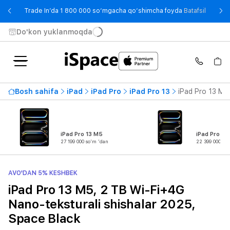
- Trade
Trade In’da 1 800 000 so‘mgacha qo‘shimcha foyda
Batafsil
Do'kon yuklanmoqda
Bosh sahifa
iPad
iPad Pro
iPad Pro 13
iPad Pro 13 M5
iPad Pro 13 M5
iPad Pro 11
27 199 000 so'm 'dan
22 399 000 so
AVO'DAN 5% KESHBEK
iPad Pro 13 M5, 2 TB Wi-Fi+4G
Nano-teksturali shishalar 2025,
Space Black