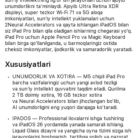
sunʼiy intellektning ilgʻor ish jarayonlari uchun ajoyib
unumdorlikni taʼminlaydi. Ajoyib Ultra Retina XDR
displeyi, super tezkor Wi-Fi 71 va 5G aloqa
imkoniyatlari, sunʼiy intellekt yuklamalari uchun
2Neural Accelerators va qayta ishlangan iPadOS bilan
siz iPad Pro bilan qila oladigan ishlarning chegarasi yoʻq.
iPad Pro uchun Apple Pencil Pro va Magic Keyboard
bilan birga qoʻllanilganda, u barmoqlaringiz ostida
cheksiz imkoniyatlar, ijodkorlik va samaradorlik yaratadi.
Xususiyatlari
UNUMDORLIK VA XOTIRA — M5 chipli iPad Pro
barcha vazifalaringiz uchun yangi avlod tezligi
va sunʼiy intellekt quvvatini taqdim etadi. Qurilma
2 TB doimiy xotira, 16 GB tezkor xotira
va Neural Accelerators bilan jihozlangan bo‘lib,
AI unumdorligini eng yuqori darajaga ko‘taradi.
IPADOS — Professional ilovalarni ishga tushiring
va iPadOS 26 yordamida yanada samarali ishlang.
Liquid Glass dizayni va yangicha oyna tizimi sizga ish
jarayonlarini boshqarish, tartibga solish va nazorat