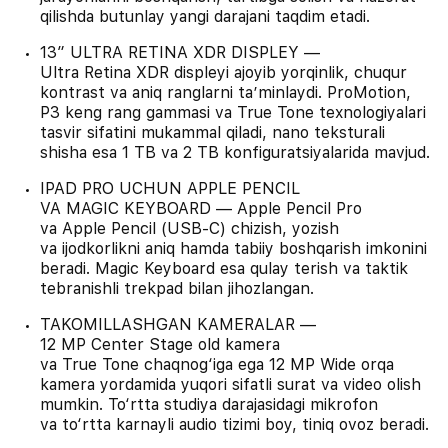
qilishda butunlay yangi darajani taqdim etadi.
13″ ULTRA RETINA XDR DISPLEY —
Ultra Retina XDR displeyi ajoyib yorqinlik, chuqur
kontrast va aniq ranglarni taʼminlaydi. ProMotion,
P3 keng rang gammasi va True Tone texnologiyalari
tasvir sifatini mukammal qiladi, nano teksturali
shisha esa 1 TB va 2 TB konfiguratsiyalarida mavjud.
IPAD PRO UCHUN APPLE PENCIL
VA MAGIC KEYBOARD — Apple Pencil Pro
va Apple Pencil (USB-C) chizish, yozish
va ijodkorlikni aniq hamda tabiiy boshqarish imkonini
beradi. Magic Keyboard esa qulay terish va taktik
tebranishli trekpad bilan jihozlangan.
TAKOMILLASHGAN KAMERALAR —
12 MP Center Stage old kamera
va True Tone chaqnog‘iga ega 12 MP Wide orqa
kamera yordamida yuqori sifatli surat va video olish
mumkin. To‘rtta studiya darajasidagi mikrofon
va to‘rtta karnayli audio tizimi boy, tiniq ovoz beradi.