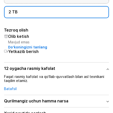
2 TB
Tezroq olish
Olib ketish
Mavjud emas
Do‘koningizni tanlang
Yetkazib berish
12 oygacha rasmiy kafolat
Faqat rasmiy kafolat va qo‘llab-quvvatlash bilan asl texnikani
taqdim etamiz.
Batafsil
Qurilmangiz uchun hamma narsa