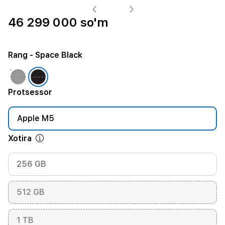
46 299 000 so'm
Rang
- Space Black
Protsessor
Apple M5
Xotira
256 GB
512 GB
1 TB