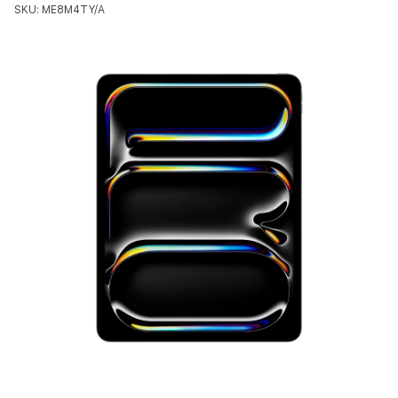
SKU: ME8M4TY/A