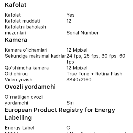
Kafolat
Kafolat
Yes
Kafolat muddati
12
Kafolatni baholash
mezonlari
Serial Number
Kamera
Kamera o'lchamlari
12 Mpixel
Sekundiga maksimal kadrlar
24 fps, 25 fps, 30 fps, 60
fps
Qo'shimcha kamera
12 Mpixel
Old chiroq
True Tone + Retina Flash
Video yozish
3840x2160
Ovozli yordamchi
O'rnatilgan ovozli
yordamchi
Siri
European Product Registry for Energy
Labelling
Energy Label
G