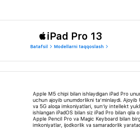
iPad Pro 13
Batafsil
Modellarni taqqoslash
Apple M5 chipi bilan ishlaydigan iPad Pro unumd
uchun ajoyib unumdorlikni taʼminlaydi. Ajoyib 
va 5G aloqa imkoniyatlari, sunʼiy intellekt y
ishlangan iPadOS bilan siz iPad Pro bilan qila 
Apple Pencil Pro va Magic Keyboard bilan birga
imkoniyatlar, ijodkorlik va samaradorlik yaratad