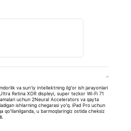
orlik va sunʼiy intellektning ilgʻor ish jarayonlari
Ultra Retina XDR displeyi, super tezkor Wi-Fi 71
uklamalari uchun 2Neural Accelerators va qayta
oladigan ishlarning chegarasi yoʻq. iPad Pro uchun
 qoʻllanilganda, u barmoqlaringiz ostida cheksiz
i.