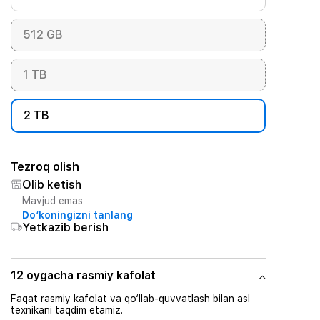
512 GB
1 TB
2 TB
Tezroq olish
Olib ketish
Mavjud emas
Do‘koningizni tanlang
Yetkazib berish
12 oygacha rasmiy kafolat
Faqat rasmiy kafolat va qo‘llab-quvvatlash bilan asl
texnikani taqdim etamiz.