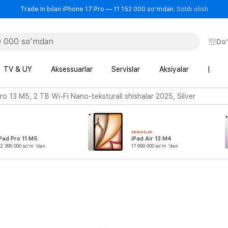
- Trad
Trade In bilan iPhone 17 Pro — 11 152 000 so‘mdan.
Sotib olish
Do
TV & UY
Aksessuarlar
Servislar
Aksiyalar
|
ro 13 M5, 2 TB Wi-Fi Nano-teksturali shishalar 2025, Silver
YANGILIK
Pad Pro 11 M5
iPad Air 13 M4
2 399 000 so'm 'dan
17 699 000 so'm 'dan