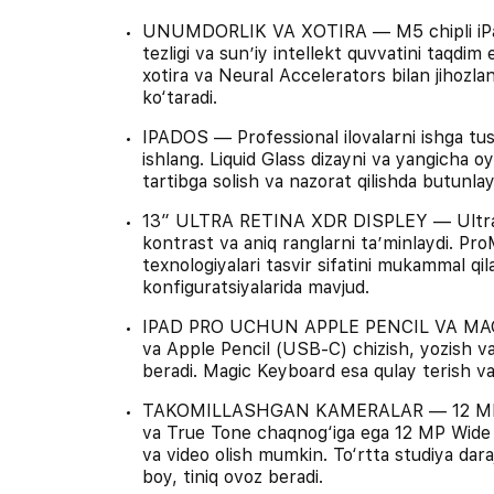
UNUMDORLIK VA XOTIRA — M5 chipli iPad P
tezligi va sunʼiy intellekt quvvatini taqdim
xotira va Neural Accelerators bilan jihozla
ko‘taradi.
IPADOS — Professional ilovalarni ishga tu
ishlang. Liquid Glass dizayni va yangicha oy
tartibga solish va nazorat qilishda butunlay
13″ ULTRA RETINA XDR DISPLEY — Ultra Re
kontrast va aniq ranglarni taʼminlaydi. P
texnologiyalari tasvir sifatini mukammal qi
konfiguratsiyalarida mavjud.
IPAD PRO UCHUN APPLE PENCIL VA MAG
va Apple Pencil (USB-C) chizish, yozish va
beradi. Magic Keyboard esa qulay terish va 
TAKOMILLASHGAN KAMERALAR — 12 MP C
va True Tone chaqnog‘iga ega 12 MP Wide o
va video olish mumkin. To‘rtta studiya daraj
boy, tiniq ovoz beradi.