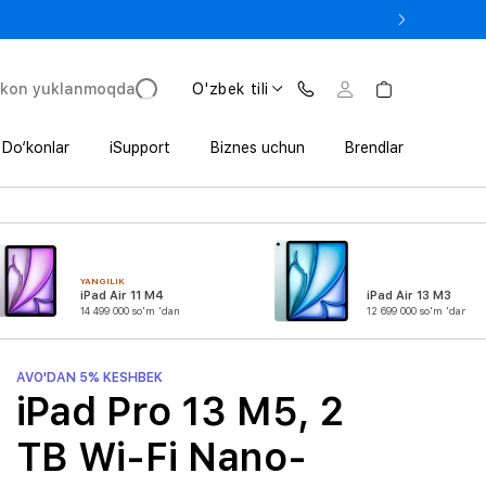
e In bilan iPhone 17 Pro — 11 152 000 so‘mdan.
'kon yuklanmoqda
O'zbek tili
Do‘konlar
iSupport
Biznes uchun
Brendlar
YANGILIK
iPad Air 11 M4
iPad Air 13 M3
14 499 000 so'm 'dan
12 699 000 so'm 'dan
AVO'DAN 5% KESHBEK
iPad Pro 13 M5, 2
TB Wi-Fi Nano-