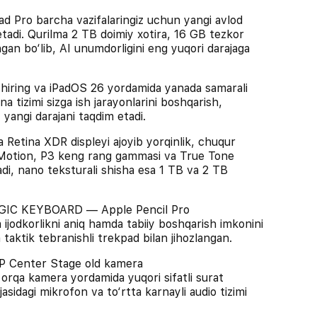
ro barcha vazifalaringiz uchun yangi avlod
 etadi. Qurilma 2 TB doimiy xotira, 16 GB tezkor
ngan bo‘lib, AI unumdorligini eng yuqori darajaga
shiring va iPadOS 26 yordamida yanada samarali
na tizimi sizga ish jarayonlarini boshqarish,
 yangi darajani taqdim etadi.
tina XDR displeyi ajoyib yorqinlik, chuqur
roMotion, P3 keng rang gammasi va True Tone
ladi, nano teksturali shisha esa 1 TB va 2 TB
IC KEYBOARD — Apple Pencil Pro
 ijodkorlikni aniq hamda tabiiy boshqarish imkonini
taktik tebranishli trekpad bilan jihozlangan.
enter Stage old kamera
rqa kamera yordamida yuqori sifatli surat
asidagi mikrofon va to‘rtta karnayli audio tizimi