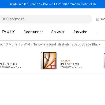
- Trad
Trade In bilan iPhone 17 Pro — 11 152 000 so‘mdan.
Sotib olish
Do
TV & UY
Aksessuarlar
Servislar
Aksiyalar
|
ro 13 M5, 2 TB Wi-Fi Nano-teksturali shishalar 2025, Space Black
YANGILIK
Pad Pro 11 M5
iPad Air 13 M4
2 399 000 so'm 'dan
17 699 000 so'm 'dan