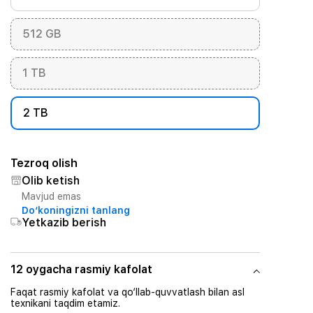
512 GB
1 TB
2 TB
Tezroq olish
Olib ketish
Mavjud emas
Do‘koningizni tanlang
Yetkazib berish
12 oygacha rasmiy kafolat
Faqat rasmiy kafolat va qo‘llab-quvvatlash bilan asl
texnikani taqdim etamiz.