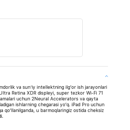
orlik va sunʼiy intellektning ilgʻor ish jarayonlari
Ultra Retina XDR displeyi, super tezkor Wi-Fi 71
uklamalari uchun 2Neural Accelerators va qayta
oladigan ishlarning chegarasi yoʻq. iPad Pro uchun
 qoʻllanilganda, u barmoqlaringiz ostida cheksiz
i.