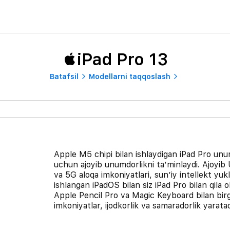
iPad Pro 13
Batafsil
Modellarni taqqoslash
Apple M5 chipi bilan ishlaydigan iPad Pro unumd
uchun ajoyib unumdorlikni taʼminlaydi. Ajoyib 
va 5G aloqa imkoniyatlari, sunʼiy intellekt y
ishlangan iPadOS bilan siz iPad Pro bilan qila 
Apple Pencil Pro va Magic Keyboard bilan birga
imkoniyatlar, ijodkorlik va samaradorlik yaratad