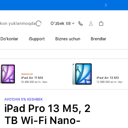
e In bilan iPhone 17 Pro — 11 152 000 so‘mdan.
'kon yuklanmoqda
O'zbek tili
Do‘konlar
iSupport
Biznes uchun
Brendlar
YANGILIK
iPad Air 11 M4
iPad Air 13 M3
14 499 000 so'm 'dan
12 699 000 so'm 'dan
AVO'DAN 5% KESHBEK
iPad Pro 13 M5, 2
TB Wi-Fi Nano-