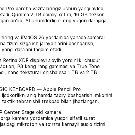
ro barcha vazifalaringiz uchun yangi avlod
 etadi. Qurilma 2 TB doimiy xotira, 16 GB tezkor
ngan bo‘lib, AI unumdorligini eng yuqori darajaga
shiring va iPadOS 26 yordamida yanada samarali
na tizimi sizga ish jarayonlarini boshqarish,
 yangi darajani taqdim etadi.
tina XDR displeyi ajoyib yorqinlik, chuqur
roMotion, P3 keng rang gammasi va True Tone
ladi, nano teksturali shisha esa 1 TB va 2 TB
IC KEYBOARD — Apple Pencil Pro
 ijodkorlikni aniq hamda tabiiy boshqarish imkonini
taktik tebranishli trekpad bilan jihozlangan.
enter Stage old kamera
rqa kamera yordamida yuqori sifatli surat
asidagi mikrofon va to‘rtta karnayli audio tizimi