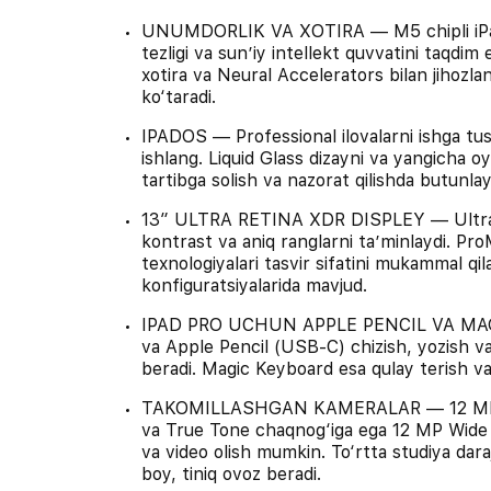
UNUMDORLIK VA XOTIRA — M5 chipli iPad P
tezligi va sunʼiy intellekt quvvatini taqdim
xotira va Neural Accelerators bilan jihozla
ko‘taradi.
IPADOS — Professional ilovalarni ishga tu
ishlang. Liquid Glass dizayni va yangicha oy
tartibga solish va nazorat qilishda butunlay
13″ ULTRA RETINA XDR DISPLEY — Ultra Re
kontrast va aniq ranglarni taʼminlaydi. P
texnologiyalari tasvir sifatini mukammal qi
konfiguratsiyalarida mavjud.
IPAD PRO UCHUN APPLE PENCIL VA MAG
va Apple Pencil (USB-C) chizish, yozish va
beradi. Magic Keyboard esa qulay terish va 
TAKOMILLASHGAN KAMERALAR — 12 MP C
va True Tone chaqnog‘iga ega 12 MP Wide o
va video olish mumkin. To‘rtta studiya daraj
boy, tiniq ovoz beradi.