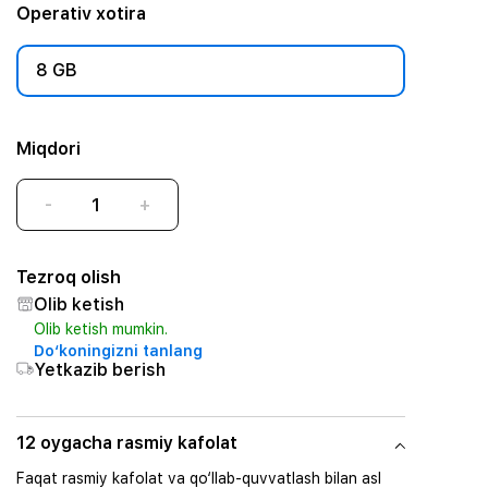
Operativ xotira
8 GB
Miqdori
-
+
Tezroq olish
Olib ketish
Olib ketish mumkin.
Do‘koningizni tanlang
Yetkazib berish
12 oygacha rasmiy kafolat
Faqat rasmiy kafolat va qo‘llab-quvvatlash bilan asl