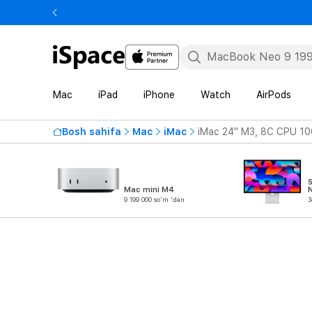
Mac
iPad
iPhone
Watch
AirPods
Bosh sahifa
Mac
iMac
iMac 24" M3, 8C CPU 10
S
Mac mini M4
-
9 199 000 so'm 'dan
3