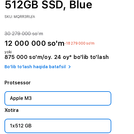
512GB SSD, Blue
SKU: MQRR3RU/A
30 279 000 so'm
12 000 000 so'm
-18 279 000 so'm
yoki
875 000 so'm/oy. 24 oy* bo'lib to'lash
Bo‘lib to‘lash haqida batafsil
Protsessor
Apple M3
Xotira
1x512 GB