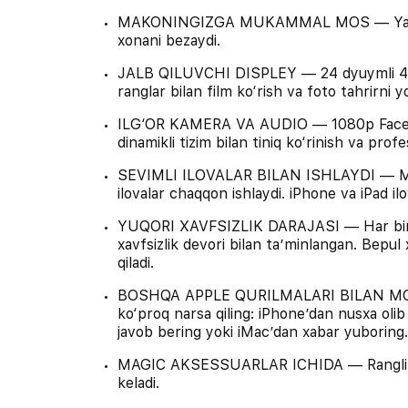
MAKONINGIZGA MUKAMMAL MOS — Yaltiroq 
xonani bezaydi.
JALB QILUVCHI DISPLEY — 24 dyuymli 4.5K 
ranglar bilan film ko‘rish va foto tahrirni yo
ILG‘OR KAMERA VA AUDIO — 1080p FaceTi
dinamikli tizim bilan tiniq ko‘rinish va prof
SEVIMLI ILOVALAR BILAN ISHLAYDI — Mic
ilovalar chaqqon ishlaydi. iPhone va iPad i
YUQORI XAVFSIZLIK DARAJASI — Har bir Ma
xavfsizlik devori bilan ta’minlangan. Bepul 
qiladi.
BOSHQA APPLE QURILMALARI BILAN MOS — 
ko‘proq narsa qiling: iPhone’dan nusxa olib
javob bering yoki iMac’dan xabar yuboring.
MAGIC AKSESSUARLAR ICHIDA — Rangli Ma
keladi.