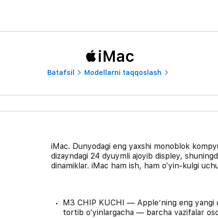
iMac
Batafsil
Modellarni taqqoslash
iMac. Dunyodagi eng yaxshi monoblok kompyu
dizayndagi 24 dyuymli ajoyib displey, shuning
dinamiklar. iMac ham ish, ham o‘yin-kulgi uchu
M3 CHIP KUCHI — Apple’ning eng yangi chi
tortib o‘yinlargacha — barcha vazifalar oson