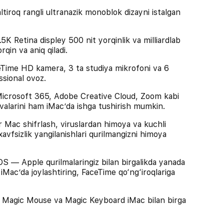
rangli ultranazik monoblok dizayni istalgan
Retina displey 500 nit yorqinlik va milliardlab
rqin va aniq qiladi.
me HD kamera, 3 ta studiya mikrofoni va 6
essional ovoz.
rosoft 365, Adobe Creative Cloud, Zoom kabi
lovalarini ham iMac’da ishga tushirish mumkin.
c shifrlash, viruslardan himoya va kuchli
xavfsizlik yangilanishlari qurilmangizni himoya
Apple qurilmalaringiz bilan birgalikda yanada
 iMac’da joylashtiring, FaceTime qo‘ng‘iroqlariga
gic Mouse va Magic Keyboard iMac bilan birga