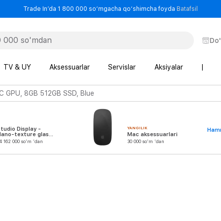
- Trade
Trade In’da 1 800 000 so‘mgacha qo‘shimcha foyda
Batafsil
Do
TV & UY
Aksessuarlar
Servislar
Aksiyalar
|
C GPU, 8GB 512GB SSD, Blue
YANGILIK
tudio Display -
Hamm
Nano-texture glass
Mac aksessuarlari
 Tilt-Adjustable
4 162 000 so'm 'dan
30 000 so'm 'dan
Stand