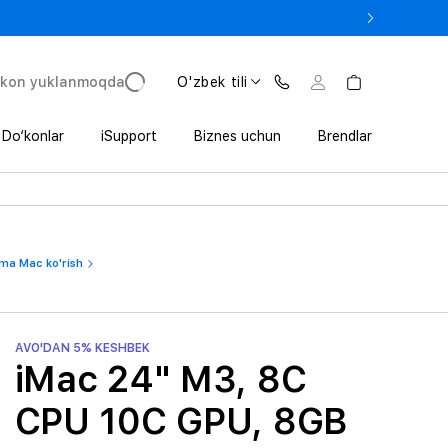
 In’da 1 800 000 so‘mgacha qo‘shimcha foyda
'kon yuklanmoqda
O'zbek tili
Do‘konlar
iSupport
Biznes uchun
Brendlar
a Mac ko'rish
AVO'DAN 5% KESHBEK
iMac 24" M3, 8C
CPU 10C GPU, 8GB