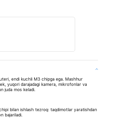
teri, endi kuchli M3 chipga ega. Mashhur
dek, yuqori darajadagi kamera, mikrofonlar va
n juda mos keladi.
pi bilan ishlash tezroq: taqdimotlar yaratishdan
 bajariladi.