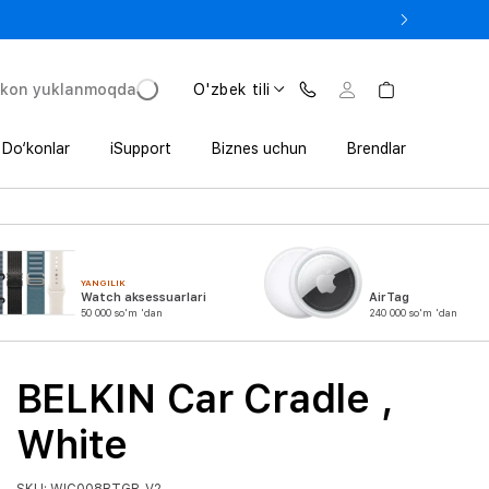
 In’da 1 800 000 so‘mgacha qo‘shimcha foyda
'kon yuklanmoqda
O'zbek tili
Do‘konlar
iSupport
Biznes uchun
Brendlar
YANGILIK
Watch aksessuarlari
AirTag
50 000 so'm 'dan
240 000 so'm 'dan
BELKIN Car Cradle ,
White