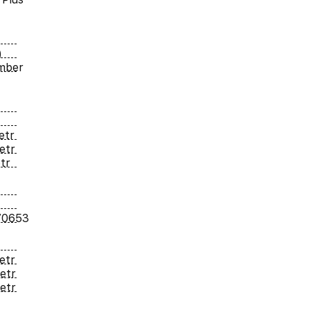
)
umber
etr
etr
tr
70653
etr
metr
metr