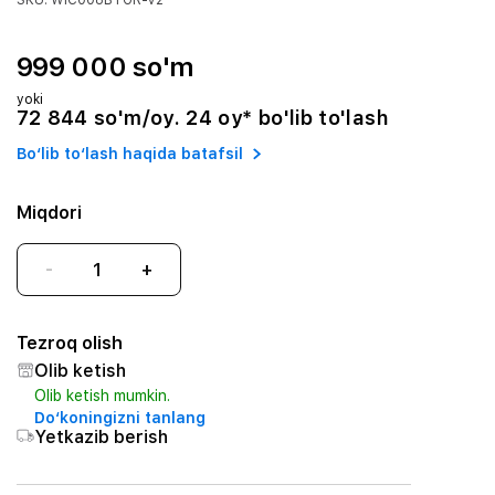
SKU: WIC008BTGR-V2
999 000 so'm
yoki
72 844 so'm/oy. 24 oy* bo'lib to'lash
Bo‘lib to‘lash haqida batafsil
Miqdori
-
+
Tezroq olish
Olib ketish
Olib ketish mumkin.
Do‘koningizni tanlang
Yetkazib berish