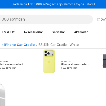
- Trade
Trade In’da 1 800 000 so‘mgacha qo‘shimcha foyda
Batafsil
Do
TV & UY
Aksessuarlar
Servislar
Aksiyalar
|
i
iPhone Car Cradle
BELKIN Car Cradle , White
ANGILIK
YANGILIK
Pad aksessuarlari
iPhone aksessuarlari
9 000 so'm 'dan
1 000 so'm 'dan