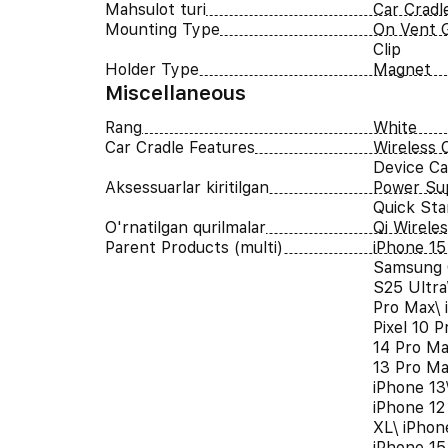
Mahsulot turi
Car Cradl
Mounting Type
On Vent G
Clip
Holder Type
Magnet
Miscellaneous
Rang
White
Car Cradle Features
Wireless 
Device C
Aksessuarlar kiritilgan
Power Su
Quick Sta
O'rnatilgan qurilmalar
Qi Wirele
Parent Products (multi)
iPhone 15
Samsung 
S25 Ultra
Pro Max\ 
Pixel 10 P
14 Pro Ma
13 Pro Ma
iPhone 13
iPhone 12
XL\ iPhon
iPhone 15