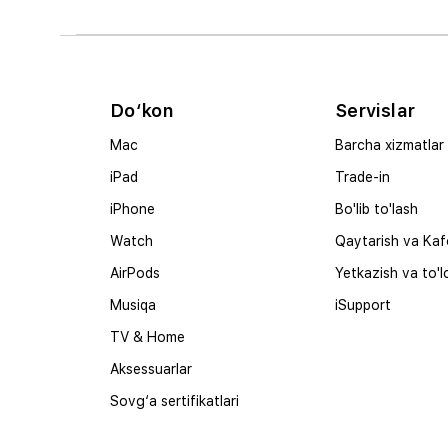
Do‘kon
Servislar
Mac
Barcha xizmatlar
iPad
Trade-in
iPhone
Bo'lib to'lash
Watch
Qaytarish va Kaf
AirPods
Yetkazish va to'l
Musiqa
iSupport
TV & Home
Aksessuarlar
Sovg‘a sertifikatlari