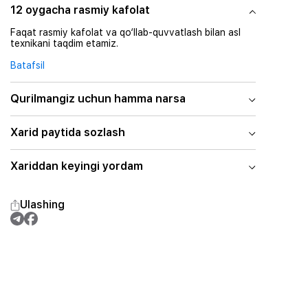
12 oygacha rasmiy kafolat
Faqat rasmiy kafolat va qo‘llab-quvvatlash bilan asl
texnikani taqdim etamiz.
Batafsil
Qurilmangiz uchun hamma narsa
Xarid paytida sozlash
Xariddan keyingi yordam
Ulashing