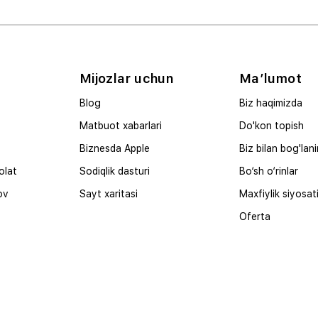
Mijozlar uchun
Ma’lumot
Blog
Biz haqimizda
Matbuot xabarlari
Do'kon topish
Biznesda Apple
Biz bilan bog'lan
olat
Sodiqlik dasturi
Bo‘sh o‘rinlar
ov
Sayt xaritasi
Maxfiylik siyosat
Oferta