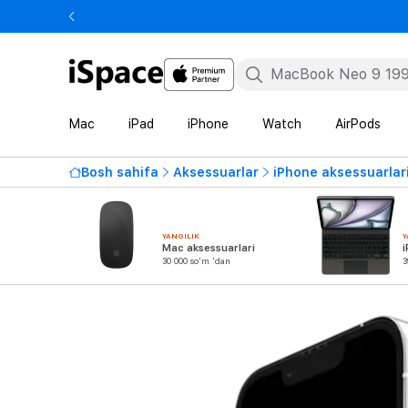
Mac
iPad
iPhone
Watch
AirPods
Bosh sahifa
Aksessuarlar
iPhone aksessuarlar
YANGILIK
Y
Mac aksessuarlari
i
30 000 so'm 'dan
3