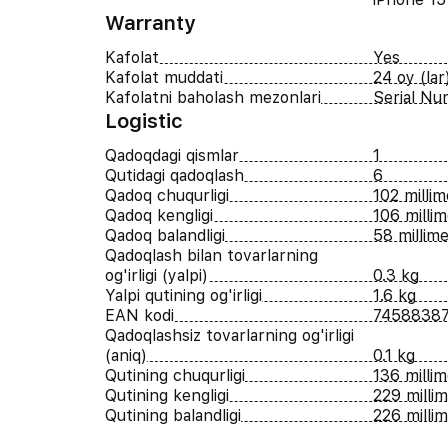
Warranty
Kafolat
Yes
Kafolat muddati
24 oy (lar
Kafolatni baholash mezonlari
Serial N
Logistic
Qadoqdagi qismlar
1
Qutidagi qadoqlash
6
Qadoq chuqurligi
102 millim
Qadoq kengligi
106 millim
Qadoq balandligi
58 millime
Qadoqlash bilan tovarlarning
og'irligi (yalpi)
0.3 kg
Yalpi qutining og'irligi
1.6 kg
EAN kodi
7458838
Qadoqlashsiz tovarlarning og'irligi
(aniq)
0.1 kg
Qutining chuqurligi
136 millim
Qutining kengligi
229 milli
Qutining balandligi
226 milli