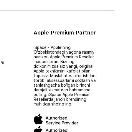
Apple Premium Partner
iSpace - Apple’ning
O‘zbekistondagi yagona rasmiy
hamkori Apple Premium Reseller
ing
maqomi bilan. Bizning
do‘konimizda siz yangi, original
Apple texnikasini kafolat bilan
topasiz. Maslahat va o‘qitishdan
i
tortib, aksessuarlarni sozlash va
tanlashgacha bo‘lgan birinchi
darajali xizmatdan bahramand
bo‘ling. iSpace Apple Premium
Resellerda jahon brendining
muhitiga sho‘ng‘ing.