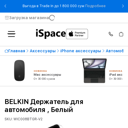
- Выгода в T
Выгода в Trade In до 1 800 000 сум
Подробнее
Загрузка магазина
Главная
Аксессуары
iPhone аксессуары
Автомобил
НОВИНКА
НОВИНКА
Mac аксессуары
iPad аксес
От 30 000 сумов
От 39 000 сум
BELKIN Держатель для
автомобиля , Белый
SKU: WIC008BTGR-V2