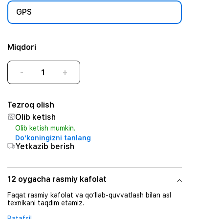
GPS
Miqdori
-
+
Tezroq olish
Olib ketish
Olib ketish mumkin.
Do‘koningizni tanlang
Yetkazib berish
12 oygacha rasmiy kafolat
Faqat rasmiy kafolat va qo‘llab-quvvatlash bilan asl
texnikani taqdim etamiz.
Batafsil