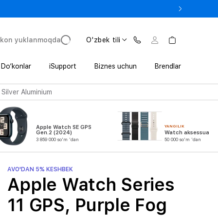
e In bilan iPhone 17 Pro — 11 152 000 so‘mdan.
'kon yuklanmoqda
O'zbek tili
Do‘konlar
iSupport
Biznes uchun
Brendlar
 Silver Aluminium
YANGILIK
Apple Watch SE GPS
Gen.2 (2024)
Watch aksessuarlar
3 859 000 so'm 'dan
50 000 so'm 'dan
AVO'DAN 5% KESHBEK
Apple Watch Series
11 GPS, Purple Fog