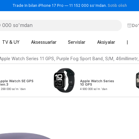
- Trad
Trade In bilan iPhone 17 Pro — 11 152 000 so‘mdan.
Sotib olish
Do
TV & UY
Aksessuarlar
Servislar
Aksiyalar
|
Apple Watch Series 11 GPS, Purple Fog Sport Band, S/M, 46millimetr,
Apple Watch SE GPS
Apple Watch Series
Gen.3
10 GPS
 299 000 so'm 'dan
4 900 000 so'm 'dan