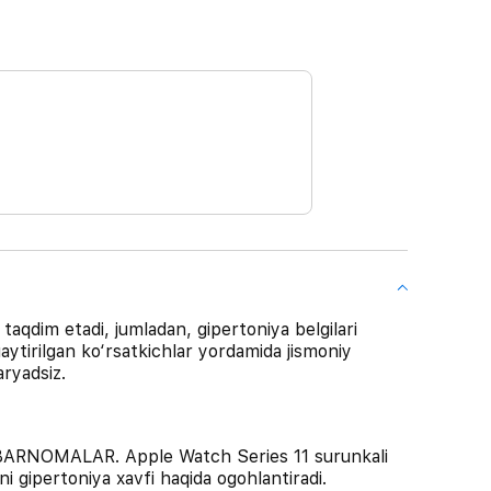
aqdim etadi, jumladan, gipertoniya belgilari
aytirilgan ko‘rsatkichlar yordamida jismoniy
aryadsiz.
NOMALAR. Apple Watch Series 11 surunkali
ni gipertoniya xavfi haqida ogohlantiradi.