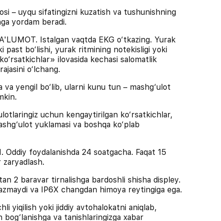
– uyqu sifatingizni kuzatish va tushunishning
ishga yordam beradi.
MOT. Istalgan vaqtda EKG o‘tkazing. Yurak
 past bo‘lishi, yurak ritmining notekisligi yoki
ko‘rsatkichlar» ilovasida kechasi salomatlik
rajasini o‘lchang.
 va yengil bo‘lib, ularni kunu tun – mashg‘ulot
mkin.
ringiz uchun kengaytirilgan ko‘rsatkichlar,
mashg‘ulot yuklamasi va boshqa ko‘plab
diy foydalanishda 24 soatgacha. Faqat 15
 zaryadlash.
 2 baravar tirnalishga bardoshli shisha displey.
kazmaydi va IP6X changdan himoya reytingiga ega.
yiqilish yoki jiddiy avtohalokatni aniqlab,
n bog‘lanishga va tanishlaringizga xabar