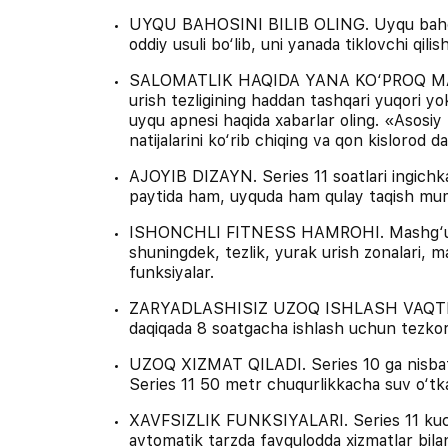
UYQU BAHOSINI BILIB OLING. Uyqu bahosi 
oddiy usuli bo‘lib, uni yanada tiklovchi qil
SALOMATLIK HAQIDA YANA KO‘PROQ MA'LU
urish tezligining haddan tashqari yuqori yoki
uyqu apnesi haqida xabarlar oling. «Asosiy 
natijalarini ko‘rib chiqing va qon kislorod da
AJOYIB DIZAYN. Series 11 soatlari ingichka
paytida ham, uyquda ham qulay taqish mu
ISHONCHLI FITNESS HAMROHI. Mashg‘ulotla
shuningdek, tezlik, yurak urish zonalari, 
funksiyalar.
ZARYADLASHISIZ UZOQ ISHLASH VAQTI. Od
daqiqada 8 soatgacha ishlash uchun tezkor
UZOQ XIZMAT QILADI. Series 10 ga nisbatan
Series 11 50 metr chuqurlikkacha suv o‘t
XAVFSIZLIK FUNKSIYALARI. Series 11 kuchli 
avtomatik tarzda favqulodda xizmatlar bila