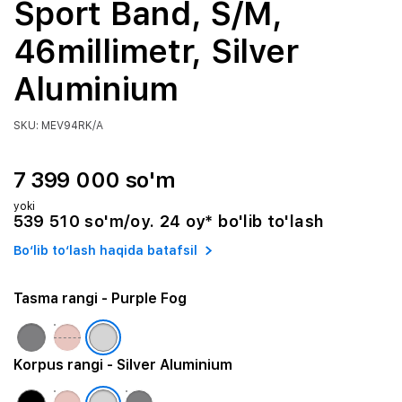
Sport Band, S/M,
46millimetr, Silver
Aluminium
SKU: MEV94RK/A
7 399 000 so'm
yoki
539 510 so'm/oy. 24 oy* bo'lib to'lash
Bo‘lib to‘lash haqida batafsil
Tasma rangi
- Purple Fog
Korpus rangi
- Silver Aluminium