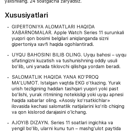
yaxshilang. 24 soatgacha zaryadsiz.
Xususiyatlari
GIPERTONIYA ALOMATLARI HAQIDA
XABARNOMALAR. Apple Watch Series 11 surunkali
yuqori qon bosimi belgilari aniqlanganda sizni
gipertoniya xavfi haqida ogohlantiradi.
UYQU BAHOSINI BILIB OLING. Uyqu bahosi – uyqu
sifatingizni kuzatish va tushunishning oddiy usuli
bo‘lib, uni yanada tiklovchi qilishga yordam beradi.
SALOMATLIK HAQIDA YANA KO‘PROQ
MA'LUMOT. Istalgan vaqtda EKG o‘tkazing. Yurak
urish tezligining haddan tashqari yuqori yoki past
bo‘lishi, yurak ritmining notekisligi yoki uyqu apnesi
haqida xabarlar oling. «Asosiy ko‘rsatkichlar»
ilovasida kechasi salomatlik natijalarini ko‘rib chiqing
va qon kislorod darajasini o‘lchang.
AJOYIB DIZAYN. Series 11 soatlari ingichka va
yengil bo‘lib, ularni kunu tun – mashg‘ulot paytida