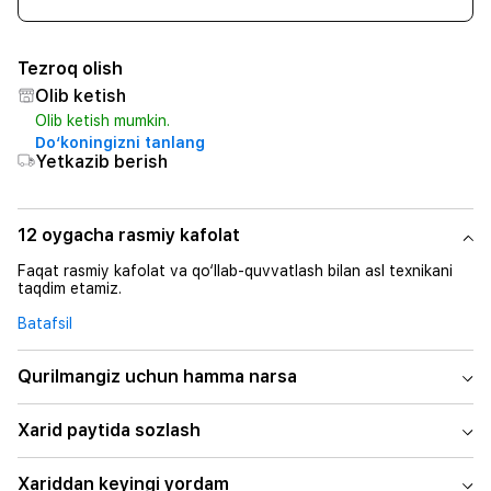
Tezroq olish
Olib ketish
Olib ketish mumkin.
Do‘koningizni tanlang
Yetkazib berish
12 oygacha rasmiy kafolat
Faqat rasmiy kafolat va qo‘llab-quvvatlash bilan asl texnikani
taqdim etamiz.
Batafsil
Qurilmangiz uchun hamma narsa
Xarid paytida sozlash
Xariddan keyingi yordam