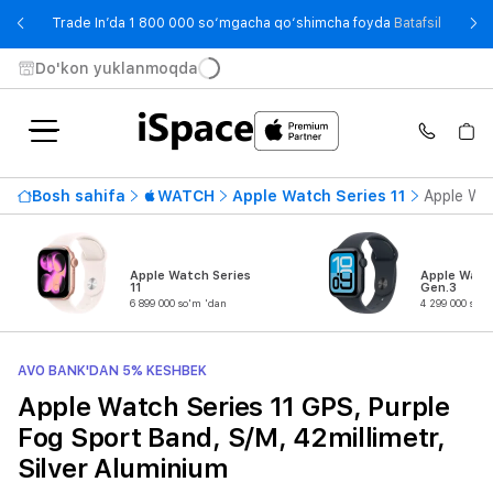
- Trade
Trade In’da 1 800 000 so‘mgacha qo‘shimcha foyda
Batafsil
Do'kon yuklanmoqda
Bosh sahifa
WATCH
Apple Watch Series 11
Apple Wat
Apple Watch Series
Apple Watc
11
Gen.3
6 899 000 so'm 'dan
4 299 000 so'm
AVO BANK'DAN 5% KESHBEK
Apple Watch Series 11 GPS, Purple
Fog Sport Band, S/M, 42millimetr,
Silver Aluminium