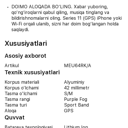
DOIMO ALOQADA BO‘LING. Xabar yuboring,
qo‘ng‘iroqlarni qabul qiling, musiqa tinglang va
bildirishnomalarni oling. Series 11 (GPS) iPhone yoki
Wi-Fi orqali ulanib, sizni har doim bog‘langan holda
saqlaydi.
Xususiyatlari
Asosiy axborot
Artikul
MEU64RK/A
Texnik xususiyatlari
Korpus materiali
Alyuminiy
Korpus o‘lchami
42 millimetr
Tasma o'lchami
S/M
Tasma rangi
Purple Fog
Tasma turi
Sport Band
Aloqa
GPS
Quvvat
Batareya texnologiyasi
Lithium Ion