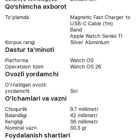
Qo‘shimcha axborot
To'plamda
Magnetic Fast Charger to
USB‑C Cable (1m)
Band
Apple Watch Series 11
Korpus rangi
Silver Aluminium
Dastur ta’minoti
Platforma
Watch OS
Operatsion tizim
Watch OS 26
Ovozli yordamchi
O'rnatilgan ovozli
yordamchi
Siri
O‘lchamlari va vazni
Chuqurlik
9.7 millimetr
Balandligi
42 millimetr
Kengligi
36 millimetr
Nominal vazn
30.3 gr
Foydalanish shartlari